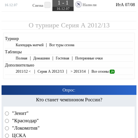
1 - 1
ИтА 07/08
Наполи
16.12.07
Сиена
16.12.07
О турнире
Серия А 2012/13
Турнир
|
Календарь матчей
Все туры сезона
Таблицы
|
|
|
Полная
Домашняя
Гостевая
Потерянные очки
Дополнительно
|
|
|
2011/12 <
Серия А 2012/13
> 2013/14
Все сезоны
29
Опрос:
Кто станет чемпионом России?
"Зенит"
"Краснодар"
"Локомотив"
ЦСКА