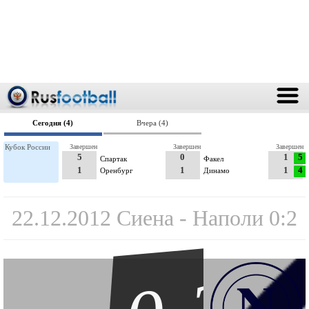
Сегодня (4)
Вчера (4)
Кубок России
Завершен
Завершен
Завершен
5
0
1
5
Спартак
Факел
1
1
1
4
Оренбург
Динамо
22.12.2012 Сиена - Наполи 0:2