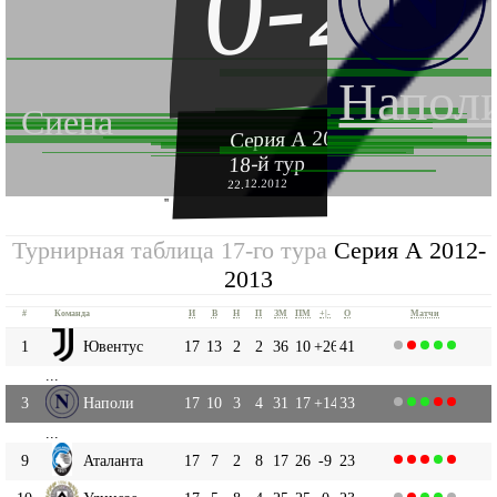
0-2
Напол
Сиена
Серия А 2012-2013
18-й тур
22.12.2012
''
Турнирная таблица 17-го тура
Серия А 2012-
2013
#
Команда
И
В
Н
П
ЗМ
ПМ
+|-
О
Матчи
1
Ювентус
17
13
2
2
36
10
+26
41
...
3
Наполи
17
10
3
4
31
17
+14
33
...
9
Аталанта
17
7
2
8
17
26
-9
23