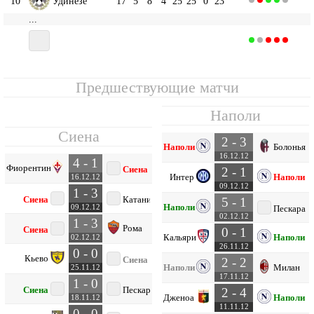
10
Удинезе
17
5
8
4
25
25
0
23
...
16
17
4
5
8
16
24
-8
17
Сиена
Предшествующие матчи
Наполи
Сиена
2 - 3
Наполи
Болонья
16.12.12
4 - 1
Фиорентина
Сиена
2 - 1
Интер
Наполи
16.12.12
09.12.12
1 - 3
Сиена
Катания
5 - 1
Наполи
09.12.12
Пескара
02.12.12
1 - 3
Рома
Сиена
0 - 1
Кальяри
Наполи
02.12.12
26.11.12
0 - 0
Кьево
Сиена
2 - 2
Наполи
Милан
25.11.12
17.11.12
1 - 0
Сиена
Пескара
2 - 4
Дженоа
Наполи
18.11.12
11.11.12
0 - 0