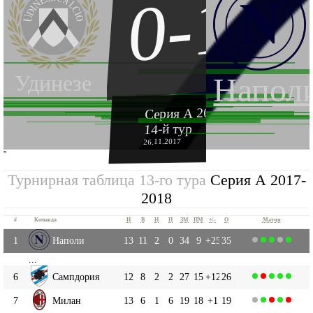
0-1
Удинезе
Напол
Серия А 2017-2018
14-й тур
26.11.2017
''
Турнирная таблица 13-го тура
Серия А 2017-
2018
#
Команда
И
В
Н
П
ЗМ
ПМ
+|-
О
Матчи
1
Наполи
13
11
2
0
34
9
+25
35
...
6
Сампдория
12
8
2
2
27
15
+12
26
7
Милан
13
6
1
6
19
18
+1
19