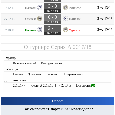
3 - 3
ИтА 13/14
Наполи
Удинезе
07.12.13
07.12.13
0 - 0
ИтА 12/13
Удинезе
Наполи
25.02.13
25.02.13
2 - 1
ИтА 12/13
Наполи
Удинезе
07.10.12
07.10.12
О турнире
Серия А 2017/18
Турнир
|
Календарь матчей
Все туры сезона
Таблицы
|
|
|
Полная
Домашняя
Гостевая
Потерянные очки
Дополнительно
|
|
|
2016/17 <
Серия А 2017/18
> 2018/19
Все сезоны
29
Опрос:
Как сыграют "Спартак" и "Краснодар"?