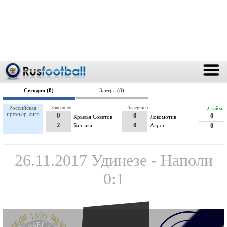
Сегодня (8)
Завтра (8)
Российская
Завершен
Завершен
2 тайм
премьер-лига
0
0
0
Крылья Советов
Локомотив
2
0
Балтика
Акрон
0
26.11.2017 Удинезе - Наполи
0:1