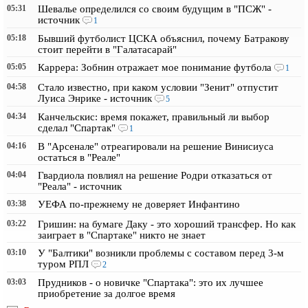
05:31
Шевалье определился со своим будущим в "ПСЖ" -
источник
1
05:18
Бывший футболист ЦСКА объяснил, почему Батракову
стоит перейти в "Галатасарай"
05:05
Каррера: Зобнин отражает мое понимание футбола
1
04:58
Стало известно, при каком условии "Зенит" отпустит
Луиса Энрике - источник
5
04:34
Канчельскис: время покажет, правильный ли выбор
сделал "Спартак"
1
04:16
В "Арсенале" отреагировали на решение Винисиуса
остаться в "Реале"
04:04
Гвардиола повлиял на решение Родри отказаться от
"Реала" - источник
03:38
УЕФА по-прежнему не доверяет Инфантино
03:22
Гришин: на бумаге Даку - это хороший трансфер. Но как
заиграет в "Спартаке" никто не знает
03:10
У "Балтики" возникли проблемы с составом перед 3-м
туром РПЛ
2
03:03
Прудников - о новичке "Спартака": это их лучшее
приобретение за долгое время