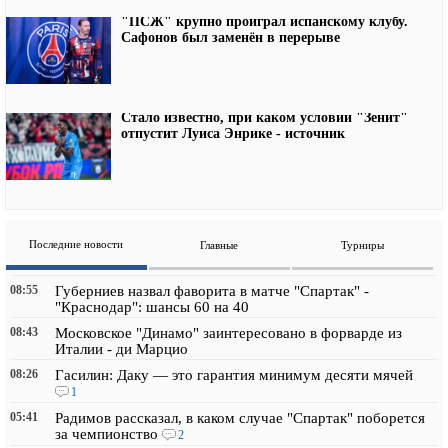
"ПСЖ" крупно проиграл испанскому клубу.
Сафонов был заменён в перерыве
Стало известно, при каком условии "Зенит"
отпустит Луиса Энрике - источник
Последние новости
Главные
Турниры
08:55
Губерниев назвал фаворита в матче "Спартак" -
"Краснодар": шансы 60 на 40
08:43
Московское "Динамо" заинтересовано в форварде из
Италии - ди Марцио
08:26
Гасилин: Даку — это гарантия минимум десяти мячей
1
05:41
Радимов рассказал, в каком случае "Спартак" поборется
за чемпионство
2