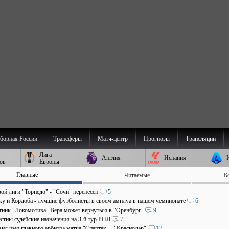
борная России
Трансферы
Матч-центр
Прогнозы
Трансляции
Лига
Англия
Испания
ов
Европы
Главные
Читаемые
К
ой лиги "Торпедо" - "Сочи" перенесён
5
аку и Кордоба - лучшие футболисты в своем амплуа в нашем чемпионате
6
ник "Локомотива" Вера может вернуться в "Оренбург"
9
стны судейские назначения на 3-й тур РПЛ
7
ил имя главного арбитра матча "Спартак" - "Краснодар"
17