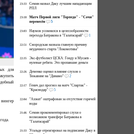
Семин назвал Даку лучшим нападающим
23:33
РПЛ
Матч Первой лиги "Торпедо" - "Сочи"
23:18
перенесён
5
Наумов усомнился в целесообразности
23:03
перехода Батракова в "Галатасарай"
1
Смородская назвала главную причину
22:51
неудачного старта "Локомотива"
Экс-футболист ЦСКА: Гонду и Мусаев -
22:35
нулевые ребята. Это пропавшие деньги
ных для
Деменко оценил влияние слухов о
22:26
ыкупить
Тюкавине на "Динамо"
2
одобный
Генич дал прогноз на матч "Спартак" -
22:17
"Краснодар"
5
"Ахмат" оштрафован за отсутствие горячей
22:04
 вингер
воды
Семин прокомментировал слухи о
21:46
возможном трансфере Батракова в
 года.
"Галатасарай"
Угальде отреагировал на подписание Даку в
21:33