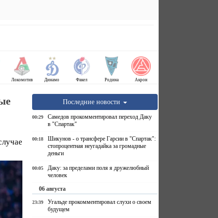
Локомотив
Динамо
Факел
Родина
Акрон
ые
Последние новости
Самедов прокомментировал переход Даку
00:29
в "Спартак"
Шикунов - о трансфере Гарсии в "Спартак":
00:18
случае
стопроцентная неугадайка за громадные
деньги
Даку: за пределами поля я дружелюбный
00:05
человек
06 августа
Угальде прокомментировал слухи о своем
23:39
будущем