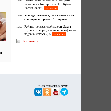
Рабинер отметил моменты, которыми
17:24
запомнился 1-й тур Пути РПЛ Кубка
России-2026/27
эксклюзив
Угальде рассказал, переживает ли за
17:05
свое игровое время в "Спартаке"
Рабинер: голевая стабильность Даку в
16:50
"Рубине" говорит, что это не калиф на час,
подобно Угальде
2
эксклюзив
Все новости
ем
Мы в социальных сетях: