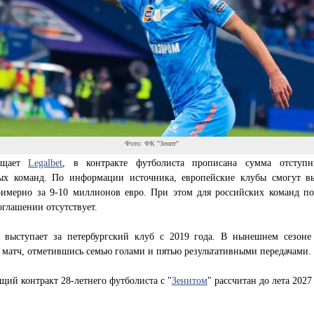
Фото: ФК "Зенит"
бщает
Legalbet
, в контракте футболиста прописана сумма отступ
ых команд. По информации источника, европейские клубы смогут в
римерно за 9-10 миллионов евро. При этом для российских команд п
оглашении отсутствует.
 выступает за петербургский клуб с 2019 года. В нынешнем сезоне
 матч, отметившись семью голами и пятью результативными передачами.
ий контракт 28-летнего футболиста с "
Зенитом
" рассчитан до лета 2027