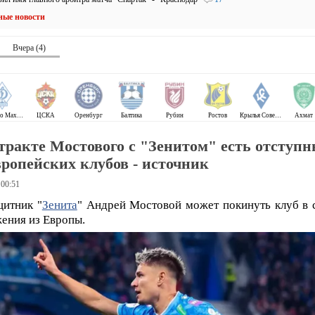
ные новости
Вчера (4)
Динамо Махачкала
ЦСКА
Оренбург
Балтика
Рубин
Ростов
Крылья Советов
Ахмат
тракте Мостового с "Зенитом" есть отступн
вропейских клубов - источник
 00:51
итник "
Зенита
" Андрей Мостовой может покинуть клуб в 
ения из Европы.