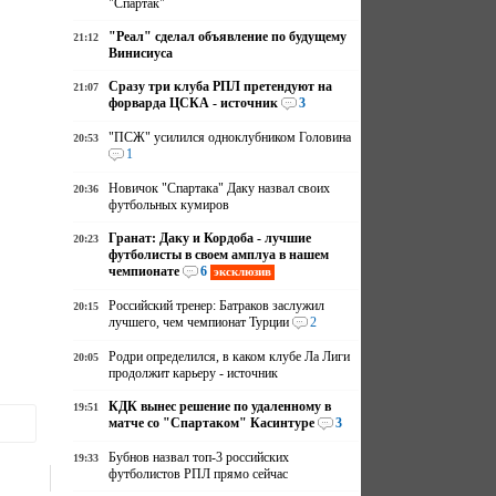
"Спартак"
"Реал" сделал объявление по будущему
21:12
Винисиуса
Сразу три клуба РПЛ претендуют на
21:07
форварда ЦСКА - источник
3
"ПСЖ" усилился одноклубником Головина
20:53
1
Новичок "Спартака" Даку назвал своих
20:36
футбольных кумиров
Гранат: Даку и Кордоба - лучшие
20:23
футболисты в своем амплуа в нашем
чемпионате
6
эксклюзив
Российский тренер: Батраков заслужил
20:15
лучшего, чем чемпионат Турции
2
Родри определился, в каком клубе Ла Лиги
20:05
продолжит карьеру - источник
КДК вынес решение по удаленному в
19:51
матче со "Спартаком" Касинтуре
3
Бубнов назвал топ-3 российских
19:33
футболистов РПЛ прямо сейчас