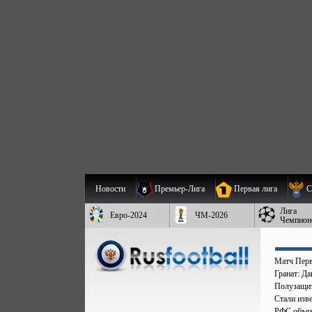
Новости
Премьер-Лига
Первая лига
С
Лига
Евро-2024
ЧМ-2026
Чемпион
Матч Перв
Гранат: Д
Полузащит
Стали изве
РФС объяв