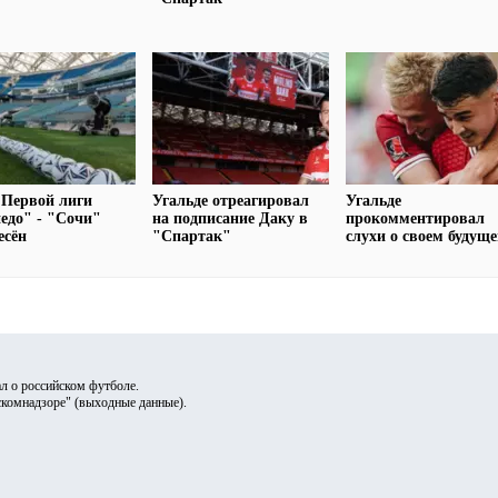
 Первой лиги
Угальде отреагировал
Угальде
едо" - "Сочи"
на подписание Даку в
прокомментировал
есён
"Спартак"
слухи о своем будущ
л о российском футболе.
скомнадзоре" (
выходные данные
).