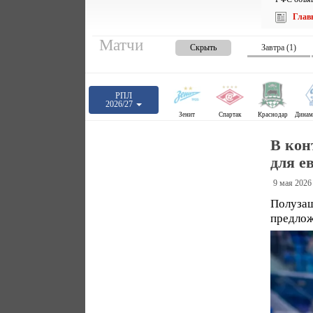
Глав
Матчи
Скрыть
Завтра (1)
РПЛ
2026/27
Зенит
Спартак
Краснодар
В кон
для е
9 мая 2026
Полузащ
предлож