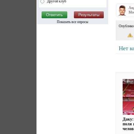
Другой клуб
Ан
Мо
Показать все опросы
Опублико
Нет к
Даку:
поля
челов