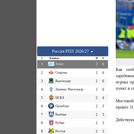
Россия
РПЛ
2026/27
#
Команда
И
О
1
Зенит
2
6
Как соо
2
Спартак
2
6
зарубежн
3
Краснодар
2
6
игрока п
пункт в с
4
Динамо Махачкала
2
6
5
ЦСКА
2
4
Мостовой
6
Оренбург
2
3
провёл 31
7
Балтика
2
3
Действующ
8
Рубин
2
3
9
Ростов
2
3