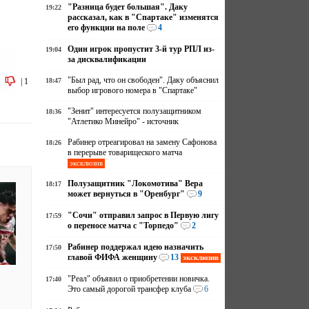
"Разница будет большая". Даку
19:22
рассказал, как в "Спартаке" изменятся
его функции на поле
4
Один игрок пропустит 3-й тур РПЛ из-
19:04
за дисквалификации
"Был рад, что он свободен". Даку объяснил
|
1
18:47
выбор игрового номера в "Спартаке"
"Зенит" интересуется полузащитником
18:36
"Атлетико Минейро" - источник
Рабинер отреагировал на замену Сафонова
18:26
в перерыве товарищеского матча
эксклюзив
Полузащитник "Локомотива" Вера
18:17
может вернуться в "Оренбург"
9
"Сочи" отправил запрос в Первую лигу
17:59
о переносе матча с "Торпедо"
2
Рабинер поддержал идею назначить
17:50
главой ФИФА женщину
13
эксклюзив
а
"Реал" объявил о приобретении новичка.
17:40
Это самый дорогой трансфер клуба
6