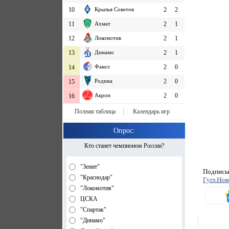
10
Крылья Советов
2
2
11
Ахмат
2
1
12
Локомотив
2
1
13
Динамо
2
1
Факел
2
0
14
Родина
2
0
15
Акрон
2
0
16
Полная таблица
Календарь игр
Опрос:
Кто станет чемпионом России?
"Зенит"
Подписыв
"Краснодар"
Гугл.Нов
"Локомотив"
ЦСКА
"Спартак"
"Динамо"