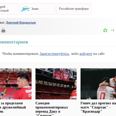
дрей
Зенит
Российские трансферы
стовой
вал:
Дмитрий Кондратьев
+1
омментариев
Чтобы комментировать
Зарегистрируйтесь
, либо
войдите
на сайт
 за пределами
Самедов
Генич дал прогноз н
 я дружелюбный
прокомментировал
матч "Спартак" -
ек
переход Даку в
"Краснодар"
"Спартак"