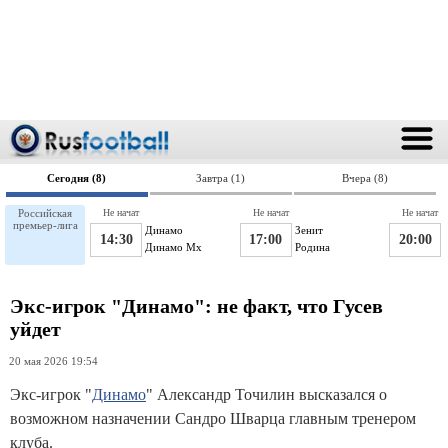
Сегодня (8)
Завтра (1)
Вчера (8)
Российская
Не начат
Не начат
Не начат
премьер-лига
Динамо
Зенит
14:30
17:00
20:00
Динамо Мх
Родина
Экс-игрок "Динамо": не факт, что Гусев
уйдет
20 мая 2026 19:54
Экс-игрок "
Динамо
" Александр Точилин высказался о
возможном назначении Сандро Шварца главным тренером
клуба.