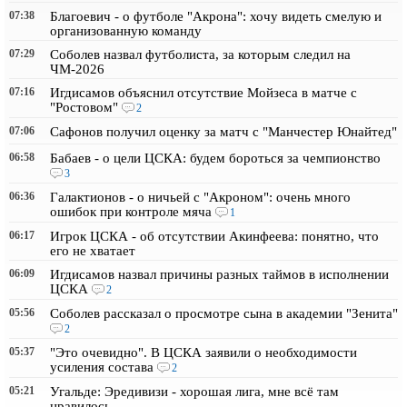
07:38
Благоевич - о футболе "Акрона": хочу видеть смелую и
организованную команду
07:29
Соболев назвал футболиста, за которым следил на
ЧМ-2026
07:16
Игдисамов объяснил отсутствие Мойзеса в матче с
"Ростовом"
2
07:06
Сафонов получил оценку за матч с "Манчестер Юнайтед"
06:58
Бабаев - о цели ЦСКА: будем бороться за чемпионство
3
06:36
Галактионов - о ничьей с "Акроном": очень много
ошибок при контроле мяча
1
06:17
Игрок ЦСКА - об отсутствии Акинфеева: понятно, что
его не хватает
06:09
Игдисамов назвал причины разных таймов в исполнении
ЦСКА
2
05:56
Соболев рассказал о просмотре сына в академии "Зенита"
2
05:37
"Это очевидно". В ЦСКА заявили о необходимости
усиления состава
2
05:21
Угальде: Эредивизи - хорошая лига, мне всё там
нравилось