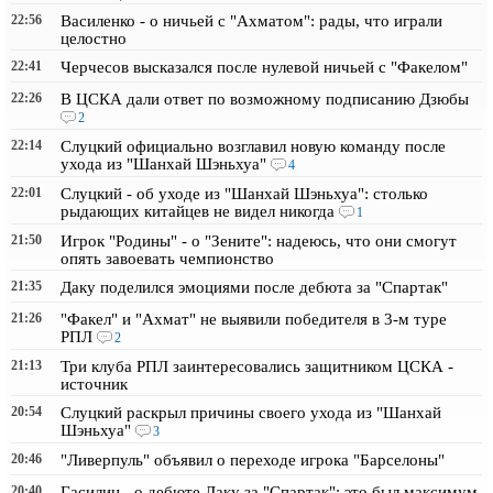
22:56
Василенко - о ничьей с "Ахматом": рады, что играли
целостно
22:41
Черчесов высказался после нулевой ничьей с "Факелом"
22:26
В ЦСКА дали ответ по возможному подписанию Дзюбы
2
22:14
Слуцкий официально возглавил новую команду после
ухода из "Шанхай Шэньхуа"
4
22:01
Слуцкий - об уходе из "Шанхай Шэньхуа": столько
рыдающих китайцев не видел никогда
1
21:50
Игрок "Родины" - о "Зените": надеюсь, что они смогут
опять завоевать чемпионство
21:35
Даку поделился эмоциями после дебюта за "Спартак"
21:26
"Факел" и "Ахмат" не выявили победителя в 3-м туре
РПЛ
2
21:13
Три клуба РПЛ заинтересовались защитником ЦСКА -
источник
20:54
Слуцкий раскрыл причины своего ухода из "Шанхай
Шэньхуа"
3
20:46
"Ливерпуль" объявил о переходе игрока "Барселоны"
20:40
Гасилин - о дебюте Даку за "Спартак": это был максимум