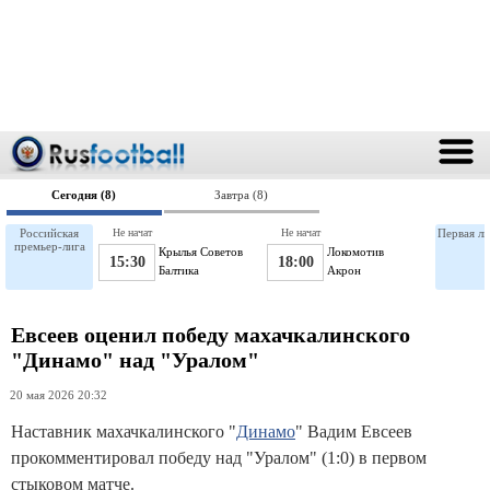
Сегодня (8)
Завтра (8)
Российская
Не начат
Не начат
Первая ли
премьер-лига
Крылья Советов
Локомотив
15:30
18:00
Балтика
Акрон
Евсеев оценил победу махачкалинского
"Динамо" над "Уралом"
20 мая 2026 20:32
Наставник махачкалинского "
Динамо
" Вадим Евсеев
прокомментировал победу над "Уралом" (1:0) в первом
стыковом матче.