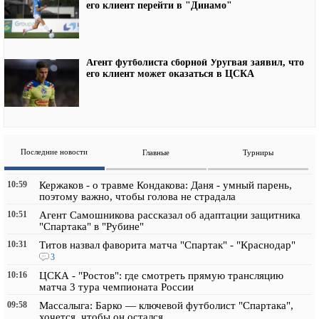
его клиент перейти в "Динамо"
Агент футболиста сборной Уругвая заявил, что
его клиент может оказаться в ЦСКА
Последние новости
Главные
Турниры
10:59
Кержаков - о травме Кондакова: Даня - умный парень,
поэтому важно, чтобы голова не страдала
10:51
Агент Самошникова рассказал об адаптации защитника
"Спартака" в "Рубине"
10:31
Титов назвал фаворита матча "Спартак" - "Краснодар"
3
10:16
ЦСКА - "Ростов": где смотреть прямую трансляцию
матча 3 тура чемпионата России
09:58
Массалыга: Барко — ключевой футболист "Спартака",
хочется, чтобы он остался