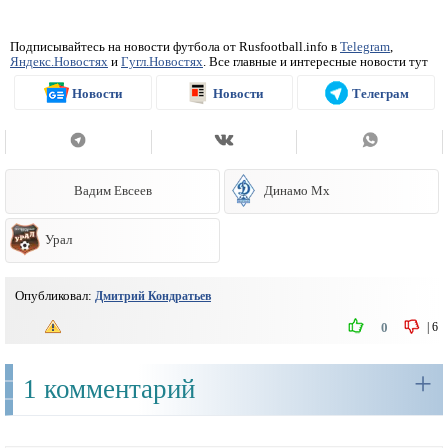
Подписывайтесь на новости футбола от Rusfootball.info в
Telegram
,
Яндекс.Новостях
и
Гугл.Новостях
. Все главные и интересные новости тут
Новости
Новости
Телеграм
Вадим Евсеев
Динамо Мх
Урал
Опубликовал:
Дмитрий Кондратьев
|
6
0
+
1 комментарий