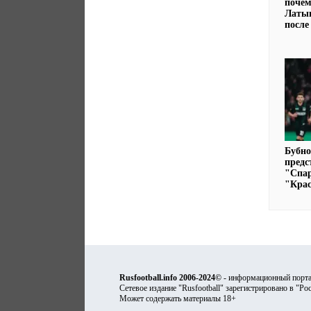
почем
Латы
после
Бубно
предс
"Спар
"Кра
Rusfootball.info 2006-2024©
- информационный порта
Сетевое издание "Rusfootball" зарегистрировано в "Ро
Может содержать материалы 18+