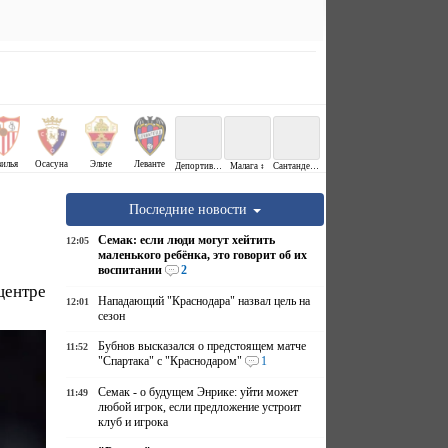
вилья
Осасуна
Эльче
Леванте
Депортиво ↕
Малага ↕
Сантандер ↕
Последние новости
Семак: если люди могут хейтить
12:05
маленького ребёнка, это говорит об их
воспитании
2
центре
Нападающий "Краснодара" назвал цель на
12:01
сезон
Бубнов высказался о предстоящем матче
11:52
"Спартака" с "Краснодаром"
1
Семак - о будущем Энрике: уйти может
11:49
любой игрок, если предложение устроит
клуб и игрока