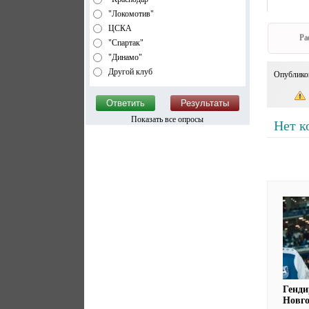
"Локомотив"
ЦСКА
Ра
"Спартак"
"Динамо"
Другой клуб
Опублико
Показать все опросы
Нет к
Генд
Новго