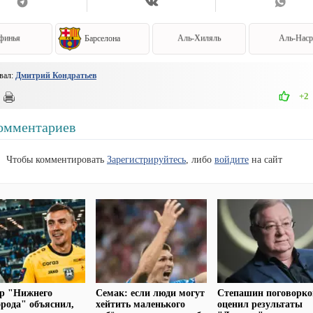
финья
Барселона
Аль-Хиляль
Аль-Нас
вал:
Дмитрий Кондратьев
+2
омментариев
Чтобы комментировать
Зарегистрируйтесь
, либо
войдите
на сайт
ир "Нижнего
Семак: если люди могут
Степашин поговорко
рода" объяснил,
хейтить маленького
оценил результаты