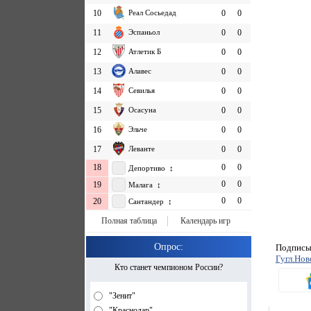
10
Реал Сосьедад
0
0
11
Эспаньол
0
0
12
Атлетик Б
0
0
13
Алавес
0
0
14
Севилья
0
0
15
Осасуна
0
0
16
Эльче
0
0
17
Леванте
0
0
18
0
0
Депортиво ↕
0
0
19
Малага ↕
0
0
20
Сантандер ↕
Полная таблица
Календарь игр
Опрос:
Подписыв
Гугл.Нов
Кто станет чемпионом России?
"Зенит"
"Краснодар"