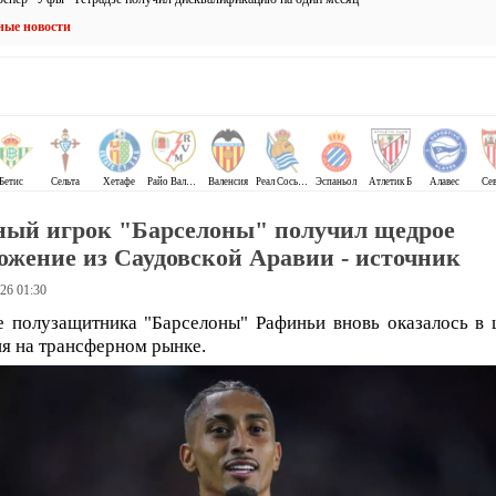
ные новости
Бетис
Сельта
Хетафе
Райо Вальекано
Валенсия
Реал Сосьедад
Эспаньол
Атлетик Б
Алавес
Се
ный игрок "Барселоны" получил щедрое
ожение из Саудовской Аравии - источник
26 01:30
 полузащитника "Барселоны" Рафиньи вновь оказалось в 
я на трансферном рынке.