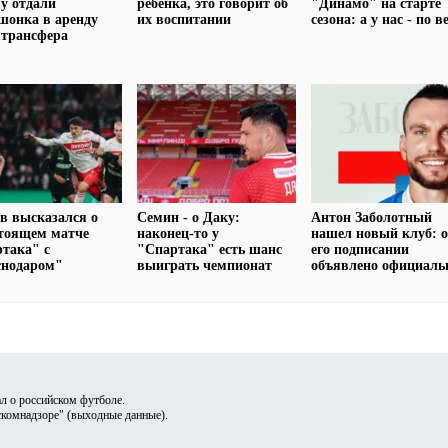
у отдали
ребёнка, это говорит об
"Динамо" на старте
шонка в аренду
их воспитании
сезона: а у нас - по в
 трансфера
в высказался о
Семин - о Даку:
Антон Заболотный
тоящем матче
наконец-то у
нашел новый клуб: 
така" с
"Спартака" есть шанс
его подписании
снодаром"
выиграть чемпионат
объявлено официаль
л о российском футболе.
скомнадзоре" (
выходные данные
).