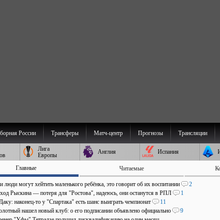
борная России
Трансферы
Матч-центр
Прогнозы
Трансляции
Лига
Англия
Испания
ов
Европы
Главные
Читаемые
К
и люди могут хейтить маленького ребёнка, это говорит об их воспитании
2
уход Рыскина — потеря для "Ростова", надеюсь, они останутся в РПЛ
1
Даку: наконец-то у "Спартака" есть шанс выиграть чемпионат
11
олотный нашел новый клуб: о его подписании объявлено официально
9
ренер "Уфы" Тетрадзе получил дисквалификацию на один месяц