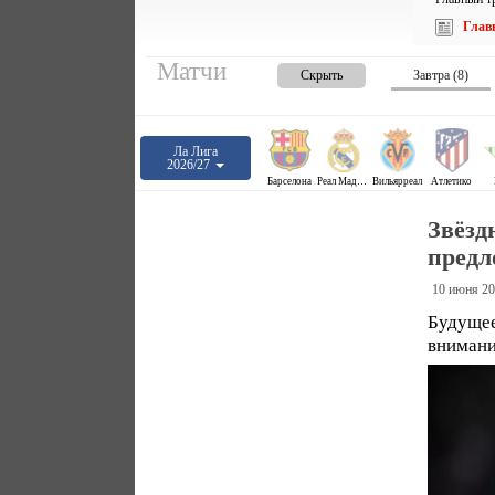
Глав
Матчи
Скрыть
Завтра (8)
Ла Лига
2026/27
Барселона
Реал Мадрид
Вильярреал
Атлетико
Звёзд
предл
10 июня 20
Будущее
внимани