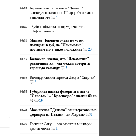
Березовский: положение "Динамо"
09:55
выглядит неважно, но Шварц обязательно
выправит это
4
"Рубин" объявил о сотрудничестве с
09:46
"Нефтехимиком"
Мамаев: Баринов очень не хотел
09:31
покидать клуб, но "Локомотив"
поставил его в такое положение
23
Колосков: жалко, что "Локомотив"
09:16
разваливается - мы можем потерять
хорошую команду
3
Камоцци оценил переход Даку в "Спартак"
08:59
6
Губерниев назвал фаворита в матче
08:55
"Спартак" - "Краснодар": шансы 60 на
40
10
Московское "Динамо" заинтересовано в
08:43
форварде из Италии - ди Марцио
8
Гасилин: Даку — это гарантия минимум
08:26
десяти мячей
1