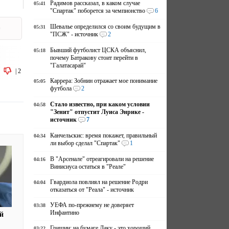
Радимов рассказал, в каком случае
05:41
"Спартак" поборется за чемпионство
6
Шевалье определился со своим будущим в
05:31
р
"ПСЖ" - источник
2
Бывший футболист ЦСКА объяснил,
05:18
почему Батракову стоит перейти в
"Галатасарай"
|
2
Каррера: Зобнин отражает мое понимание
05:05
футбола
2
Стало известно, при каком условии
04:58
"Зенит" отпустит Луиса Энрике -
источник
7
Канчельскис: время покажет, правильный
04:34
ли выбор сделал "Спартак"
1
В "Арсенале" отреагировали на решение
04:16
Винисиуса остаться в "Реале"
Гвардиола повлиял на решение Родри
04:04
отказаться от "Реала" - источник
УЕФА по-прежнему не доверяет
03:38
Инфантино
й
Гришин: на бумаге Даку - это хороший
03:22