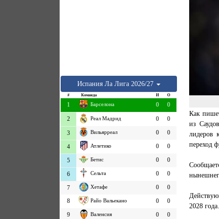
Испания
Ла Лига
2026/27
#
Команда
И
О
1
Барселона
0
0
Как пишет
2
Реал Мадрид
0
0
из Саудо
Вильярреал
0
0
3
лидеров 
переход ф
Атлетико
0
0
4
Бетис
0
0
5
Сообщает
Сельта
0
0
6
нынешнег
Хетафе
0
0
7
Действующ
8
Райо Вальекано
0
0
2028 года
9
Валенсия
0
0