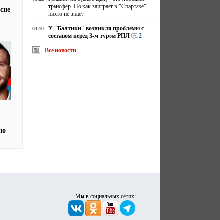
трансфер. Но как заиграет в "Спартаке"
есне
никто не знает
У "Балтики" возникли проблемы с
03:10
составом перед 3-м туром РПЛ
2
Все новости
о
но
Мы в социальных сетях: