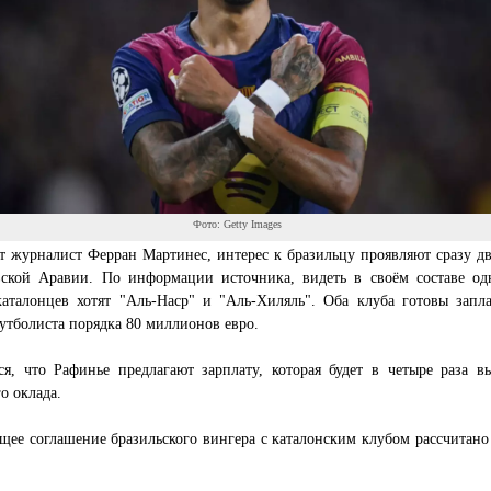
Фото: Getty Images
 журналист Ферран Мартинес, интерес к бразильцу проявляют сразу дв
вской Аравии. По информации источника, видеть в своём составе од
каталонцев хотят "Аль-Наср" и "Аль-Хиляль". Оба клуба готовы запла
утболиста порядка 80 миллионов евро.
ся, что Рафинье предлагают зарплату, которая будет в четыре раза в
о оклада.
ее соглашение бразильского вингера с каталонским клубом рассчитано 
.