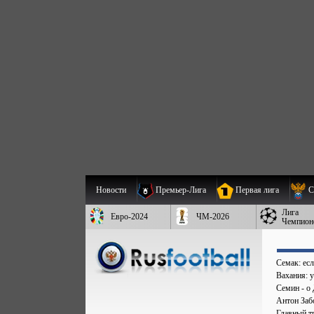
Новости
Премьер-Лига
Первая лига
С
Лига
Евро-2024
ЧМ-2026
Чемпион
Семак: есл
Вахания: 
Семин - о 
Антон Заб
Главный т