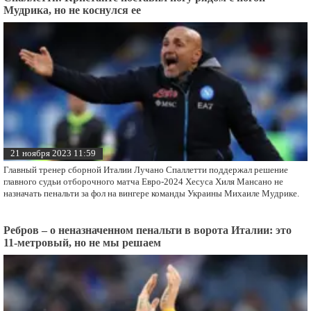
Мудрика, но не коснулся ее
21 ноября 2023 11:59
Главный тренер сборной Италии Лучано Спаллетти поддержал решение
главного судьи отборочного матча Евро-2024 Хесуса Хиля Мансано не
назначать пенальти за фол на вингере команды Украины Михаиле Мудрике.
Ребров – о неназначенном пенальти в ворота Италии: это
11-метровый, но не мы решаем