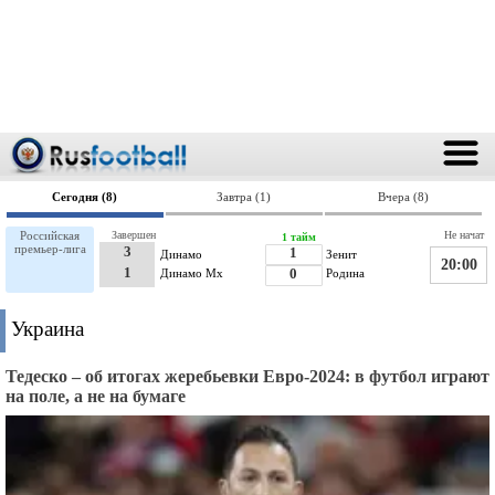
Сегодня (8)
Завтра (1)
Вчера (8)
Российская
Завершен
Не начат
1 тайм
премьер-лига
3
1
Динамо
Зенит
20:00
1
Динамо Мх
0
Родина
Украина
Тедеско – об итогах жеребьевки Евро-2024: в футбол играют
на поле, а не на бумаге