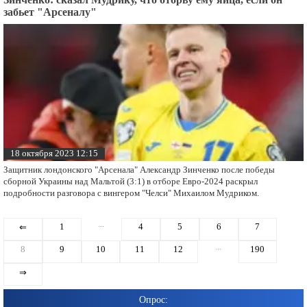
забьет "Арсеналу"
18 октября 2023 12:15
Защитник лондонского "Арсенала" Александр Зинченко после победы
сборной Украины над Мальтой (3:1) в отборе Евро-2024 раскрыл
подробности разговора с вингером "Челси" Михаилом Мудриком.
...
1
4
5
6
7
⇐
...
8
9
10
11
12
190
⇒
Опрос: