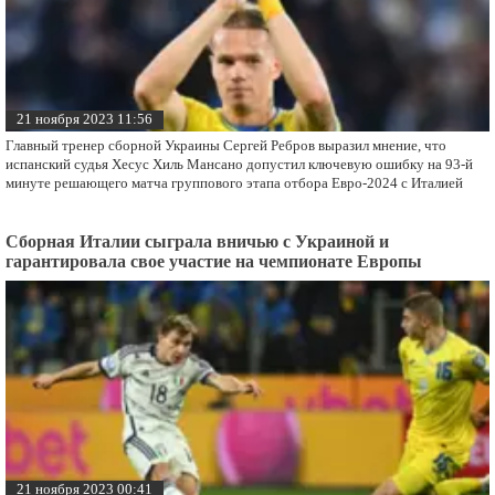
21 ноября 2023 11:56
Главный тренер сборной Украины Сергей Ребров выразил мнение, что
испанский судья Хесус Хиль Мансано допустил ключевую ошибку на 93-й
минуте решающего матча группового этапа отбора Евро-2024 с Италией
Сборная Италии сыграла вничью с Украиной и
гарантировала свое участие на чемпионате Европы
21 ноября 2023 00:41