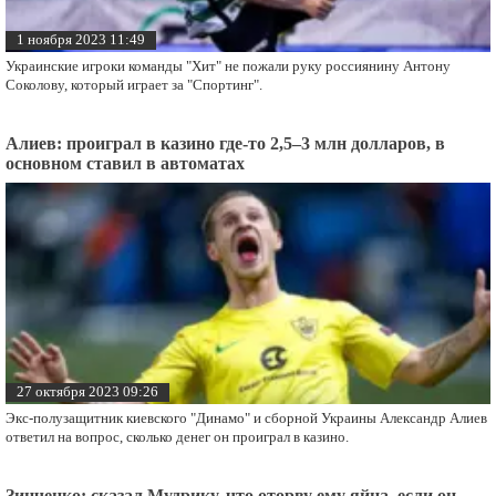
1 ноября 2023 11:49
Украинские игроки команды "Хит" не пожали руку россиянину Антону
Соколову, который играет за "Спортинг".
Алиев: проиграл в казино где-то 2,5–3 млн долларов, в
основном ставил в автоматах
27 октября 2023 09:26
Экс-полузащитник киевского "Динамо" и сборной Украины Александр Алиев
ответил на вопрос, сколько денег он проиграл в казино.
Зинченко: сказал Мудрику, что оторву ему яйца, если он