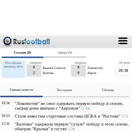
Сегодня (8)
Завтра (8)
Российская
Завершен
Завершен
Не начат
премьер-лига
0
0
Крылья Советов
Локомотив
20:30
2
0
Балтика
Акрон
Главные новости
Последние
Таблицы
19:56
"Локомотив" не смог одержать первую победу в сезоне,
сыграв дома вничью с "Акроном"
14
19:23
Стали известны стартовые составы ЦСКА и "Ростова"
1
17:31
"Балтика" одержала первую "сухую" победу в этом сезоне,
обыграв "Крылья" в гостях
6