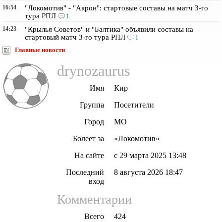
16:54
"Локомотив" - "Акрон": стартовые составы на матч 3-го
тура РПЛ
1
14:23
"Крылья Советов" и "Балтика" объявили составы на
стартовый матч 3-го тура РПЛ
1
Главные новости
drynozaurus
Имя
Кир
Группа
Посетители
Город
МО
Болеет за
«Локомотив»
На сайте
с 29 марта 2025 13:48
Последний
8 августа 2026 18:47
вход
Комментарии
Всего
424