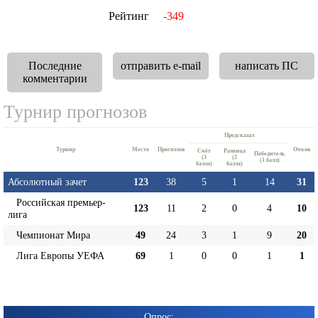
Рейтинг
-349
Последние
отправить e-mail
написать ПС
комментарии
Турнир прогнозов
Предсказал
Турнир
Место
Прогнозов
Очков
Cчёт
Разница
Победитель
(3
(2
(1 балл)
балла)
балла)
Абсолютный зачет
123
38
5
1
14
31
Российская премьер-
123
11
2
0
4
10
лига
Чемпионат Мира
49
24
3
1
9
20
Лига Европы УЕФА
69
1
0
0
1
1
Опрос: