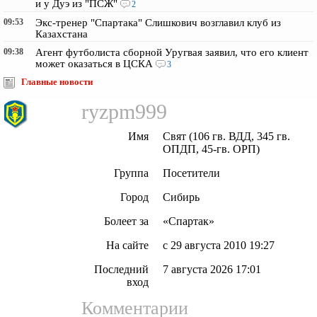
и у Дуэ из "ПСЖ"
2
09:53
Экс-тренер "Спартака" Слишкович возглавил клуб из
Казахстана
09:38
Агент футболиста сборной Уругвая заявил, что его клиент
может оказаться в ЦСКА
3
Главные новости
ryzpm999
Имя
Свят (106 гв. ВДД, 345 гв.
ОПДП, 45-гв. ОРП)
Группа
Посетители
Город
Сибирь
Болеет за
«Спартак»
На сайте
с 29 августа 2010 19:27
Последний
7 августа 2026 17:01
вход
Комментарии