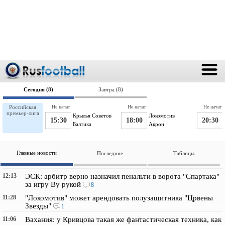
Сегодня (8)
Завтра (8)
Российская
Не начат
Не начат
Не начат
премьер-лига
Крылья Советов
Локомотив
15:30
18:00
20:30
Балтика
Акрон
Главные новости
Последние
Таблицы
12:13
ЭСК: арбитр верно назначил пенальти в ворота "Спартака"
за игру Ву рукой
8
11:28
"Локомотив" может арендовать полузащитника "Црвены
Звезды"
1
11:06
Вахания: у Кривцова такая же фантастическая техника, как