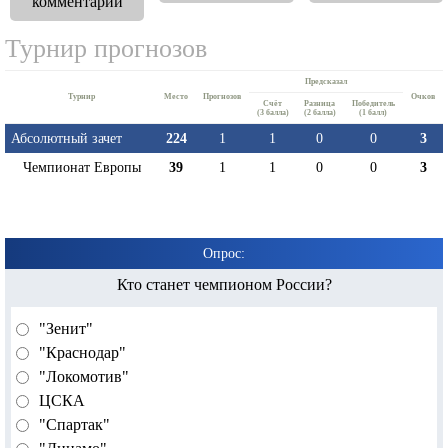
комментарии
Турнир прогнозов
Предсказал
Турнир
Место
Прогнозов
Очков
Cчёт
Разница
Победитель
(3 балла)
(2 балла)
(1 балл)
Абсолютный зачет
224
1
1
0
0
3
Чемпионат Европы
39
1
1
0
0
3
Опрос:
Кто станет чемпионом России?
"Зенит"
"Краснодар"
"Локомотив"
ЦСКА
"Спартак"