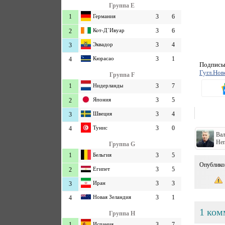
Группа E
1
Германия
3
6
Кот-Д`Ивуар
3
6
2
Эквадор
3
4
3
Кюрасао
3
1
4
Подписыв
Гугл.Нов
Группа F
1
Нидерланды
3
7
Япония
3
5
2
Швеция
3
4
3
Тунис
3
0
4
Вал
Не
Группа G
1
Бельгия
3
5
Опублико
Египет
3
5
2
Иран
3
3
3
Новая Зеландия
3
1
4
1 ком
Группа H
1
Испания
3
7