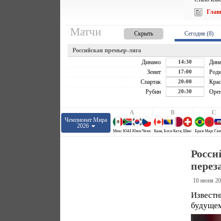
Глав
Матчи
Скрыть
Сегодня (8)
Российская премьер-лига
Динамо
14:30
Дин
Зенит
17:00
Роди
Спартак
20:00
Крас
Рубин
20:30
Орен
A
B
C
Чемпионат Мира
2026
Мексика
ЮАР
Южная Корея
Чехия
Канада
Босния и Герцеговина
Катар
Швейцария
Бразилия
Марокко
Гаи
Росси
перез
10 июня 20
Известн
будущем