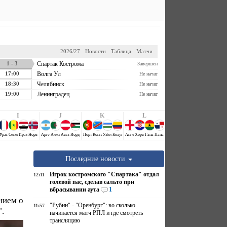
2026/27
Новости
Таблица
Матчи
1 - 3
Спартак Кострома
Завершен
17:00
Волга Ул
Не начат
18:30
Челябинск
Не начат
19:00
Ленинградец
Не начат
I
J
K
L
Аравия
й
Франция
Сенегал
Ирак
Норвегия
Аргентина
Алжир
Австрия
Иордания
Португалия
Конго ДР
Узбекистан
Колумбия
Англия
Хорватия
Гана
Панама
Последние новости
Игрок костромского "Спартака" отдал
12:11
голевой пас, сделав сальто при
вбрасывании аута
1
нием о
"Рубин" - "Оренбург": во сколько
11:57
.
начинается матч РПЛ и где смотреть
трансляцию