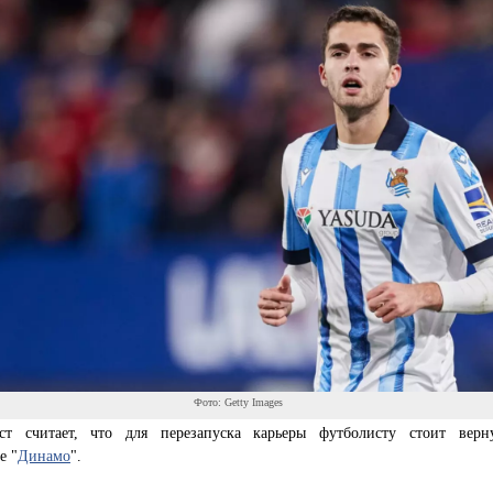
Фото: Getty Images
ст считает, что для перезапуска карьеры футболисту стоит верн
е "
Динамо
".