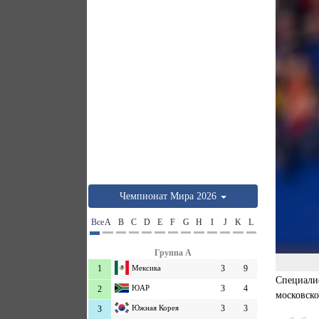
Чемпионат Мира 2026
Все
A
B
C
D
E
F
G
H
I
J
K
L
Группа A
1
Мексика
3
9
Специали
ЮАР
3
4
2
московско
Южная Корея
3
3
3