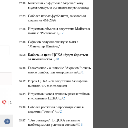
Благоевич - о футболе "Акрона": хочу
07:38
видеть смелую и организованную команду
Соболев назвал футболиста, за которым
07:29
следил на ЧМ-2026
Игдисамов объяснил отсутствие Мойзеса в
07:16
матче с "Ростовом"
2
Сафонов получил оценку за матч с
07:06
"Манчестер Юнайтед"
Бабаев - о цели ЦСКА: будем бороться
06:58
за чемпионство
8
Галактионов - о ничьей с "Акроном": очень
06:36
много ошибок при контроле мяча
1
Игрок ЦСКА - об отсутствии Акинфеева:
06:17
понятно, что его не хватает
Игдисамов назвал причины разных таймов
06:09
в исполнении ЦСКА
2
|
1
Соболев рассказал о просмотре сына в
05:56
академии "Зенита"
2
+
"Это очевидно". В ЦСКА заявили о
05:37
необходимости усиления состава
3