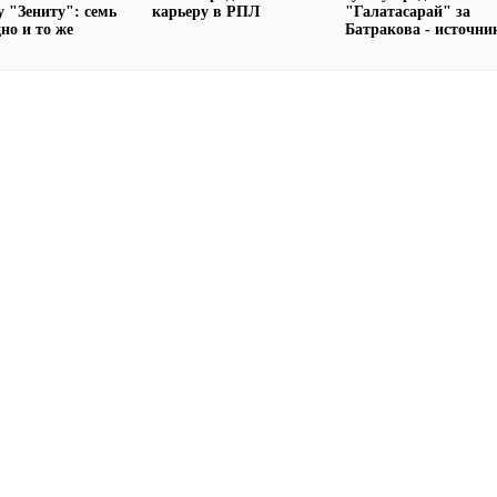
у "Зениту": семь
карьеру в РПЛ
"Галатасарай" за
дно и то же
Батракова - источни