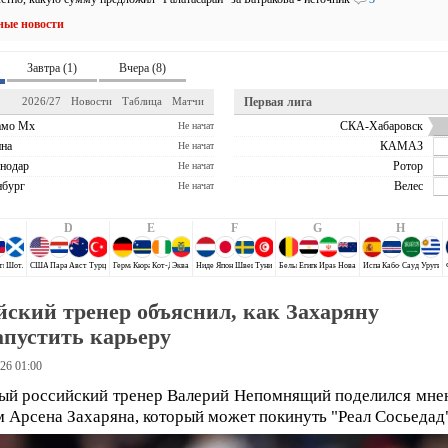
ные новости
Завтра (1)
Вчера (8)
2026/27
Новости
Таблица
Матчи
Первая лига
амо Мх
СКА-Хабаровск
Не начат
на
КАМАЗ
Не начат
нодар
Ротор
Не начат
бург
Велес
Не начат
D
E
F
G
H
ти
Шотландия
США
Парагвай
Австралия
Турция
Германия
Кюрасао
Кот-Д`Ивуар
Эквадор
Нидерланды
Япония
Швеция
Тунис
Бельгия
Египет
Иран
Новая Зеландия
Испания
Кабо-Верде
Саудовская 
Уругва
йский тренер объяснил, как Захаряну
апустить карьеру
26 01:00
ый российский тренер Валерий Непомнящий поделился мне
 Арсена Захаряна, который может покинуть "Реал Сосьедад"