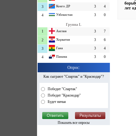
борьб
Конго ДР
3
4
3
лет о
Узбекистан
3
0
4
Группа L
1
Англия
3
7
Хорватия
3
6
2
Гана
3
4
3
Панама
3
0
4
Опрос:
Как сыграют "Спартак" и "Краснодар"?
Победит "Спартак"
Победит "Краснодар"
Будет ничья
Показать все опросы