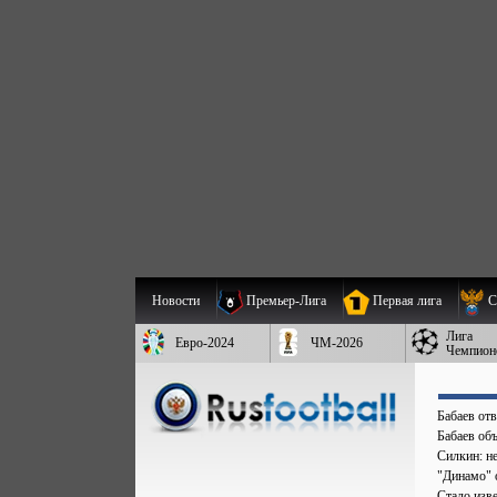
Новости
Премьер-Лига
Первая лига
С
Лига
Евро-2024
ЧМ-2026
Чемпион
Бабаев от
Бабаев об
Силкин: н
"Динамо" 
Стало изве