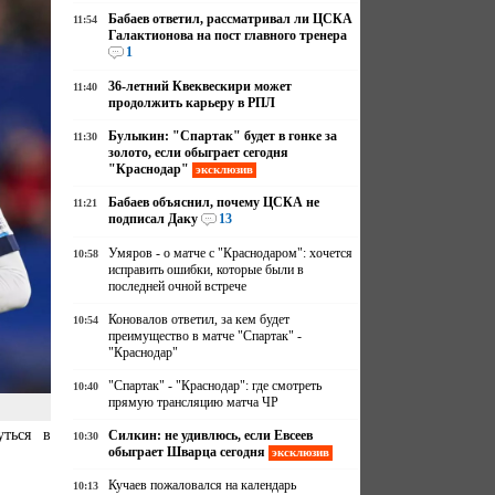
Бабаев ответил, рассматривал ли ЦСКА
11:54
Галактионова на пост главного тренера
1
36-летний Квеквескири может
11:40
продолжить карьеру в РПЛ
Булыкин: "Спартак" будет в гонке за
11:30
золото, если обыграет сегодня
"Краснодар"
эксклюзив
Бабаев объяснил, почему ЦСКА не
11:21
подписал Даку
13
Умяров - о матче с "Краснодаром": хочется
10:58
исправить ошибки, которые были в
последней очной встрече
Коновалов ответил, за кем будет
10:54
преимущество в матче "Спартак" -
"Краснодар"
"Спартак" - "Краснодар": где смотреть
10:40
прямую трансляцию матча ЧР
уться в
Силкин: не удивлюсь, если Евсеев
10:30
обыграет Шварца сегодня
эксклюзив
Кучаев пожаловался на календарь
10:13