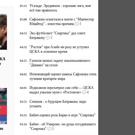
Угальде: Эредивизи - хорошая лига, мне
05:21
всё там нравилось
Сафонова освистали в матче с "Манчестер
05:08
Юнайтед" - известна причина
1
Экс-футболист "Спартака" дал совет
04:53
Батракову
1
"Ростов" при Альбе ни разу не уступил
04:32
ЦСКА в основное время
СКА
Газизов назвал задачу махачкалинского
04:15
т
"Динамо" на сезон
Непомнящий оценил шансы Сафонова стать
04:02
лучшим вратарем мира
Игдисамов перехитрил сам себя — ЦСКА
04:01
выдал унылые нули с «Ростовом»
4
Семшов - о будущем Батракова: надо
03:51
уезжать
Бабич оценил роль Барко в игре "Спартака"
03:35
Бабич - об Умярове: он душа сегодняшнего
03:16
ую
"Спартака"
1