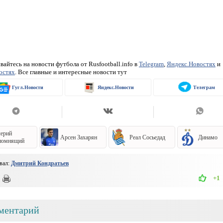
айтесь на новости футбола от Rusfootball.info в
Telegram
,
Яндекс.Новостях
и
остях
. Все главные и интересные новости тут
Гугл.Новости
Яндекс.Новости
Телеграм
ерий
Арсен Захарян
Реал Сосьедад
Динамо
помнящий
вал:
Дмитрий Кондратьев
+1
ментарий