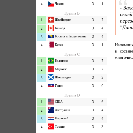
Чехия
3
1
4
- Зах
Группа B
своей
1
Швейцария
3
7
пере
"Дин
Канада
3
4
2
Босния и Герцеговина
3
4
3
Напомним,
Катар
3
1
4
в состав
Группа C
многочис
1
Бразилия
3
7
Марокко
3
7
2
Шотландия
3
3
3
Гаити
3
0
4
Группа D
1
США
3
6
Австралия
3
4
2
Парагвай
3
4
3
Турция
3
3
4