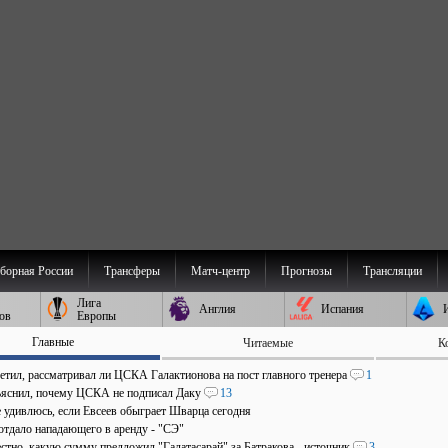
борная России
Трансферы
Матч-центр
Прогнозы
Трансляции
Лига
Англия
Испания
ов
Европы
Главные
Читаемые
К
ветил, рассматривал ли ЦСКА Галактионова на пост главного тренера
1
ъяснил, почему ЦСКА не подписал Даку
13
е удивлюсь, если Евсеев обыграет Шварца сегодня
отдало нападающего в аренду - "СЭ"
стно, какую сумму предложил "Галатасарай" за Батракова - источник
3