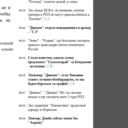
"Ростова": хочется домой, к семье
 не в
Экс-игрок ЦСКА: не понимаю, почему
09:59
чтобы
тренеры в РПЛ не могут приспособиться к
"Балтике"
2
ь за
"Динамо" отдало нападающего в аренду
09:46
- "СЭ"
"Зенит" - "Родина": где бесплатно смотреть
09:33
уплений
прямую трансляцию матча чемпионата
 основе
России
Стало известно, какую сумму
09:16
предложил "Галатасарай" за Батракова
- источник
3
Легионер "Динамо": если Тюкавин
08:59
станет лучшим бомбардиром, то мы
будем бороться за трофей
1
"Динамо" - "Динамо" Мх: во сколько
08:47
начало и где смотреть матч 3 тура РПЛ
Экс-защитник "Локомотива" продолжит
08:34
карьеру в Норвегии
Лончар: Дзюба сейчас помог бы
08:16
"Акрону"