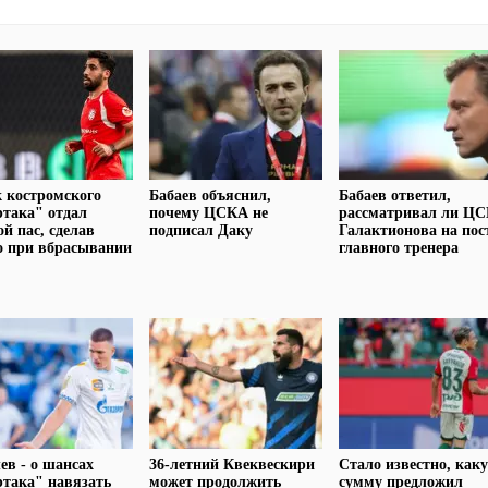
 костромского
Бабаев объяснил,
Бабаев ответил,
така" отдал
почему ЦСКА не
рассматривал ли Ц
ой пас, сделав
подписал Даку
Галактионова на пос
о при вбрасывании
главного тренера
ев - о шансах
36-летний Квеквескири
Стало известно, как
така" навязать
может продолжить
сумму предложил