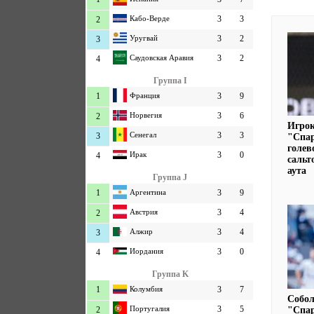
Кабо-Верде
3
3
2
Уругвай
3
2
3
Саудовская Аравия
3
2
4
Группа I
1
Франция
3
9
Норвегия
3
6
2
Игрок
Сенегал
3
3
3
"Спар
голев
Ирак
3
0
4
сальт
аута
Группа J
1
Аргентина
3
9
Австрия
3
4
2
Алжир
3
4
3
Иордания
3
0
4
Группа K
1
Колумбия
3
7
Собол
Португалия
3
5
2
"Спар