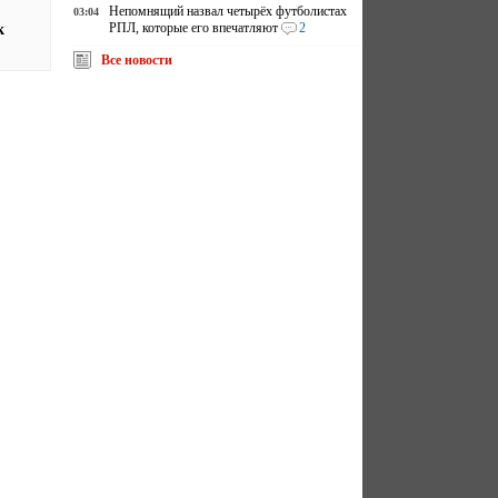
Непомнящий назвал четырёх футболистах
03:04
РПЛ, которые его впечатляют
2
к
Все новости