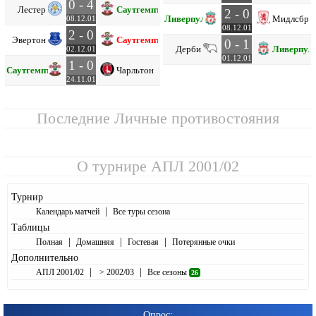
0 - 4
Лестер
Саутгемптон
2 - 0
Ливерпуль
Мидлсбро
08.12.01
08.12.01
2 - 0
Эвертон
Саутгемптон
0 - 1
Дерби
Ливерпул
02.12.01
01.12.01
1 - 0
Саутгемптон
Чарльтон
24.11.01
Последние Личные противостояния
О турнире
АПЛ 2001/02
Турнир
|
Календарь матчей
Все туры сезона
Таблицы
|
|
|
Полная
Домашняя
Гостевая
Потерянные очки
Дополнительно
|
|
АПЛ 2001/02
> 2002/03
Все сезоны
26
Опрос: