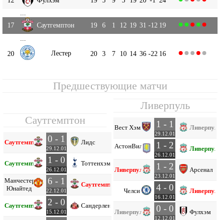
...
17
Саутгемптон
19
6
1
12
19
31
-12
19
...
Лестер
20
20
3
7
10
14
36
-22
16
Предшествующие матчи
Ливерпуль
Саутгемптон
1 - 1
Вест Хэм
Ливерпул
29.12.01
0 - 1
Саутгемптон
Лидс
1 - 2
Астон
Вилла
Ливерпул
29.12.01
26.12.01
1 - 0
Саутгемптон
Тоттенхэм
1 - 2
Ливерпуль
Арсенал
26.12.01
23.12.01
6 - 1
Манчестер
Саутгемптон
4 - 0
Юнайтед
Челси
Ливерпул
22.12.01
16.12.01
2 - 0
Саутгемптон
Сандерленд
0 - 0
Ливерпуль
Фулхэм
15.12.01
12.12.01