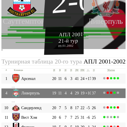
2-0
Саутгемптон
Ливерпуль
АПЛ 2001-2002
21-й тур
09.01.2002
''
Турнирная таблица 20-го тура
АПЛ 2001-2002
#
Команда
И
В
Н
П
ЗМ
ПМ
+|-
О
Матчи
1
Арсенал
20
11
6
3
41
24
+17
39
...
4
Ливерпуль
19
11
4
4
29
19
+10
37
...
10
Сандерленд
20
7
5
8
17
22
-5
26
11
Вест Хэм
20
6
7
7
25
31
-6
25
12
Фулхэм
19
5
9
5
19
20
-1
24