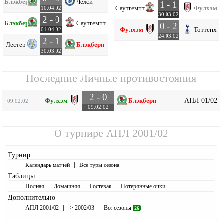
Блэкберн
Челси
1 - 1
Саутгемптон
Фулхэм
10.04.02
30.03.02
2 - 0
Блэкберн
Саутгемптон
0 - 2
Фулхэм
Тоттенхэ
01.04.02
24.03.02
2 - 1
Лестер
Блэкберн
30.03.02
Последние Личные противостояния
2 - 0
АПЛ 01/02
Фулхэм
Блэкберн
09.02.02
09.02.02
О турнире
АПЛ 2001/02
Турнир
|
Календарь матчей
Все туры сезона
Таблицы
|
|
|
Полная
Домашняя
Гостевая
Потерянные очки
Дополнительно
|
|
АПЛ 2001/02
> 2002/03
Все сезоны
26