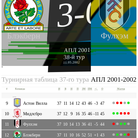
3-0
Блэкберн
Фулхэм
АПЛ 2001-2002
38-й тур
11.05.2002
''
Турнирная таблица 37-го тура
АПЛ 2001-2002
#
Команда
И
В
Н
П
ЗМ
ПМ
+|-
О
Матчи
...
9
Астон Вилла
37
11
14
12
43
46
-3
47
10
Мидлсбро
37
12
9
16
35
46
-11
45
11
Фулхэм
37
10
14
13
36
41
-5
44
12
Блэкберн
37
11
10
16
52
51
+1
43