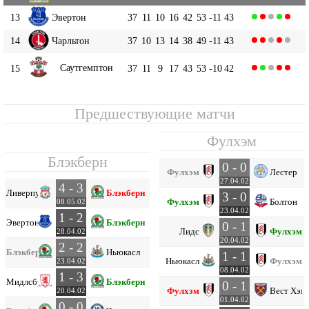
13
Эвертон
37
11
10
16
42
53
-11
43
14
Чарльтон
37
10
13
14
38
49
-11
43
Саутгемптон
15
37
11
9
17
43
53
-10
42
Предшествующие матчи
Фулхэм
Блэкберн
0 - 0
Фулхэм
Лестер
27.04.02
4 - 3
Ливерпуль
Блэкберн
3 - 0
Фулхэм
Болтон
08.05.02
23.04.02
1 - 2
Эвертон
Блэкберн
0 - 1
Лидс
Фулхэм
28.04.02
20.04.02
2 - 2
Блэкберн
Ньюкасл
1 - 1
Ньюкасл
Фулхэм
23.04.02
08.04.02
1 - 3
Мидлсбро
Блэкберн
0 - 1
Фулхэм
Вест Хэм
20.04.02
01.04.02
0 - 0