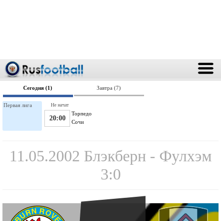
Сегодня (1)
Завтра (7)
Первая лига
Не начат
Торпедо
20:00
Сочи
11.05.2002 Блэкберн - Фулхэм
3:0