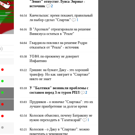
"Зенит" отпустит Луиса Энрике -
источник
2
Канчельскис: время покажет, правильный
04:34
ли выбор сделал "Спартак"
1
В "Арсенале" отреагировали на решение
04:16
Винисиуса остаться в "Реале"
Гвардиола повлиял на решение Родри
04:04
отказаться от "Реала" - источник
н)
УЕФА по-прежнему не доверяет
03:38
Инфантино
Гришин: на бумаге Даку - это хороший
03:22
трансфер. Но как заиграет в "Спартаке"
никто не знает
У "Балтики" возникли проблемы с
03:10
составом перед 3-м туром РПЛ
2
Прудников - о новичке "Спартака": это их
03:03
лучшее приобретение за долгое время
Колосков объяснил, почему Батракову не
02:34
нужно переходить в "Галатасарай"
1
Колосков - о Даку в "Спартаке": можно
02:21
помечтать о чемпионстве