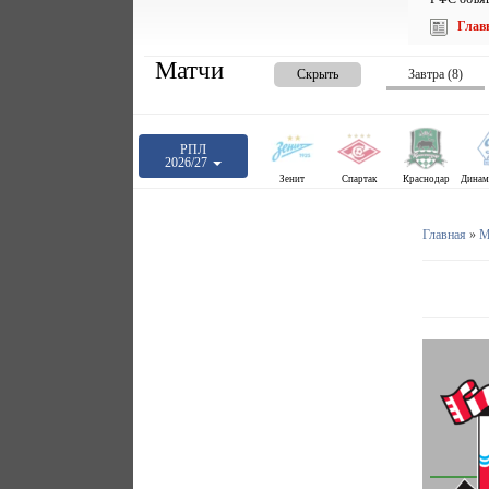
Глав
Матчи
Скрыть
Завтра (8)
РПЛ
2026/27
Зенит
Спартак
Краснодар
Главная
»
М