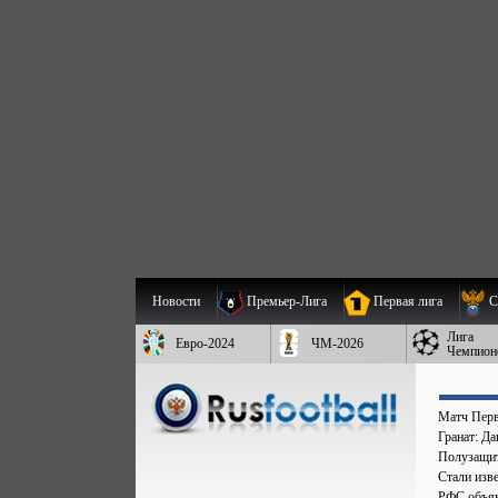
Новости
Премьер-Лига
Первая лига
С
Лига
Евро-2024
ЧМ-2026
Чемпион
Матч Перв
Гранат: Д
Полузащит
Стали изве
РФС объяв