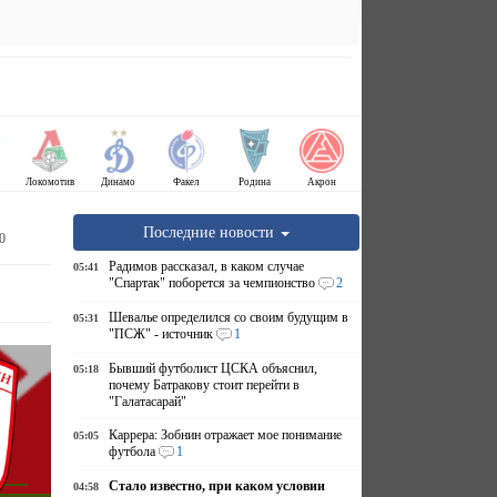
Локомотив
Динамо
Факел
Родина
Акрон
Последние новости
0
Радимов рассказал, в каком случае
05:41
"Спартак" поборется за чемпионство
2
Шевалье определился со своим будущим в
05:31
"ПСЖ" - источник
1
Бывший футболист ЦСКА объяснил,
05:18
почему Батракову стоит перейти в
"Галатасарай"
Каррера: Зобнин отражает мое понимание
05:05
футбола
1
Стало известно, при каком условии
04:58