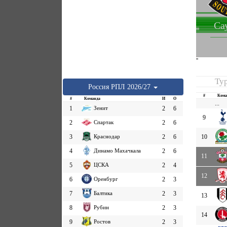
Са
''
Ту
Россия
РПЛ
2026/27
#
Кома
#
Команда
И
О
...
1
Зенит
2
6
9
2
Спартак
2
6
3
Краснодар
2
6
10
4
Динамо Махачкала
2
6
11
5
ЦСКА
2
4
12
6
Оренбург
2
3
7
Балтика
2
3
13
8
Рубин
2
3
14
9
Ростов
2
3