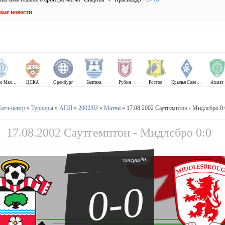
ные новости
Динамо Махачкала
ЦСКА
Оренбург
Балтика
Рубин
Ростов
Крылья Советов
Ахмат
атч-центр
»
Турниры
»
АПЛ
»
2002/03
»
Матчи
» 17.08.2002 Саутгемптон - Мидлсбро 0:
17.08.2002 Саутгемптон - Мидлсбро 0:0
завершён
0-0