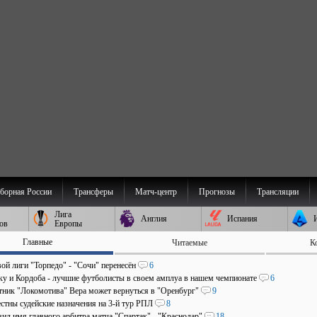
борная России
Трансферы
Матч-центр
Прогнозы
Трансляции
Лига
Англия
Испания
ов
Европы
Главные
Читаемые
К
ой лиги "Торпедо" - "Сочи" перенесён
6
аку и Кордоба - лучшие футболисты в своем амплуа в нашем чемпионате
6
ник "Локомотива" Вера может вернуться в "Оренбург"
9
стны судейские назначения на 3-й тур РПЛ
8
ил имя главного арбитра матча "Спартак" - "Краснодар"
18