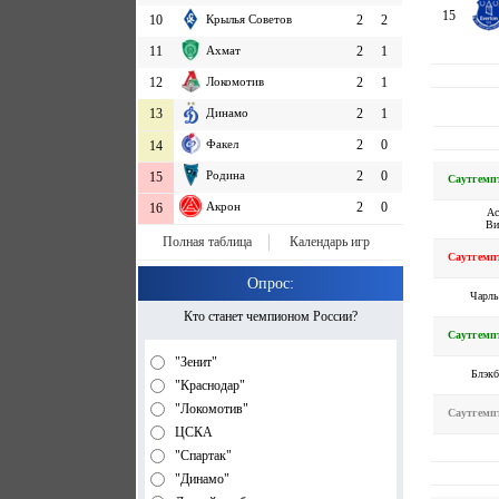
15
10
Крылья Советов
2
2
11
Ахмат
2
1
12
Локомотив
2
1
13
Динамо
2
1
Факел
2
0
14
Родина
2
0
15
Саутгемп
Акрон
2
0
16
Ас
Ви
Полная таблица
Календарь игр
Саутгемп
Опрос:
Чарль
Кто станет чемпионом России?
Саутгемп
"Зенит"
Блэкб
"Краснодар"
"Локомотив"
Саутгемп
ЦСКА
"Спартак"
"Динамо"