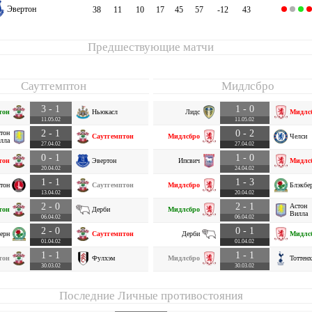
Эвертон
38
11
10
17
45
57
-12
43
Предшествующие матчи
Саутгемптон
Мидлсбро
3 - 1
1 - 0
тон
Ньюкасл
Лидс
Мидлс
11.05.02
11.05.02
2 - 1
0 - 2
тон
Саутгемптон
Мидлсбро
Челси
лла
27.04.02
27.04.02
0 - 1
1 - 0
тон
Эвертон
Ипсвич
Мидлс
20.04.02
24.04.02
1 - 1
1 - 3
тон
Саутгемптон
Мидлсбро
Блэкбе
13.04.02
20.04.02
2 - 0
2 - 1
Астон
тон
Дерби
Мидлсбро
Вилла
06.04.02
06.04.02
2 - 0
0 - 1
ерн
Саутгемптон
Дерби
Мидлс
01.04.02
01.04.02
1 - 1
1 - 1
тон
Фулхэм
Мидлсбро
Тоттен
30.03.02
30.03.02
Последние Личные противостояния