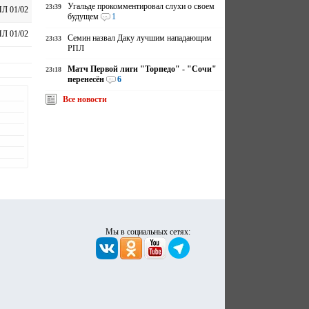
Угальде прокомментировал слухи о своем
23:39
Л 01/02
будущем
1
Л 01/02
Семин назвал Даку лучшим нападающим
23:33
РПЛ
Матч Первой лиги "Торпедо" - "Сочи"
23:18
перенесён
6
Все новости
Мы в социальных сетях: