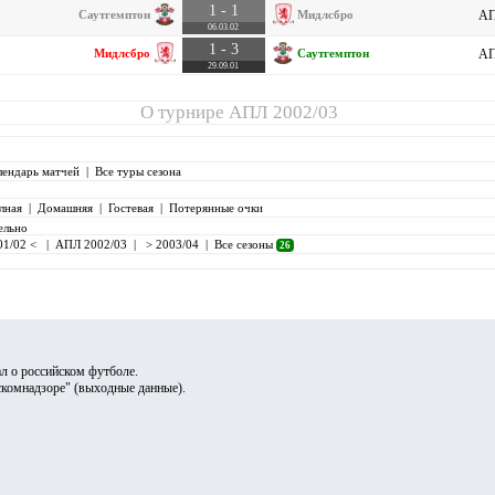
1 - 1
Саутгемптон
Мидлсбро
АП
06.03.02
1 - 3
Мидлсбро
Саутгемптон
АП
29.09.01
О турнире
АПЛ 2002/03
лендарь матчей
|
Все туры сезона
лная
|
Домашняя
|
Гостевая
|
Потерянные очки
ельно
01/02 <
|
АПЛ 2002/03
|
> 2003/04
|
Все сезоны
26
л о российском футболе.
скомнадзоре" (
выходные данные
).