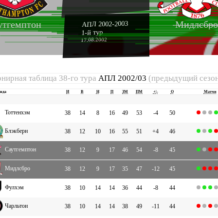
утгемптон
Мидлсбро
АПЛ 2002-2003
1-й тур
17.08.2002
рнирная таблица 38-го тура
АПЛ 2002/03
(предыдущий сезо
нда
И
В
Н
П
ЗМ
ПМ
+|-
О
Матчи
Тоттенхэм
38
14
8
16
49
53
-4
50
Блэкберн
38
12
10
16
55
51
+4
46
Саутгемптон
38
12
9
17
46
54
-8
45
Мидлсбро
38
12
9
17
35
47
-12
45
Фулхэм
38
10
14
14
36
44
-8
44
Чарльтон
38
10
14
14
38
49
-11
44