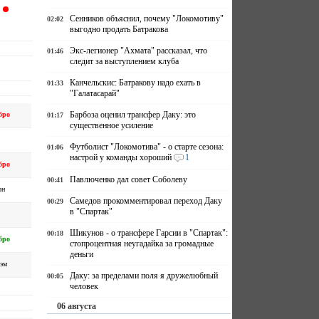
Сенников объяснил, почему "Локомотиву"
02:02
выгодно продать Батракова
Экс-легионер "Ахмата" рассказал, что
01:46
следит за выступлением клуба
Канчельскис: Батракову надо ехать в
01:33
"Галатасарай"
Барбоза оценил трансфер Даку: это
бро
01:17
существенное усиление
Футболист "Локомотива" - о старте сезона:
01:06
настрой у команды хороший
1
бро
Павлюченко дал совет Соболеву
00:41
рн
Самедов прокомментировал переход Даку
00:29
в "Спартак"
Шикунов - о трансфере Гарсии в "Спартак":
00:18
бро
стопроцентная неугадайка за громадные
деньги
хэм
Даку: за пределами поля я дружелюбный
00:05
человек
06 августа