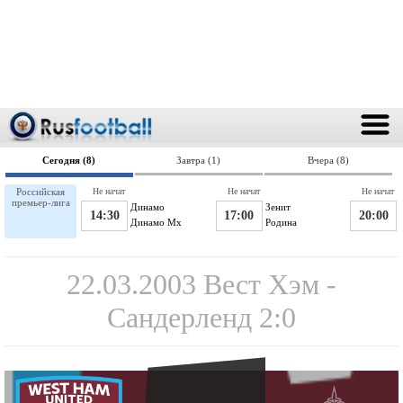
Сегодня (8)
Завтра (1)
Вчера (8)
Российская
Не начат
Не начат
Не начат
премьер-лига
Динамо
Зенит
14:30
17:00
20:00
Динамо Мх
Родина
22.03.2003 Вест Хэм -
Сандерленд 2:0