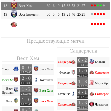
18
Вест Хэм
30
6
9
15
32
53
-21
27
19
Вест Бромвич
30
5
6
19
21
46
-25
21
Сандерленд
20
30
4
7
19
19
48
-29
19
Предшествующие матчи
Сандерленд
Вест Хэм
0 - 2
Сандерленд
Болтон
15.03.03
0 - 0
Эвертон
Вест Хэм
1 - 0
Фулхэм
Сандерлен
15.03.03
01.03.03
2 - 0
Вест Хэм
Тоттенхэм
1 - 3
Сандерленд
Мидлсбро
01.03.03
22.02.03
1 - 2
Вест
Вест Хэм
4 - 1
Бромвич
Тоттенхэм
Сандерлен
23.02.03
08.02.03
1 - 0
Лидс
Вест Хэм
1 - 3
Сандерленд
Чарльтон
08.02.03
01.02.03
0 - 3