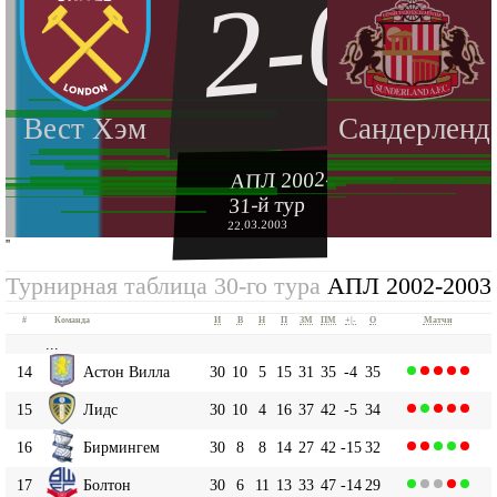
2-0
Вест Хэм
Сандерленд
АПЛ 2002-2003
31-й тур
22.03.2003
''
Турнирная таблица 30-го тура
АПЛ 2002-2003
#
Команда
И
В
Н
П
ЗМ
ПМ
+|-
О
Матчи
...
14
Астон Вилла
30
10
5
15
31
35
-4
35
15
Лидс
30
10
4
16
37
42
-5
34
16
Бирмингем
30
8
8
14
27
42
-15
32
17
Болтон
30
6
11
13
33
47
-14
29