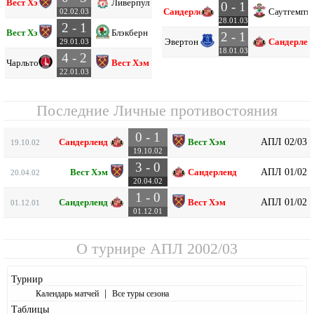
Вест Хэм
Ливерпуль
0 - 1
Сандерленд
Саутгемпт
02.02.03
28.01.03
2 - 1
Вест Хэм
Блэкберн
2 - 1
Эвертон
Сандерлен
29.01.03
18.01.03
4 - 2
Чарльтон
Вест Хэм
22.01.03
Последние Личные противостояния
0 - 1
АПЛ 02/03
Сандерленд
Вест Хэм
19.10.02
19.10.02
3 - 0
АПЛ 01/02
Вест Хэм
Сандерленд
20.04.02
20.04.02
1 - 0
АПЛ 01/02
Сандерленд
Вест Хэм
01.12.01
01.12.01
О турнире
АПЛ 2002/03
Турнир
|
Календарь матчей
Все туры сезона
Таблицы