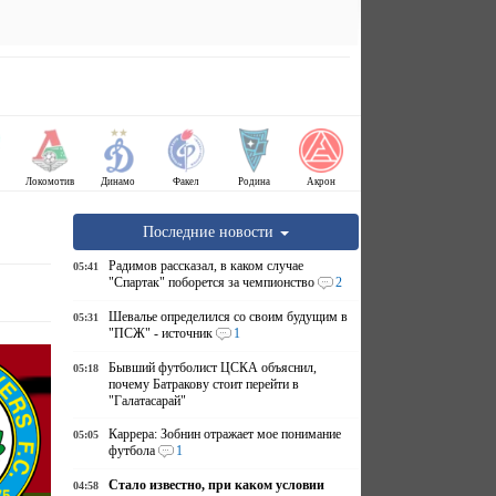
Локомотив
Динамо
Факел
Родина
Акрон
Последние новости
Радимов рассказал, в каком случае
05:41
"Спартак" поборется за чемпионство
2
Шевалье определился со своим будущим в
05:31
"ПСЖ" - источник
1
Бывший футболист ЦСКА объяснил,
05:18
почему Батракову стоит перейти в
"Галатасарай"
Каррера: Зобнин отражает мое понимание
05:05
футбола
1
Стало известно, при каком условии
04:58