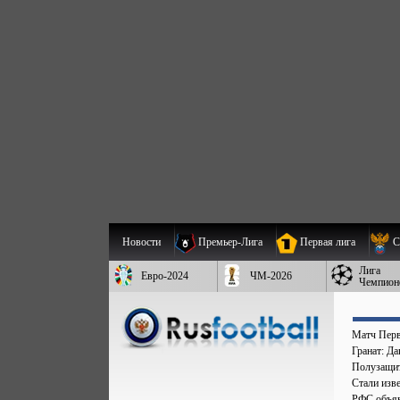
Новости
Премьер-Лига
Первая лига
С
Лига
Евро-2024
ЧМ-2026
Чемпион
Матч Перв
Гранат: Д
Полузащит
Стали изве
РФС объяв