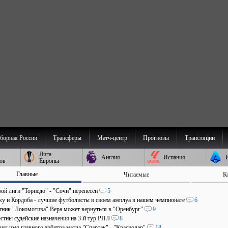
борная России
Трансферы
Матч-центр
Прогнозы
Трансляции
Лига
Англия
Испания
ов
Европы
Главные
Читаемые
К
ой лиги "Торпедо" - "Сочи" перенесён
5
аку и Кордоба - лучшие футболисты в своем амплуа в нашем чемпионате
6
ник "Локомотива" Вера может вернуться в "Оренбург"
9
стны судейские назначения на 3-й тур РПЛ
8
ил имя главного арбитра матча "Спартак" - "Краснодар"
18