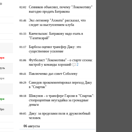
Сенников объяснил, почему "Локомотиву"
02:02
выгодно продать Батракова
Экс-легионер "Ахмата" рассказал, что
01:46
следит за выступлением клуба
Канчельскис: Батракову надо ехать в
01:33
"Галатасарай"
Барбоза оценил трансфер Даку: это
01:17
существенное усиление
ерн
Футболист "Локомотива" - о старте сезона:
01:06
настрой у команды хороший
2
пуль
Павлюченко дал совет Соболеву
00:41
ерн
Самедов прокомментировал переход Даку
00:29
в "Спартак"
Шикунов - о трансфере Гарсии в "Спартак":
00:18
ерн
стопроцентная неугадайка за громадные
деньги
бро
Даку: за пределами поля я дружелюбный
00:05
человек
06 августа