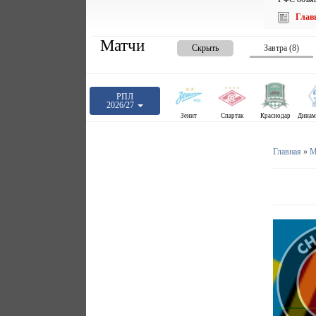
Глав
Матчи
Скрыть
Завтра (8)
РПЛ
2026/27
Зенит
Спартак
Краснодар
Главная
»
М