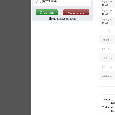
Другой клуб
05.11.05
18:00
03.01.05
18:00
Показать все опросы
27.09.04
22:00
21.02.04
20.10.03
12.04.03
24.11.02
12.01.02
22.12.01
Турнир
Ка
Таблицы
По