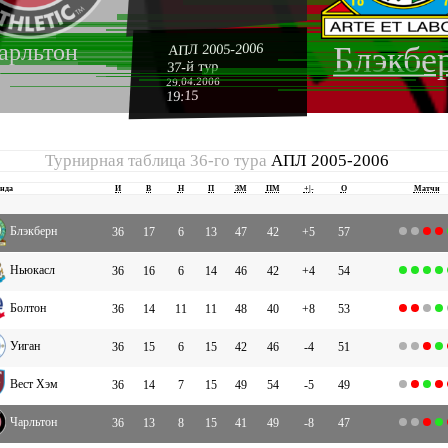
арльтон
АПЛ 2005-2006
Блэкбе
37-й тур
29.04.2006
19:15
Турнирная таблица 36-го тура
АПЛ 2005-2006
нда
И
В
Н
П
ЗМ
ПМ
+|-
О
Матчи
Блэкберн
36
17
6
13
47
42
+5
57
Ньюкасл
36
16
6
14
46
42
+4
54
Болтон
36
14
11
11
48
40
+8
53
Уиган
36
15
6
15
42
46
-4
51
Вест Хэм
36
14
7
15
49
54
-5
49
Чарльтон
36
13
8
15
41
49
-8
47