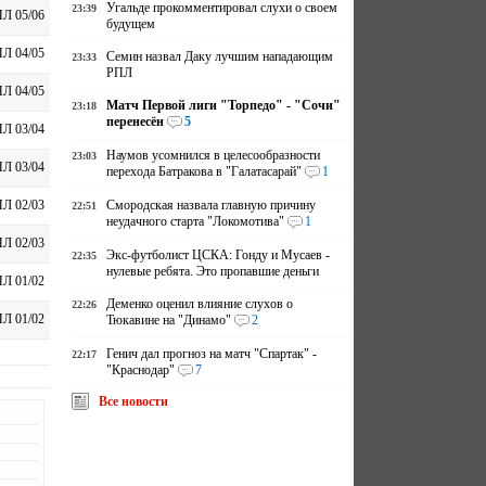
Угальде прокомментировал слухи о своем
23:39
Л 05/06
будущем
Л 04/05
Семин назвал Даку лучшим нападающим
23:33
РПЛ
Л 04/05
Матч Первой лиги "Торпедо" - "Сочи"
23:18
перенесён
5
Л 03/04
Наумов усомнился в целесообразности
23:03
Л 03/04
перехода Батракова в "Галатасарай"
1
Смородская назвала главную причину
Л 02/03
22:51
неудачного старта "Локомотива"
1
Л 02/03
Экс-футболист ЦСКА: Гонду и Мусаев -
22:35
нулевые ребята. Это пропавшие деньги
Л 01/02
Деменко оценил влияние слухов о
22:26
Л 01/02
Тюкавине на "Динамо"
2
Генич дал прогноз на матч "Спартак" -
22:17
"Краснодар"
7
Все новости