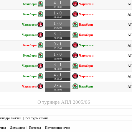
4 - 1
Блэкберн
Чарльтон
АП
05.11.05
1 - 0
Блэкберн
Чарльтон
АП
03.01.05
1 - 0
Чарльтон
Блэкберн
АП
27.09.04
3 - 2
Чарльтон
Блэкберн
АП
21.02.04
0 - 1
Блэкберн
Чарльтон
АП
20.10.03
1 - 0
Блэкберн
Чарльтон
АП
12.04.03
3 - 1
Чарльтон
Блэкберн
АП
24.11.02
4 - 1
Блэкберн
Чарльтон
АП
12.01.02
0 - 2
Чарльтон
Блэкберн
АП
22.12.01
О турнире
АПЛ 2005/06
лендарь матчей
|
Все туры сезона
лная
|
Домашняя
|
Гостевая
|
Потерянные очки