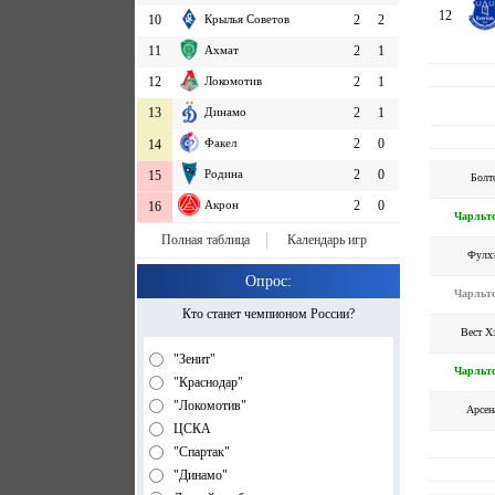
12
10
Крылья Советов
2
2
11
Ахмат
2
1
12
Локомотив
2
1
13
Динамо
2
1
Факел
2
0
14
Родина
2
0
15
Болт
Акрон
2
0
16
Чарльт
Полная таблица
Календарь игр
Фулх
Опрос:
Чарльт
Кто станет чемпионом России?
Вест Х
"Зенит"
Чарльт
"Краснодар"
"Локомотив"
Арсен
ЦСКА
"Спартак"
"Динамо"