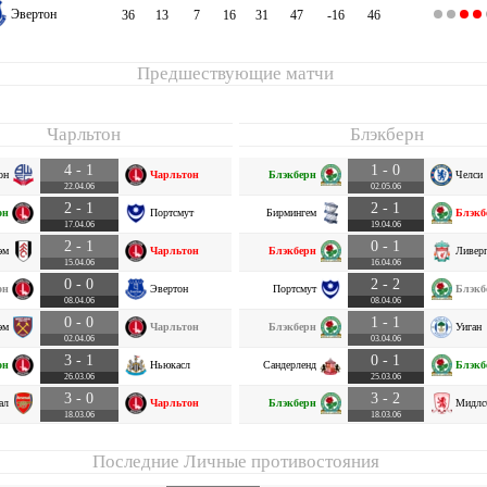
Эвертон
36
13
7
16
31
47
-16
46
Предшествующие матчи
Чарльтон
Блэкберн
4 - 1
1 - 0
он
Чарльтон
Блэкберн
Челси
22.04.06
02.05.06
2 - 1
2 - 1
он
Портсмут
Бирмингем
Блэкб
17.04.06
19.04.06
2 - 1
0 - 1
эм
Чарльтон
Блэкберн
Ливер
15.04.06
16.04.06
0 - 0
2 - 2
он
Эвертон
Портсмут
Блэкб
08.04.06
08.04.06
0 - 0
1 - 1
эм
Чарльтон
Блэкберн
Уиган
02.04.06
03.04.06
3 - 1
0 - 1
он
Ньюкасл
Сандерленд
Блэкб
26.03.06
25.03.06
3 - 0
3 - 2
ал
Чарльтон
Блэкберн
Мидлс
18.03.06
18.03.06
Последние Личные противостояния