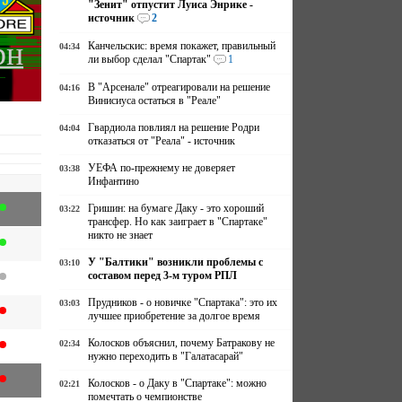
"Зенит" отпустит Луиса Энрике -
источник
2
рн
Канчельскис: время покажет, правильный
04:34
ли выбор сделал "Спартак"
1
В "Арсенале" отреагировали на решение
04:16
Винисиуса остаться в "Реале"
Гвардиола повлиял на решение Родри
04:04
отказаться от "Реала" - источник
УЕФА по-прежнему не доверяет
03:38
Инфантино
Гришин: на бумаге Даку - это хороший
03:22
трансфер. Но как заиграет в "Спартаке"
никто не знает
У "Балтики" возникли проблемы с
03:10
составом перед 3-м туром РПЛ
Прудников - о новичке "Спартака": это их
03:03
лучшее приобретение за долгое время
Колосков объяснил, почему Батракову не
02:34
нужно переходить в "Галатасарай"
Колосков - о Даку в "Спартаке": можно
02:21
помечтать о чемпионстве