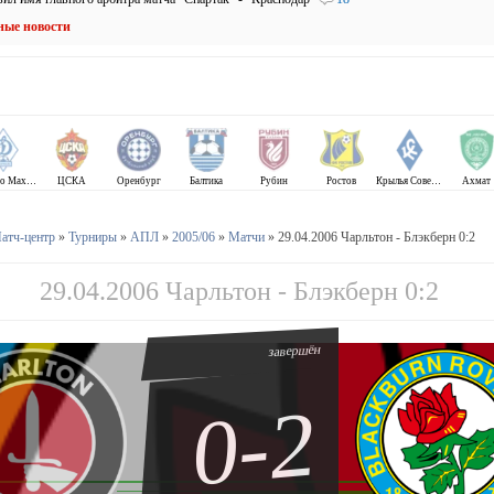
ные новости
Динамо Махачкала
ЦСКА
Оренбург
Балтика
Рубин
Ростов
Крылья Советов
Ахмат
атч-центр
»
Турниры
»
АПЛ
»
2005/06
»
Матчи
» 29.04.2006 Чарльтон - Блэкберн 0:2
29.04.2006 Чарльтон - Блэкберн 0:2
завершён
0-2