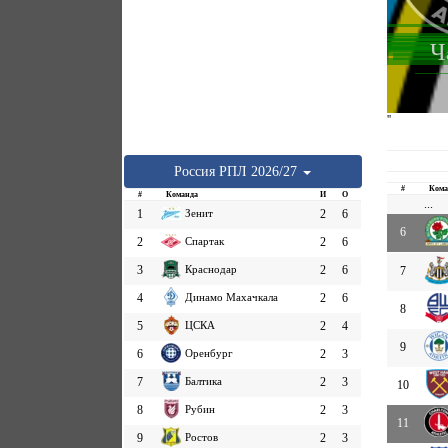
Ч
''
Россия
РПЛ
2026/27
#
Кома
#
Команда
И
О
...
1
Зенит
2
6
6
2
Спартак
2
6
3
Краснодар
2
6
7
4
Динамо Махачкала
2
6
8
5
ЦСКА
2
4
9
6
Оренбург
2
3
7
Балтика
2
3
10
8
Рубин
2
3
11
9
Ростов
2
3