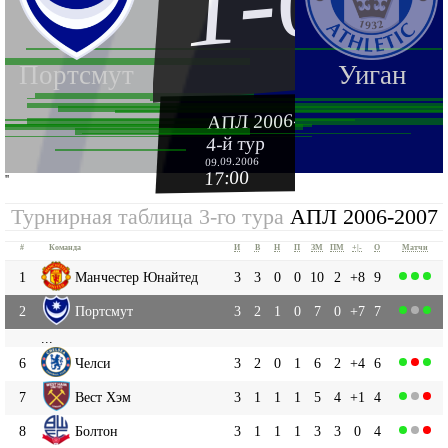
1-0
Портсмут
Уиган
АПЛ 2006-2007
4-й тур
09.09.2006
17:00
''
Турнирная таблица 3-го тура
АПЛ 2006-2007
#
Команда
И
В
Н
П
ЗМ
ПМ
+|-
О
Матчи
1
Манчестер Юнайтед
3
3
0
0
10
2
+8
9
2
Портсмут
3
2
1
0
7
0
+7
7
...
6
Челси
3
2
0
1
6
2
+4
6
7
Вест Хэм
3
1
1
1
5
4
+1
4
8
Болтон
3
1
1
1
3
3
0
4