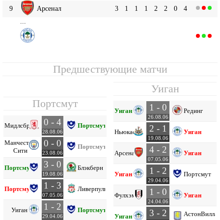
9
Арсенал
3
1
1
1
2
2
0
4
...
Уиган
13
3
1
0
2
2
3
-1
3
Предшествующие матчи
Уиган
Портсмут
1 - 0
Уиган
Рединг
26.08.06
0 - 4
Мидлсбро
Портсмут
2 - 1
Ньюкасл
Уиган
28.08.06
19.08.06
0 - 0
Манчестер
Портсмут
4 - 2
Сити
Арсенал
Уиган
23.08.06
07.05.06
3 - 0
Портсмут
Блэкберн
1 - 2
Уиган
Портсмут
19.08.06
29.04.06
1 - 3
Портсмут
Ливерпуль
1 - 0
Фулхэм
Уиган
07.05.06
24.04.06
1 - 2
Уиган
Портсмут
3 - 2
Астон
Вилла
Уиган
29.04.06