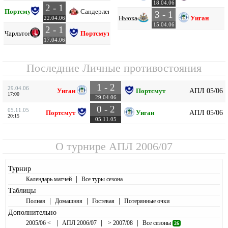
18.04.06
2 - 1
Портсмут
Сандерленд
3 - 1
Ньюкасл
Уиган
22.04.06
15.04.06
2 - 1
Чарльтон
Портсмут
17.04.06
Последние Личные противостояния
1 - 2
29.04.06
АПЛ 05/06
Уиган
Портсмут
17:00
29.04.06
0 - 2
05.11.05
АПЛ 05/06
Портсмут
Уиган
20:15
05.11.05
О турнире
АПЛ 2006/07
Турнир
|
Календарь матчей
Все туры сезона
Таблицы
|
|
|
Полная
Домашняя
Гостевая
Потерянные очки
Дополнительно
|
|
|
2005/06 <
АПЛ 2006/07
> 2007/08
Все сезоны
26