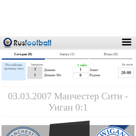
Сегодня (8)
Завтра (1)
Вчера (8)
Российская
Завершен
Не начат
1 тайм
премьер-лига
3
1
Динамо
Зенит
20:00
1
Динамо Мх
0
Родина
03.03.2007 Манчестер Сити -
Уиган 0:1