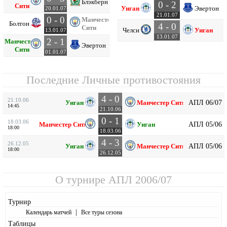
Блэкберн
0 - 2
Сити
Уиган
Эвертон
20.01.07
21.01.07
0 - 0
Манчестер
Болтон
4 - 0
Сити
Челси
Уиган
13.01.07
13.01.07
2 - 1
Манчестер
Эвертон
Сити
01.01.07
Последние Личные противостояния
4 - 0
21.10.06
АПЛ 06/07
Уиган
Манчестер Сити
14:45
21.10.06
0 - 1
18.03.06
АПЛ 05/06
Манчестер Сити
Уиган
18:00
18.03.06
4 - 3
26.12.05
АПЛ 05/06
Уиган
Манчестер Сити
18:00
26.12.05
О турнире
АПЛ 2006/07
Турнир
|
Календарь матчей
Все туры сезона
Таблицы