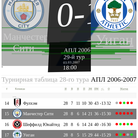
0-1
Манчестер
Уиган
Сити
АПЛ 2006-2007
29-й тур
03.03.2007
18:00
''
Турнирная таблица 28-го тура
АПЛ 2006-2007
#
Команда
И
В
Н
П
ЗМ
ПМ
+|-
О
Матчи
...
14
Фулхэм
28
7
11
10
30
43
-13
32
15
Манчестер Сити
28
8
6
14
21
36
-15
30
16
Шеффилд Юнайтед
28
8
6
14
24
40
-16
30
17
Уиган
28
8
5
15
29
44
-15
29