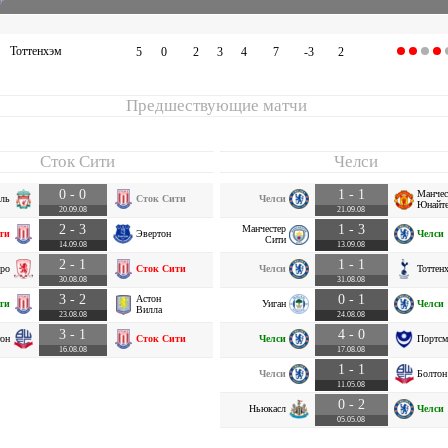
Тоттенхэм
5
0
2
3
4
7
-3
2
Предшествующие матчи
Сток Сити
Челси
0 - 0
1 - 1
Манчес
ль
Сток Сити
Челси
Юнайт
20.09.08
21.09.08
2 - 3
1 - 3
Манчестер
ти
Эвертон
Челси
Сити
14.09.08
13.09.08
2 - 1
1 - 1
ро
Сток Сити
Челси
Тоттен
30.08.08
31.08.08
3 - 2
0 - 1
Астон
ти
Уиган
Челси
Вилла
23.08.08
24.08.08
3 - 1
4 - 0
он
Сток Сити
Челси
Портсм
16.08.08
17.08.08
1 - 1
Челси
Болтон
11.05.08
0 - 2
Ньюкасл
Челси
05.05.08