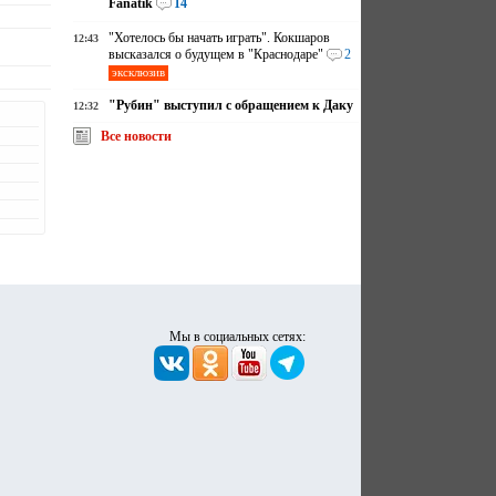
Fanatik
14
"Хотелось бы начать играть". Кокшаров
12:43
высказался о будущем в "Краснодаре"
2
эксклюзив
"Рубин" выступил с обращением к Даку
12:32
Все новости
Мы в социальных сетях: