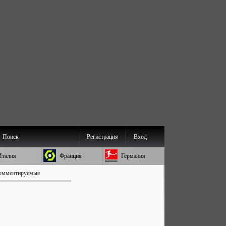
Поиск
Регистрация
Вход
Италия
Франция
Германия
омментируемые