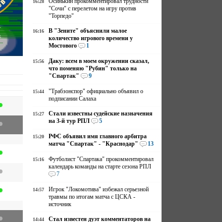
Осинькин прокомментировал трудности
16:28
"Сочи" с перелетом на игру против
"Торпедо"
и
В "Зените" объяснили малое
16:16
количество игрового времени у
Мостового
1
Даку: всем в моем окружении сказал,
15:56
что поменяю "Рубин" только на
"Спартак"
9
"Трабзонспор" официально объявил о
15:44
подписании Салаха
Стали известны судейские назначения
15:27
на 3-й тур РПЛ
5
РФС объявил имя главного арбитра
15:20
матча "Спартак" - "Краснодар"
13
Футболист "Спартака" прокомментировал
15:16
календарь команды на старте сезона РПЛ
7
Игрок "Локомотива" избежал серьезной
14:57
травмы по итогам матча с ЦСКА -
источник
Стал известен дуэт комментаторов на
14:44