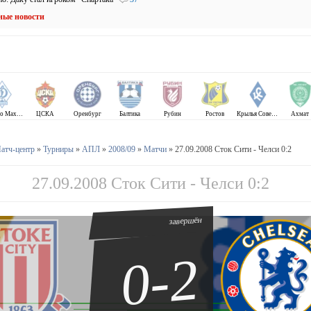
ные новости
Динамо Махачкала
ЦСКА
Оренбург
Балтика
Рубин
Ростов
Крылья Советов
Ахмат
атч-центр
»
Турниры
»
АПЛ
»
2008/09
»
Матчи
» 27.09.2008 Сток Сити - Челси 0:2
27.09.2008 Сток Сити - Челси 0:2
завершён
0-2