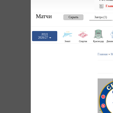
Глав
Матчи
Скрыть
Завтра (1)
РПЛ
2026/27
Зенит
Спартак
Краснодар
Главная
»
М