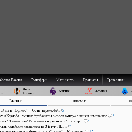
борная России
Трансферы
Матч-центр
Прогнозы
Трансляции
Лига
Англия
Испания
ов
Европы
Главные
Читаемые
К
ой лиги "Торпедо" - "Сочи" перенесён
5
аку и Кордоба - лучшие футболисты в своем амплуа в нашем чемпионате
6
ник "Локомотива" Вера может вернуться в "Оренбург"
9
стны судейские назначения на 3-й тур РПЛ
7
ил имя главного арбитра матча "Спартак" - "Краснодар"
17