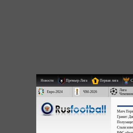
Новости
Премьер-Лига
Первая лига
С
Лига
Евро-2024
ЧМ-2026
Чемпион
Матч Перв
Гранат: Д
Полузащит
Стали изве
РФС объяв