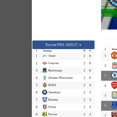
''
Россия
РПЛ
2026/27
#
Кома
#
Команда
И
О
1
1
Зенит
2
6
2
Спартак
2
6
2
3
Краснодар
2
6
3
4
Динамо Махачкала
2
6
5
ЦСКА
2
4
4
6
Оренбург
2
3
5
7
Балтика
2
3
6
8
Рубин
2
3
9
Ростов
2
3
7