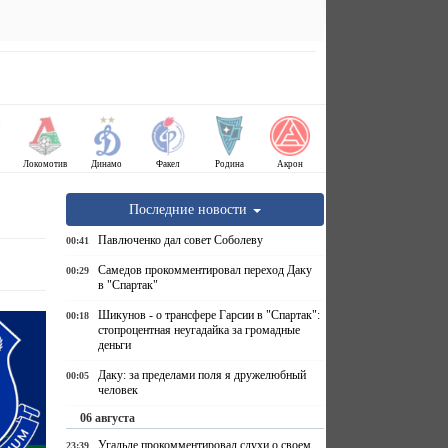
Локомотив
Динамо
Факел
Родина
Акрон
Последние новости
Павлюченко дал совет Соболеву
00:41
Самедов прокомментировал переход Даку
00:29
в "Спартак"
Шикунов - о трансфере Гарсии в "Спартак":
00:18
стопроцентная неугадайка за громадные
деньги
Даку: за пределами поля я дружелюбный
00:05
человек
06 августа
Угальде прокомментировал слухи о своем
23:39