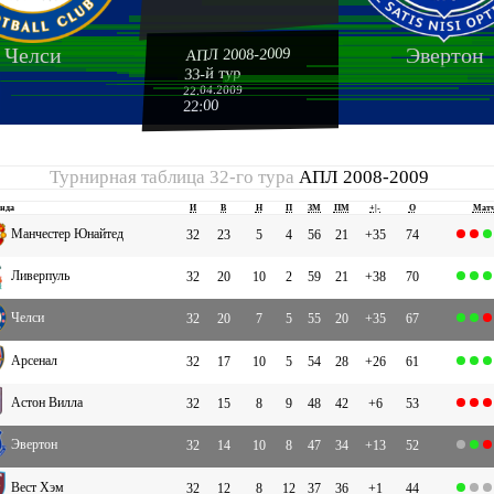
Челси
Эвертон
АПЛ 2008-2009
33-й тур
22.04.2009
22:00
Турнирная таблица 32-го тура
АПЛ 2008-2009
нда
И
В
Н
П
ЗМ
ПМ
+|-
О
Мат
Манчестер Юнайтед
32
23
5
4
56
21
+35
74
Ливерпуль
32
20
10
2
59
21
+38
70
Челси
32
20
7
5
55
20
+35
67
Арсенал
32
17
10
5
54
28
+26
61
Астон Вилла
32
15
8
9
48
42
+6
53
Эвертон
32
14
10
8
47
34
+13
52
Вест Хэм
32
12
8
12
37
36
+1
44