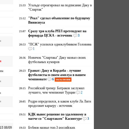
Угальде отреагировал на подписание Даку в
21:33
"Спартак"
"Реал" сделал объявление по будущему
21:12
Винисиуса
Сразу три клуба РПЛ претендуют на
21:07
форварда ЦСКА - источник
3
н
"ПСЖ" усилился одноклубником Головина
20:53
1
Новичок "Спартака" Даку назвал своих
20:36
н
футбольных кумиров
Гранат: Даку и Кордоба - лучшие
20:23
ити
футболисты в своем амплуа в нашем
чемпионате
6
эксклюзив
н
Российский тренер: Батраков заслужил
20:15
лучшего, чем чемпионат Турции
2
ч
Родри определился, в каком клубе Ла Лиги
н
20:05
продолжит карьеру - источник
КДК вынес решение по удаленному в
19:51
матче со "Спартаком" Касинтуре
3
Бубнов назвал топ-3 российских
Л 08/09
19:33