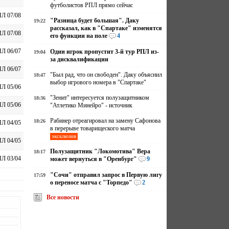
футболистов РПЛ прямо сейчас
Л 07/08
"Разница будет большая". Даку
19:22
рассказал, как в "Спартаке" изменятся
Л 07/08
его функции на поле
4
Л 06/07
Один игрок пропустит 3-й тур РПЛ из-
19:04
за дисквалификации
Л 06/07
"Был рад, что он свободен". Даку объяснил
18:47
выбор игрового номера в "Спартаке"
Л 05/06
"Зенит" интересуется полузащитником
18:36
Л 05/06
"Атлетико Минейро" - источник
Рабинер отреагировал на замену Сафонова
18:26
Л 04/05
в перерыве товарищеского матча
эксклюзив
Л 04/05
Полузащитник "Локомотива" Вера
18:17
Л 03/04
может вернуться в "Оренбург"
9
"Сочи" отправил запрос в Первую лигу
17:59
о переносе матча с "Торпедо"
2
Все новости