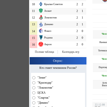
10
Крылья Советов
2
2
11
Ахмат
2
1
12
Локомотив
2
1
13
Динамо
2
1
Факел
2
0
14
Челс
Родина
2
0
15
Ньюкас
Акрон
2
0
16
Тоттенх
Полная таблица
Календарь игр
Челс
Опрос:
Портсму
Кто станет чемпионом России?
Челс
"Зенит"
"Краснодар"
Асто
Вилл
"Локомотив"
ЦСКА
"Спартак"
"Динамо"
22.12.08