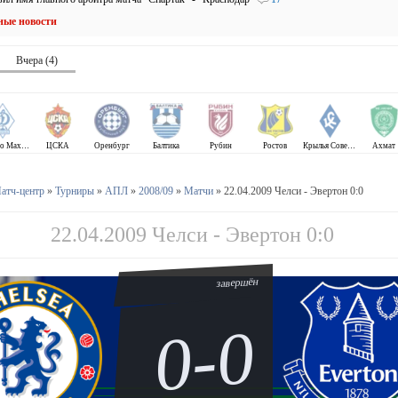
ные новости
Вчера (4)
Динамо Махачкала
ЦСКА
Оренбург
Балтика
Рубин
Ростов
Крылья Советов
Ахмат
атч-центр
»
Турниры
»
АПЛ
»
2008/09
»
Матчи
» 22.04.2009 Челси - Эвертон 0:0
22.04.2009 Челси - Эвертон 0:0
завершён
0-0