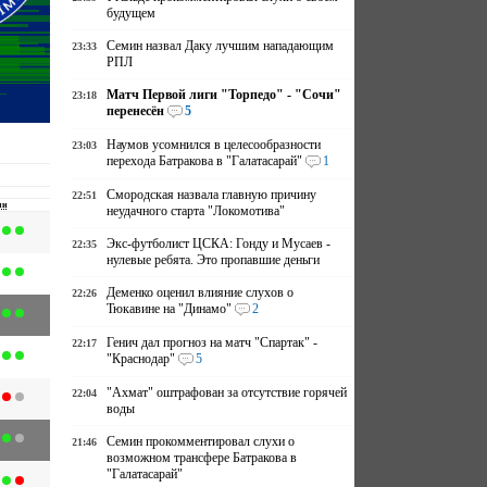
будущем
Семин назвал Даку лучшим нападающим
23:33
РПЛ
Матч Первой лиги "Торпедо" - "Сочи"
23:18
перенесён
5
Наумов усомнился в целесообразности
23:03
перехода Батракова в "Галатасарай"
1
Смородская назвала главную причину
22:51
чи
неудачного старта "Локомотива"
Экс-футболист ЦСКА: Гонду и Мусаев -
22:35
нулевые ребята. Это пропавшие деньги
Деменко оценил влияние слухов о
22:26
Тюкавине на "Динамо"
2
Генич дал прогноз на матч "Спартак" -
22:17
"Краснодар"
5
"Ахмат" оштрафован за отсутствие горячей
22:04
воды
Семин прокомментировал слухи о
21:46
возможном трансфере Батракова в
"Галатасарай"