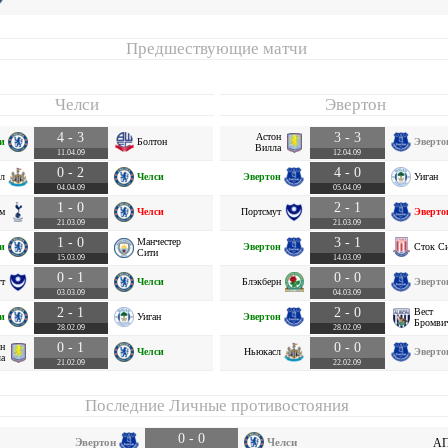
Предшествующие матчи
Челси
Эвертон
4 - 3
3 - 3
Астон
и
Болтон
Эверто
Вилла
11.04.09
12.04.09
0 - 2
4 - 0
л
Челси
Эвертон
Уиган
04.04.09
05.04.09
1 - 0
2 - 1
эм
Челси
Портсмут
Эверто
21.03.09
21.03.09
1 - 0
3 - 1
Манчестер
и
Эвертон
Сток С
Сити
15.03.09
14.03.09
0 - 1
0 - 0
т
Челси
Блэкберн
Эверто
03.03.09
04.03.09
2 - 1
2 - 0
Вест
и
Уиган
Эвертон
Бромви
28.02.09
28.02.09
0 - 1
0 - 0
н
Челси
Ньюкасл
Эверто
а
21.02.09
22.02.09
Последние Личные противостояния
0 - 0
Эвертон
Челси
АП