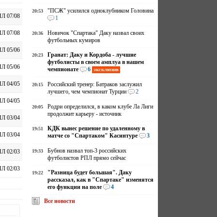
"ПСЖ" усилился одноклубником Головина
20:53
Л 07/08
1
Новичок "Спартака" Даку назвал своих
Л 07/08
20:36
футбольных кумиров
Л 05/06
Гранат: Даку и Кордоба - лучшие
20:23
футболисты в своем амплуа в нашем
Л 05/06
чемпионате
6
эксклюзив
Л 04/05
Российский тренер: Батраков заслужил
20:15
лучшего, чем чемпионат Турции
2
Л 04/05
Родри определился, в каком клубе Ла Лиги
20:05
продолжит карьеру - источник
Л 03/04
КДК вынес решение по удаленному в
19:51
Л 03/04
матче со "Спартаком" Касинтуре
3
Бубнов назвал топ-3 российских
19:33
Л 02/03
футболистов РПЛ прямо сейчас
Л 02/03
"Разница будет большая". Даку
19:22
рассказал, как в "Спартаке" изменятся
его функции на поле
4
Все новости