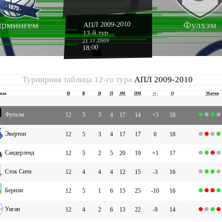
ирмингем
Фулхэм
АПЛ 2009-2010
13-й тур
21.11.2009
18:00
Турнирная таблица 12-го тура
АПЛ 2009-2010
нда
И
В
Н
П
ЗМ
ПМ
+|-
О
Матчи
Фулхэм
12
5
3
4
17
14
+3
18
Эвертон
12
5
3
4
17
17
0
18
Сандерленд
12
5
2
5
20
19
+1
17
Сток Сити
12
4
4
4
12
15
-3
16
Бернли
12
5
1
6
15
25
-10
16
Уиган
12
4
2
6
13
22
-9
14