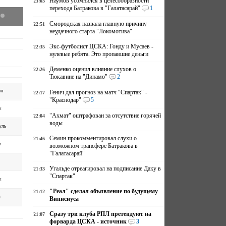
Наумов усомнился в целесообразности
23:03
перехода Батракова в "Галатасарай"
1
Смородская назвала главную причину
22:51
неудачного старта "Локомотива"
Экс-футболист ЦСКА: Гонду и Мусаев -
22:35
нулевые ребята. Это пропавшие деньги
Деменко оценил влияние слухов о
22:26
Тюкавине на "Динамо"
2
рн
Генич дал прогноз на матч "Спартак" -
22:17
"Краснодар"
5
м
"Ахмат" оштрафован за отсутствие горячей
22:04
воды
уль
Семин прокомментировал слухи о
21:46
м
возможном трансфере Батракова в
"Галатасарай"
Угальде отреагировал на подписание Даку в
21:33
"Спартак"
м
"Реал" сделал объявление по будущему
21:12
л
Винисиуса
Сразу три клуба РПЛ претендуют на
21:07
форварда ЦСКА - источник
3