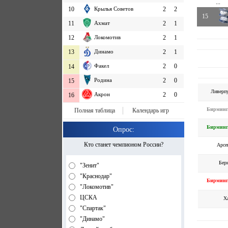
...
10
Крылья Советов
2
2
15
11
Ахмат
2
1
12
Локомотив
2
1
13
Динамо
2
1
Факел
2
0
14
Родина
2
0
15
Ливерп
Акрон
2
0
16
Бирминг
Полная таблица
Календарь игр
Бирминг
Опрос:
Кто станет чемпионом России?
Арсе
Бер
"Зенит"
"Краснодар"
Бирминг
"Локомотив"
ЦСКА
Х
"Спартак"
"Динамо"