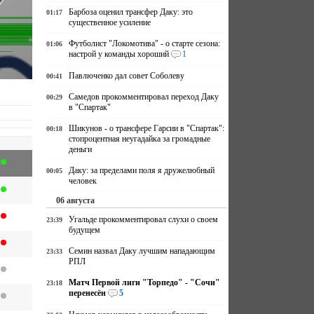
Барбоза оценил трансфер Даку: это
01:17
существенное усиление
Футболист "Локомотива" - о старте сезона:
01:06
настрой у команды хороший
1
Павлюченко дал совет Соболеву
00:41
Самедов прокомментировал переход Даку
00:29
в "Спартак"
Шикунов - о трансфере Гарсии в "Спартак":
00:18
стопроцентная неугадайка за громадные
деньги
Даку: за пределами поля я дружелюбный
00:05
человек
06 августа
Угальде прокомментировал слухи о своем
23:39
будущем
Семин назвал Даку лучшим нападающим
23:33
РПЛ
Матч Первой лиги "Торпедо" - "Сочи"
23:18
перенесён
5