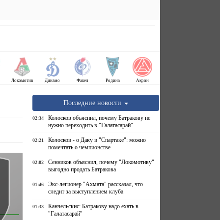
Локомотив
Динамо
Факел
Родина
Акрон
Последние новости
Колосков объяснил, почему Батракову не
02:34
нужно переходить в "Галатасарай"
Колосков - о Даку в "Спартаке": можно
02:21
помечтать о чемпионстве
Сенников объяснил, почему "Локомотиву"
02:02
выгодно продать Батракова
Экс-легионер "Ахмата" рассказал, что
01:46
следит за выступлением клуба
Канчельскис: Батракову надо ехать в
01:33
"Галатасарай"