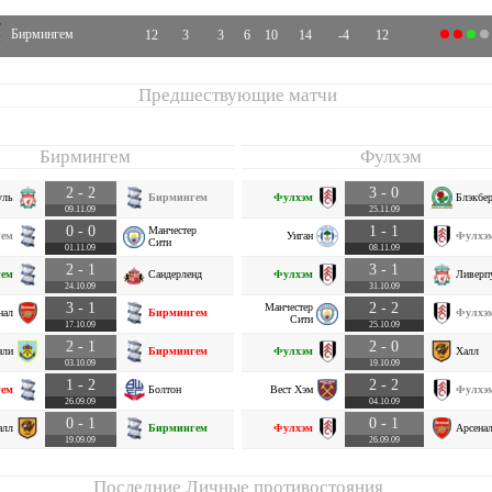
Бирмингем
12
3
3
6
10
14
-4
12
Предшествующие матчи
Бирмингем
Фулхэм
2 - 2
3 - 0
уль
Бирмингем
Фулхэм
Блэкбе
09.11.09
25.11.09
0 - 0
1 - 1
Манчестер
ем
Уиган
Фулхэ
Сити
01.11.09
08.11.09
2 - 1
3 - 1
ем
Сандерленд
Фулхэм
Ливерп
24.10.09
31.10.09
3 - 1
2 - 2
Манчестер
нал
Бирмингем
Фулхэ
Сити
17.10.09
25.10.09
2 - 1
2 - 0
нли
Бирмингем
Фулхэм
Халл
03.10.09
19.10.09
1 - 2
2 - 2
ем
Болтон
Вест Хэм
Фулхэ
26.09.09
04.10.09
0 - 1
0 - 1
алл
Бирмингем
Фулхэм
Арсена
19.09.09
26.09.09
Последние Личные противостояния