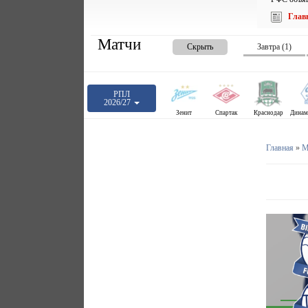
Глав
Матчи
Скрыть
Завтра (1)
РПЛ
2026/27
Зенит
Спартак
Краснодар
Главная
»
М