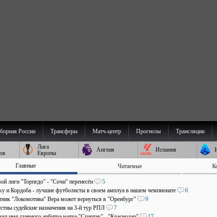
борная России
Трансферы
Матч-центр
Прогнозы
Трансляции
Лига
Англия
Испания
ов
Европы
Главные
Читаемые
К
ой лиги "Торпедо" - "Сочи" перенесён
5
аку и Кордоба - лучшие футболисты в своем амплуа в нашем чемпионате
6
ник "Локомотива" Вера может вернуться в "Оренбург"
9
стны судейские назначения на 3-й тур РПЛ
7
ил имя главного арбитра матча "Спартак" - "Краснодар"
17