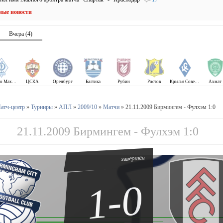
ные новости
Вчера (4)
Динамо Махачкала
ЦСКА
Оренбург
Балтика
Рубин
Ростов
Крылья Советов
Ахмат
атч-центр
»
Турниры
»
АПЛ
»
2009/10
»
Матчи
» 21.11.2009 Бирмингем - Фулхэм 1:0
21.11.2009 Бирмингем - Фулхэм 1:0
завершён
1-0