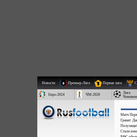
Новости
Премьер-Лига
Первая лига
С
Лига
Евро-2024
ЧМ-2026
Чемпион
Матч Перв
Гранат: Д
Полузащит
Стали изве
РФС объяв