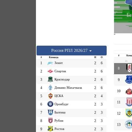
Б
''
Россия
РПЛ
2026/27
#
Кома
#
Команда
И
О
...
1
Зенит
2
6
8
2
Спартак
2
6
3
Краснодар
2
6
9
4
Динамо Махачкала
2
6
10
5
ЦСКА
2
4
11
6
Оренбург
2
3
7
Балтика
2
3
12
8
Рубин
2
3
13
9
Ростов
2
3