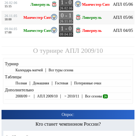
1 - 0
26.02.06
АПЛ 05/06
Ливерпуль
Манчестер Сити
15:15
26.02.06
0 - 1
26.11.05
АПЛ 05/06
Манчестер Сити
Ливерпуль
18:00
26.11.05
1 - 0
09.04.05
АПЛ 04/05
Манчестер Сити
Ливерпуль
17:00
09.04.05
О турнире
АПЛ 2009/10
Турнир
|
Календарь матчей
Все туры сезона
Таблицы
|
|
|
Полная
Домашняя
Гостевая
Потерянные очки
Дополнительно
|
|
|
2008/09 <
АПЛ 2009/10
> 2010/11
Все сезоны
26
Опрос:
Кто станет чемпионом России?