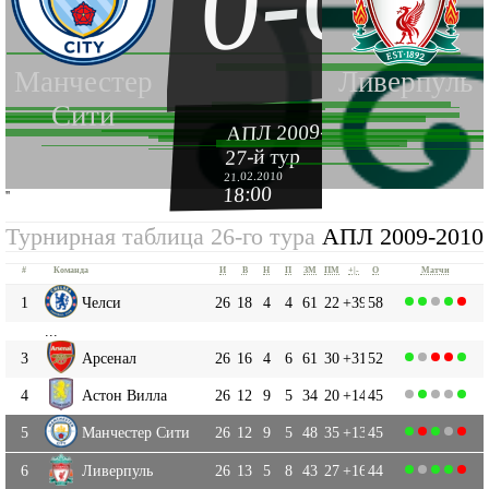
0-0
Манчестер
Ливерпуль
Сити
АПЛ 2009-2010
27-й тур
21.02.2010
18:00
''
Турнирная таблица 26-го тура
АПЛ 2009-2010
#
Команда
И
В
Н
П
ЗМ
ПМ
+|-
О
Матчи
1
Челси
26
18
4
4
61
22
+39
58
...
3
Арсенал
26
16
4
6
61
30
+31
52
4
Астон Вилла
26
12
9
5
34
20
+14
45
5
Манчестер Сити
26
12
9
5
48
35
+13
45
6
Ливерпуль
26
13
5
8
43
27
+16
44