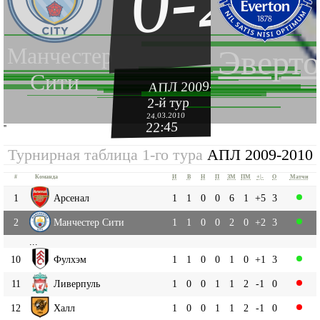
0-2
Манчестер
Эверт
Сити
АПЛ 2009-2010
2-й тур
24.03.2010
22:45
''
Турнирная таблица 1-го тура
АПЛ 2009-2010
#
Команда
И
В
Н
П
ЗМ
ПМ
+|-
О
Матчи
1
Арсенал
1
1
0
0
6
1
+5
3
2
Манчестер Сити
1
1
0
0
2
0
+2
3
...
10
Фулхэм
1
1
0
0
1
0
+1
3
11
Ливерпуль
1
0
0
1
1
2
-1
0
12
Халл
1
0
0
1
1
2
-1
0