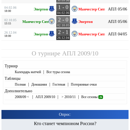
30.09.06
1 - 0
04.02.06
АПЛ 05/06
Эвертон
Манчестер Сити
18:00
04.02.06
2 - 0
02.10.05
АПЛ 05/06
Манчестер Сити
Эвертон
13:15
02.10.05
2 - 1
26.12.04
АПЛ 04/05
Эвертон
Манчестер Сити
18:00
26.12.04
О турнире
АПЛ 2009/10
Турнир
|
Календарь матчей
Все туры сезона
Таблицы
|
|
|
Полная
Домашняя
Гостевая
Потерянные очки
Дополнительно
|
|
|
2008/09 <
АПЛ 2009/10
> 2010/11
Все сезоны
26
Опрос:
Кто станет чемпионом России?