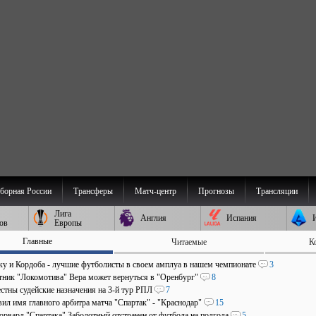
борная России
Трансферы
Матч-центр
Прогнозы
Трансляции
Лига
Англия
Испания
ов
Европы
Главные
Читаемые
К
аку и Кордоба - лучшие футболисты в своем амплуа в нашем чемпионате
3
ник "Локомотива" Вера может вернуться в "Оренбург"
8
стны судейские назначения на 3-й тур РПЛ
7
ил имя главного арбитра матча "Спартак" - "Краснодар"
15
рвард "Спартака" Заболотный отстранен от футбола на полгода
5