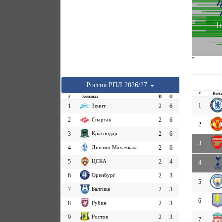
Т
''
Россия
РПЛ
2026/27
#
Кома
#
Команда
И
О
1
1
Зенит
2
6
2
Спартак
2
6
2
3
Краснодар
2
6
3
4
Динамо Махачкала
2
6
5
ЦСКА
2
4
4
6
Оренбург
2
3
5
7
Балтика
2
3
6
8
Рубин
2
3
9
Ростов
2
3
7