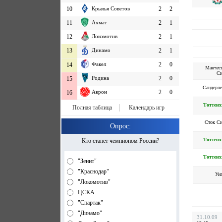
10
Крылья Советов
2
2
11
Ахмат
2
1
12
Локомотив
2
1
13
Динамо
2
1
Факел
2
0
14
Манчес
Си
Родина
2
0
15
Сандерл
Акрон
2
0
16
Тоттенх
Полная таблица
Календарь игр
Сток Си
Опрос:
Тоттенх
Кто станет чемпионом России?
Тоттенх
"Зенит"
"Краснодар"
Уи
"Локомотив"
ЦСКА
"Спартак"
"Динамо"
31.10.09