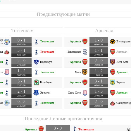
Предшествующие матчи
Тоттенхэм
Арсенал
0 - 1
1 - 0
тер
Тоттенхэм
Арсенал
Вулверхэмп
ти
05.05.10
03.04.10
3 - 1
1 - 1
енд
Тоттенхэм
Бирмингем
Арсенал
03.04.10
27.03.10
2 - 0
2 - 0
эм
Портсмут
Арсенал
Вест Хэм
27.03.10
20.03.10
1 - 2
1 - 2
ти
Тоттенхэм
Халл
Арсенал
20.03.10
13.03.10
3 - 1
3 - 1
эм
Блэкберн
Арсенал
Бернли
13.03.10
06.03.10
2 - 1
1 - 3
эм
Эвертон
Сток Сити
Арсенал
28.02.10
27.02.10
0 - 3
2 - 0
ган
Тоттенхэм
Арсенал
Сандерленд
21.02.10
20.02.10
Последние Личные противостояния
3 - 0
Арсенал
Тоттенхэм
АП