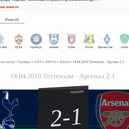
ные новости
Вчера (4)
Динамо Махачкала
ЦСКА
Оренбург
Балтика
Рубин
Ростов
Крылья Советов
Ахмат
атч-центр
»
Турниры
»
АПЛ
»
2009/10
»
Матчи
» 14.04.2010 Тоттенхэм - Арсенал 2:1
14.04.2010 Тоттенхэм - Арсенал 2:1
завершён
2-1