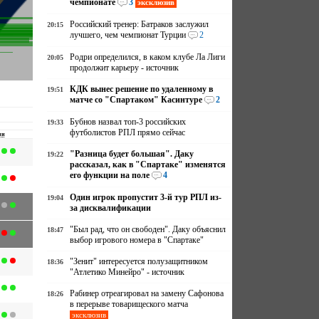
чемпионате
3
эксклюзив
Российский тренер: Батраков заслужил
20:15
лучшего, чем чемпионат Турции
2
Родри определился, в каком клубе Ла Лиги
20:05
продолжит карьеру - источник
КДК вынес решение по удаленному в
19:51
матче со "Спартаком" Касинтуре
2
Бубнов назвал топ-3 российских
19:33
футболистов РПЛ прямо сейчас
чи
"Разница будет большая". Даку
19:22
рассказал, как в "Спартаке" изменятся
его функции на поле
4
Один игрок пропустит 3-й тур РПЛ из-
19:04
за дисквалификации
"Был рад, что он свободен". Даку объяснил
18:47
выбор игрового номера в "Спартаке"
"Зенит" интересуется полузащитником
18:36
"Атлетико Минейро" - источник
Рабинер отреагировал на замену Сафонова
18:26
в перерыве товарищеского матча
эксклюзив