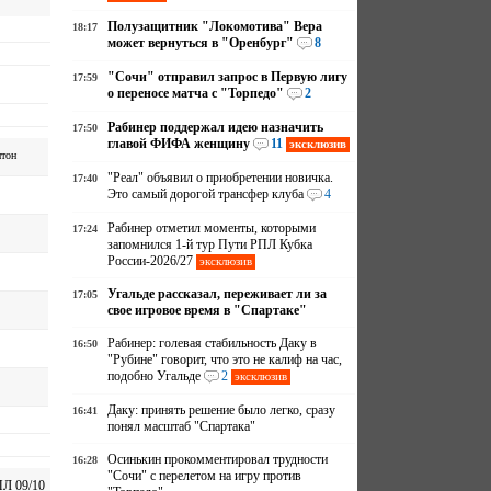
Полузащитник "Локомотива" Вера
18:17
может вернуться в "Оренбург"
8
"Сочи" отправил запрос в Первую лигу
17:59
о переносе матча с "Торпедо"
2
Рабинер поддержал идею назначить
17:50
главой ФИФА женщину
11
эксклюзив
тон
"Реал" объявил о приобретении новичка.
17:40
Это самый дорогой трансфер клуба
4
Рабинер отметил моменты, которыми
17:24
запомнился 1-й тур Пути РПЛ Кубка
России-2026/27
эксклюзив
Угальде рассказал, переживает ли за
17:05
свое игровое время в "Спартаке"
Рабинер: голевая стабильность Даку в
16:50
"Рубине" говорит, что это не калиф на час,
подобно Угальде
2
эксклюзив
Даку: принять решение было легко, сразу
16:41
понял масштаб "Спартака"
Осинькин прокомментировал трудности
16:28
"Сочи" с перелетом на игру против
Л 09/10