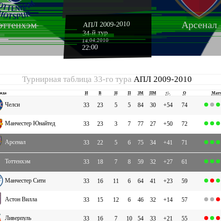
оттенхэм
Арсенал
АПЛ 2009-2010
34-й тур
14.04.2010
22:00
Турнирная таблица 33-го тура
АПЛ 2009-2010
нда
И
В
Н
П
ЗМ
ПМ
+|-
О
Мат
Челси
33
23
5
5
84
30
+54
74
Манчестер Юнайтед
33
23
3
7
77
27
+50
72
Арсенал
33
22
5
6
75
34
+41
71
Тоттенхэм
33
18
7
8
59
32
+27
61
Манчестер Сити
33
16
11
6
64
41
+23
59
Астон Вилла
33
15
12
6
46
32
+14
57
Ливерпуль
33
16
7
10
54
33
+21
55