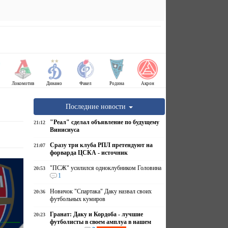
Локомотив
Динамо
Факел
Родина
Акрон
Последние новости
"Реал" сделал объявление по будущему
21:12
Винисиуса
Сразу три клуба РПЛ претендуют на
21:07
форварда ЦСКА - источник
"ПСЖ" усилился одноклубником Головина
20:53
1
Новичок "Спартака" Даку назвал своих
20:36
футбольных кумиров
Гранат: Даку и Кордоба - лучшие
20:23
футболисты в своем амплуа в нашем