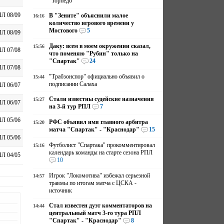
"Торпедо"
Л 08/09
В "Зените" объяснили малое
16:16
количество игрового времени у
Мостового
5
Л 08/09
Даку: всем в моем окружении сказал,
15:56
Л 07/08
что поменяю "Рубин" только на
"Спартак"
24
Л 07/08
"Трабзонспор" официально объявил о
15:44
подписании Салаха
Л 06/07
Стали известны судейские назначения
15:27
Л 06/07
на 3-й тур РПЛ
7
Л 05/06
РФС объявил имя главного арбитра
15:20
матча "Спартак" - "Краснодар"
15
Л 05/06
Футболист "Спартака" прокомментировал
15:16
календарь команды на старте сезона РПЛ
Л 04/05
10
Игрок "Локомотива" избежал серьезной
14:57
травмы по итогам матча с ЦСКА -
источник
Стал известен дуэт комментаторов на
14:44
центральный матч 3-го тура РПЛ
"Спартак" - "Краснодар"
8