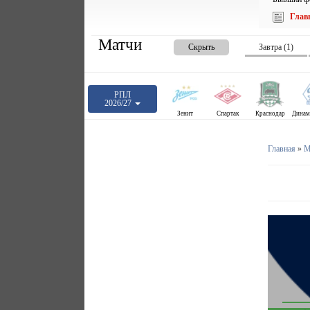
Глав
Матчи
Скрыть
Завтра (1)
РПЛ
2026/27
Зенит
Спартак
Краснодар
Главная
»
М