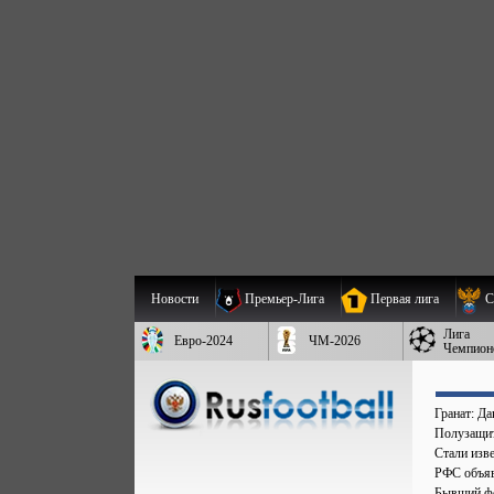
Новости
Премьер-Лига
Первая лига
С
Лига
Евро-2024
ЧМ-2026
Чемпион
Гранат: Д
Полузащит
Стали изве
РФС объяв
Бывший фо