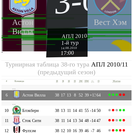
3-0
Астон
Вест Хэм
Вилла
АПЛ 2010-2011
1-й тур
14.08.2010
17:00
''
Турнирная таблица 38-го тура
АПЛ 2010/11
(предыдущий сезон)
#
Команда
И
В
Н
П
ЗМ
ПМ
+|-
О
Матчи
...
6
Астон Вилла
38
17
13
8
52
39
+13
64
...
10
Блэкберн
38
13
11
14
41
55
-14
50
11
Сток Сити
38
11
14
13
34
48
-14
47
12
Фулхэм
38
12
10
16
39
46
-7
46