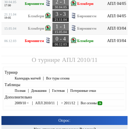
2 - 1
30.04.05
АПЛ 04/05
Бирмингем
Блэкберн
17:00
30.04.05
3 - 3
21.11.04
АПЛ 04/05
Блэкберн
Бирмингем
19:05
21.11.04
1 - 1
АПЛ 03/04
Блэкберн
Бирмингем
15.05.04
15.05.04
0 - 4
АПЛ 03/04
Бирмингем
Блэкберн
06.12.03
06.12.03
О турнире
АПЛ 2010/11
Турнир
|
Календарь матчей
Все туры сезона
Таблицы
|
|
|
Полная
Домашняя
Гостевая
Потерянные очки
Дополнительно
|
|
|
2009/10 <
АПЛ 2010/11
> 2011/12
Все сезоны
26
Опрос: