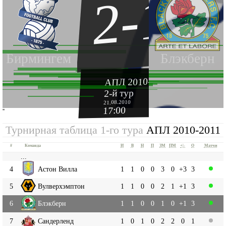
2-1
Бирмингем
Блэкберн
АПЛ 2010-2011
2-й тур
21.08.2010
17:00
''
Турнирная таблица 1-го тура
АПЛ 2010-2011
#
Команда
И
В
Н
П
ЗМ
ПМ
+|-
О
Матчи
...
4
Астон Вилла
1
1
0
0
3
0
+3
3
5
Вулверхэмптон
1
1
0
0
2
1
+1
3
6
Блэкберн
1
1
0
0
1
0
+1
3
7
Сандерленд
1
0
1
0
2
2
0
1