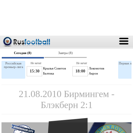
Сегодня (8)
Завтра (8)
Российская
Не начат
Не начат
Первая ли
премьер-лига
Крылья Советов
Локомотив
15:30
18:00
Балтика
Акрон
21.08.2010 Бирмингем -
Блэкберн 2:1