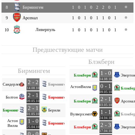
8
Бирмингем
1
0
1
0
2
2
0
1
9
Арсенал
1
0
1
0
1
1
0
1
Ливерпуль
10
1
0
1
0
1
1
0
1
Предшествующие матчи
Блэкберн
Бирмингем
1 - 0
Блэкберн
Эверто
14.08.10
2 - 2
Сандерленд
Бирмингем
0 - 1
Астон
Вилла
Блэкбе
14.08.10
09.05.10
2 - 1
Болтон
Бирмингем
2 - 1
Блэкберн
Арсенал
09.05.10
03.05.10
2 - 1
Бирмингем
Бернли
1 - 1
Вулверхэмптон
Блэкбе
01.05.10
24.04.10
1 - 0
Астон
Бирмингем
2 - 3
Вилла
Блэкберн
Эверто
25.04.10
17.04.10
0 - 0