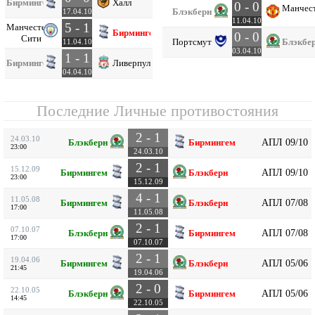
Бирмингем
Халл
0 - 0
Манчес
Блэкберн
17.04.10
11.04.10
5 - 1
Манчестер
Бирмингем
0 - 0
Сити
Портсмут
Блэкбе
11.04.10
03.04.10
1 - 1
Бирмингем
Ливерпуль
04.04.10
Последние Личные противостояния
2 - 1
24.03.10
АПЛ 09/10
Блэкберн
Бирмингем
23:00
24.03.10
2 - 1
15.12.09
АПЛ 09/10
Бирмингем
Блэкберн
23:00
15.12.09
4 - 1
11.05.08
АПЛ 07/08
Бирмингем
Блэкберн
17:00
11.05.08
2 - 1
07.10.07
АПЛ 07/08
Блэкберн
Бирмингем
17:00
07.10.07
2 - 1
19.04.06
АПЛ 05/06
Бирмингем
Блэкберн
21:45
19.04.06
2 - 0
22.10.05
АПЛ 05/06
Блэкберн
Бирмингем
14:45
22.10.05