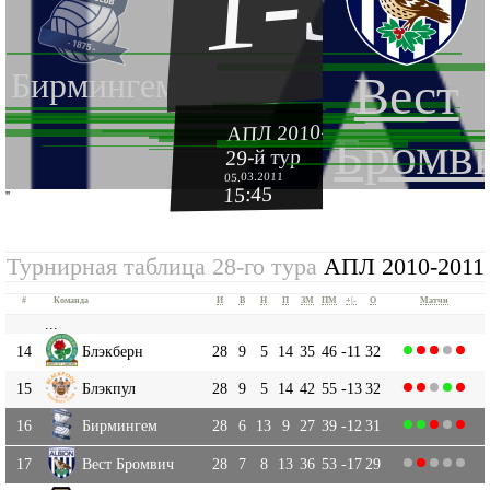
1-3
Бирмингем
Вест
АПЛ 2010-2011
Бромв
29-й тур
05.03.2011
15:45
''
Турнирная таблица 28-го тура
АПЛ 2010-2011
#
Команда
И
В
Н
П
ЗМ
ПМ
+|-
О
Матчи
...
14
Блэкберн
28
9
5
14
35
46
-11
32
15
Блэкпул
28
9
5
14
42
55
-13
32
16
Бирмингем
28
6
13
9
27
39
-12
31
17
Вест Бромвич
28
7
8
13
36
53
-17
29