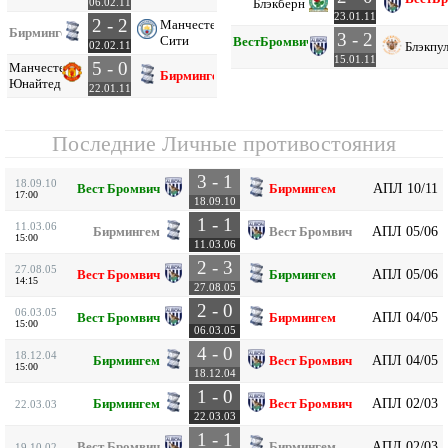
Блэкберн
06.02.11
23.01.11
2 - 2
Манчестер
Бирмингем
3 - 2
Сити
Вест
Бромвич
Блэкпу
02.02.11
15.01.11
5 - 0
Манчестер
Бирмингем
Юнайтед
22.01.11
Последние Личные противостояния
3 - 1
18.09.10
АПЛ 10/11
Вест Бромвич
Бирмингем
17:00
18.09.10
1 - 1
11.03.06
АПЛ 05/06
Бирмингем
Вест Бромвич
15:00
11.03.06
2 - 3
27.08.05
АПЛ 05/06
Вест Бромвич
Бирмингем
14:15
27.08.05
2 - 0
06.03.05
АПЛ 04/05
Вест Бромвич
Бирмингем
15:00
06.03.05
4 - 0
18.12.04
АПЛ 04/05
Бирмингем
Вест Бромвич
15:00
18.12.04
1 - 0
АПЛ 02/03
Бирмингем
Вест Бромвич
22.03.03
22.03.03
1 - 1
АПЛ 02/03
Вест Бромвич
Бирмингем
19.10.02