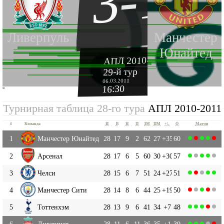
3-1
Ливерпуль
Манчестер
Юнайтед
АПЛ 2010-2011
29-й тур
06.03.2011
16:30
''
Турнирная таблица 28-го тура
АПЛ 2010-2011
#
Команда
И
В
Н
П
ЗМ
ПМ
+|-
О
Матчи
1
Манчестер Юнайтед
28
17
9
2
62
27
+35
60
2
Арсенал
28
17
6
5
60
30
+30
57
3
Челси
28
15
6
7
51
24
+27
51
4
Манчестер Сити
28
14
8
6
44
25
+19
50
5
Тоттенхэм
28
13
9
6
41
34
+7
48
6
Ливерпуль
28
11
6
11
36
35
+1
39