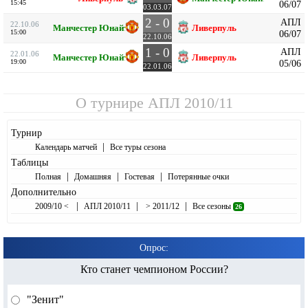
15:45
06/07
03.03.07
2 - 0
АПЛ
22.10.06
Манчестер Юнайтед
Ливерпуль
15:00
06/07
22.10.06
1 - 0
АПЛ
22.01.06
Манчестер Юнайтед
Ливерпуль
19:00
05/06
22.01.06
О турнире
АПЛ 2010/11
Турнир
|
Календарь матчей
Все туры сезона
Таблицы
|
|
|
Полная
Домашняя
Гостевая
Потерянные очки
Дополнительно
|
|
|
2009/10 <
АПЛ 2010/11
> 2011/12
Все сезоны
26
Опрос:
Кто станет чемпионом России?
"Зенит"