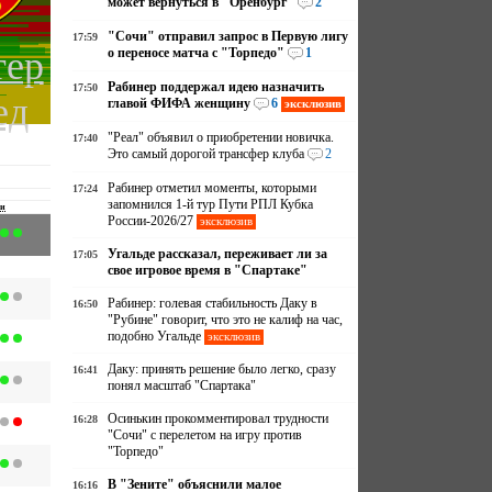
может вернуться в "Оренбург"
2
"Сочи" отправил запрос в Первую лигу
17:59
тер
о переносе матча с "Торпедо"
1
Рабинер поддержал идею назначить
17:50
ед
главой ФИФА женщину
6
эксклюзив
"Реал" объявил о приобретении новичка.
17:40
Это самый дорогой трансфер клуба
2
Рабинер отметил моменты, которыми
17:24
запомнился 1-й тур Пути РПЛ Кубка
чи
России-2026/27
эксклюзив
Угальде рассказал, переживает ли за
17:05
свое игровое время в "Спартаке"
Рабинер: голевая стабильность Даку в
16:50
"Рубине" говорит, что это не калиф на час,
подобно Угальде
эксклюзив
Даку: принять решение было легко, сразу
16:41
понял масштаб "Спартака"
Осинькин прокомментировал трудности
16:28
"Сочи" с перелетом на игру против
"Торпедо"
В "Зените" объяснили малое
16:16