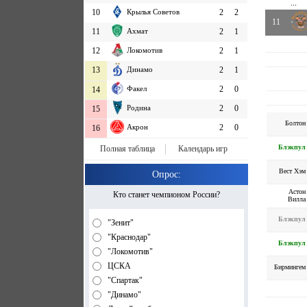
...
10
Крылья Советов
2
2
11
11
Ахмат
2
1
12
Локомотив
2
1
13
Динамо
2
1
Факел
2
0
14
Родина
2
0
15
Болтон
Акрон
2
0
16
Блэкпул
Полная таблица
Календарь игр
Вест Хэм
Опрос:
Астон
Кто станет чемпионом России?
Вилла
Блэкпул
"Зенит"
"Краснодар"
Блэкпул
"Локомотив"
ЦСКА
Бирмингем
"Спартак"
"Динамо"