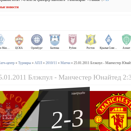
ные новости
Динамо Махачкала
ЦСКА
Оренбург
Балтика
Рубин
Ростов
Крылья Советов
Ахмат
атч-центр
»
Турниры
»
АПЛ
»
2010/11
»
Матчи
» 25.01.2011 Блэкпул - Манчестер Юнайт
5.01.2011 Блэкпул - Манчестер Юнайтед 2:
завершён
2-3