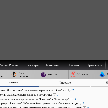
борная России
Трансферы
Матч-центр
Прогнозы
Трансляции
Лига
Англия
Испания
ов
Европы
Главные
Читаемые
К
ник "Локомотива" Вера может вернуться в "Оренбург"
2
стны судейские назначения на 3-й тур РПЛ
6
ил имя главного арбитра матча "Спартак" - "Краснодар"
14
рвард "Спартака" Заболотный отстранен от футбола на полгода
4
ракова хотят 7-8 млн за трансфер хавбека в "Галатасарай" - Fanatik
15