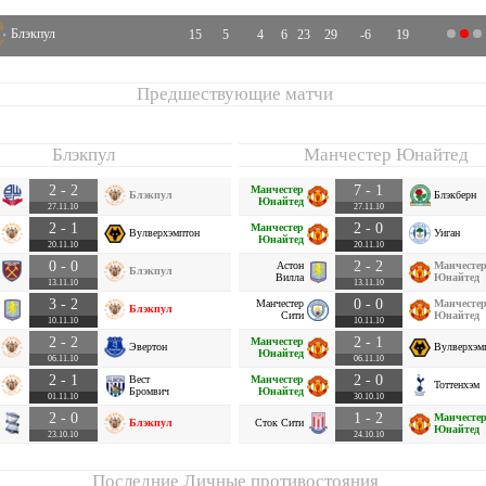
Блэкпул
15
5
4
6
23
29
-6
19
Предшествующие матчи
Блэкпул
Манчестер Юнайтед
2 - 2
7 - 1
Манчестер
Блэкпул
Блэкберн
Юнайтед
27.11.10
27.11.10
2 - 1
2 - 0
Манчестер
Вулверхэмптон
Уиган
Юнайтед
20.11.10
20.11.10
0 - 0
2 - 2
Астон
Манчесте
Блэкпул
Вилла
Юнайтед
13.11.10
13.11.10
3 - 2
0 - 0
Манчестер
Манчесте
Блэкпул
Сити
Юнайтед
10.11.10
10.11.10
2 - 2
2 - 1
Манчестер
Эвертон
Вулверхэм
Юнайтед
06.11.10
06.11.10
2 - 1
2 - 0
Вест
Манчестер
Тоттенхэм
Бромвич
Юнайтед
01.11.10
30.10.10
2 - 0
1 - 2
Манчесте
Блэкпул
Сток Сити
Юнайтед
23.10.10
24.10.10
Последние Личные противостояния