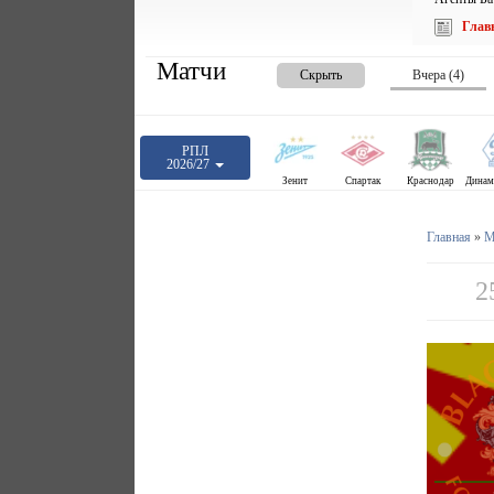
Глав
Матчи
Скрыть
Вчера (4)
РПЛ
2026/27
Зенит
Спартак
Краснодар
Главная
»
М
2