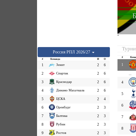
Б
''
Турни
Россия
РПЛ
2026/27
#
Кома
#
Команда
И
О
1
1
Зенит
2
6
2
Спартак
2
6
...
3
Краснодар
2
6
4
4
Динамо Махачкала
2
6
5
5
ЦСКА
2
4
6
6
Оренбург
2
3
7
Балтика
2
3
7
8
Рубин
2
3
8
9
Ростов
2
3