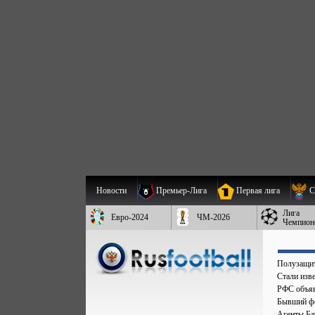
Новости
Премьер-Лига
Первая лига
С
Лига
Евро-2024
ЧМ-2026
Чемпион
Полузащит
Стали изве
РФС объяв
Бывший фо
Агенты Бат