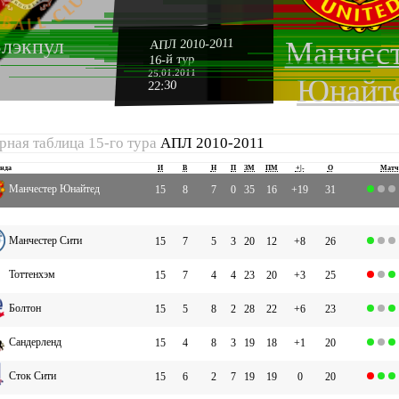
лэкпул
АПЛ 2010-2011
Манчес
16-й тур
25.01.2011
Юнайт
22:30
рная таблица 15-го тура
АПЛ 2010-2011
нда
И
В
Н
П
ЗМ
ПМ
+|-
О
Мат
Манчестер Юнайтед
15
8
7
0
35
16
+19
31
Манчестер Сити
15
7
5
3
20
12
+8
26
Тоттенхэм
15
7
4
4
23
20
+3
25
Болтон
15
5
8
2
28
22
+6
23
Сандерленд
15
4
8
3
19
18
+1
20
Сток Сити
15
6
2
7
19
19
0
20