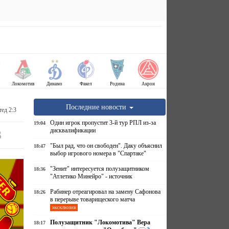
Локомотив
Динамо
Факел
Родина
Акрон
Последние новости
ед 2:3
Один игрок пропустит 3-й тур РПЛ из-за
19:04
дисквалификации
3
"Был рад, что он свободен". Даку объяснил
18:47
выбор игрового номера в "Спартаке"
"Зенит" интересуется полузащитником
18:36
"Атлетико Минейро" - источник
Рабинер отреагировал на замену Сафонова
18:26
в перерыве товарищеского матча
эксклюзив
Полузащитник "Локомотива" Вера
18:17