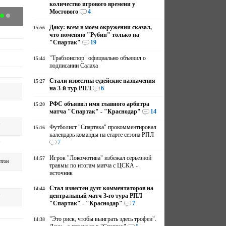
количество игрового времени у
Мостового
4
Даку: всем в моем окружении сказал,
15:56
что поменяю "Рубин" только на
"Спартак"
19
"Трабзонспор" официально объявил о
15:44
подписании Салаха
Стали известны судейские назначения
15:27
на 3-й тур РПЛ
6
РФС объявил имя главного арбитра
15:20
матча "Спартак" - "Краснодар"
14
р
Футболист "Спартака" прокомментировал
15:16
календарь команды на старте сезона РПЛ
р
7
Игрок "Локомотива" избежал серьезной
14:57
птон
травмы по итогам матча с ЦСКА -
источник
Стал известен дуэт комментаторов на
14:44
р
центральный матч 3-го тура РПЛ
"Спартак" - "Краснодар"
7
"Это риск, чтобы выиграть здесь трофеи".
14:38