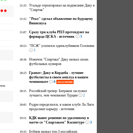
Угальде отреагировал на подписание Даку в
21:33
"Спартак"
"Реал" сделал объявление по будущему
21:12
Винисиуса
Сразу три клуба РПЛ претендуют на
21:07
форварда ЦСКА - источник
3
"ПСЖ" усилился одноклубником Головина
20:53
1
Новичок "Спартака" Даку назвал своих
20:36
р
футбольных кумиров
Гранат: Даку и Кордоба - лучшие
20:23
р
футболисты в своем амплуа в нашем
чемпионате
6
эксклюзив
птон
Российский тренер: Батраков заслужил
20:15
р
лучшего, чем чемпионат Турции
2
Родри определился, в каком клубе Ла Лиги
20:05
продолжит карьеру - источник
КДК вынес решение по удаленному в
19:51
матче со "Спартаком" Касинтуре
3
Бубнов назвал топ-3 российских
19:33