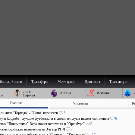
борная России
Трансферы
Матч-центр
Прогнозы
Трансляции
Лига
Англия
Испания
ов
Европы
Главные
Читаемые
К
ой лиги "Торпедо" - "Сочи" перенесён
5
аку и Кордоба - лучшие футболисты в своем амплуа в нашем чемпионате
6
ник "Локомотива" Вера может вернуться в "Оренбург"
9
стны судейские назначения на 3-й тур РПЛ
7
ил имя главного арбитра матча "Спартак" - "Краснодар"
17