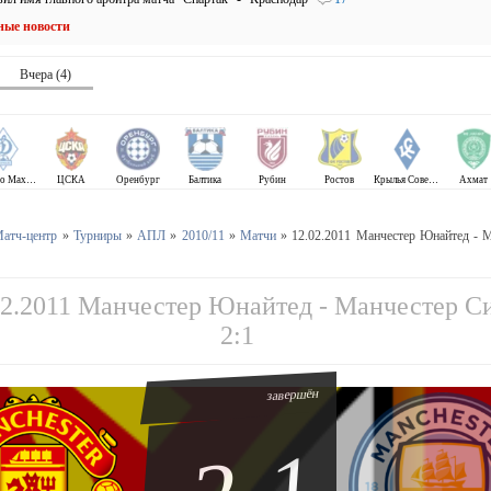
ные новости
Вчера (4)
Динамо Махачкала
ЦСКА
Оренбург
Балтика
Рубин
Ростов
Крылья Советов
Ахмат
атч-центр
»
Турниры
»
АПЛ
»
2010/11
»
Матчи
» 12.02.2011 Манчестер Юнайтед - 
02.2011 Манчестер Юнайтед - Манчестер С
2:1
завершён