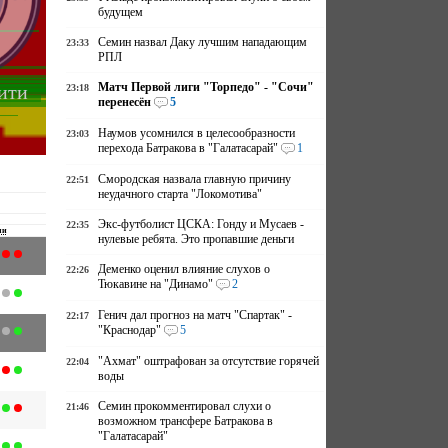
будущем
Семин назвал Даку лучшим нападающим
23:33
РПЛ
Матч Первой лиги "Торпедо" - "Сочи"
ити
23:18
перенесён
5
Наумов усомнился в целесообразности
23:03
перехода Батракова в "Галатасарай"
1
Смородская назвала главную причину
22:51
неудачного старта "Локомотива"
Экс-футболист ЦСКА: Гонду и Мусаев -
22:35
чи
нулевые ребята. Это пропавшие деньги
Деменко оценил влияние слухов о
22:26
Тюкавине на "Динамо"
2
Генич дал прогноз на матч "Спартак" -
22:17
"Краснодар"
5
"Ахмат" оштрафован за отсутствие горячей
22:04
воды
Семин прокомментировал слухи о
21:46
возможном трансфере Батракова в
"Галатасарай"