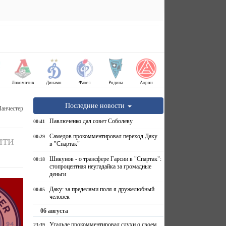
Локомотив
Динамо
Факел
Родина
Акрон
Последние новости
Манчестер
Павлюченко дал совет Соболеву
00:41
Самедов прокомментировал переход Даку
00:29
ити
в "Спартак"
Шикунов - о трансфере Гарсии в "Спартак":
00:18
стопроцентная неугадайка за громадные
деньги
Даку: за пределами поля я дружелюбный
00:05
человек
06 августа
Угальде прокомментировал слухи о своем
23:39