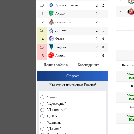
10
Крылья Советов
2
2
7
11
Ахмат
2
1
12
Локомотив
2
1
13
Динамо
2
1
Факел
2
0
14
Родина
2
0
15
Акрон
2
0
16
Полная таблица
Календарь игр
Вулверхэ
Манч
Опрос:
Юн
Кто станет чемпионом России?
Бл
Манч
"Зенит"
Юн
"Краснодар"
Тот
"Локомотив"
ЦСКА
Манч
Юн
"Спартак"
"Динамо"