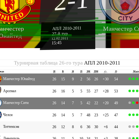
2-1
анчестер
Манчестер С
АПЛ 2010-2011
27-й тур
Юнайтед
12.02.2011
15:45
Турнирная таблица 26-го тура
АПЛ 2010-2011
нда
И
В
Н
П
ЗМ
ПМ
+|-
О
Мат
Манчестер Юнайтед
26
15
9
2
56
26
+30
54
Арсенал
26
16
5
5
55
27
+28
53
Манчестер Сити
26
14
7
5
42
22
+20
49
Челси
26
14
5
7
48
23
+25
47
Тоттенхэм
26
12
8
6
36
30
+6
44
Ливерпуль
26
11
5
10
34
31
+3
38