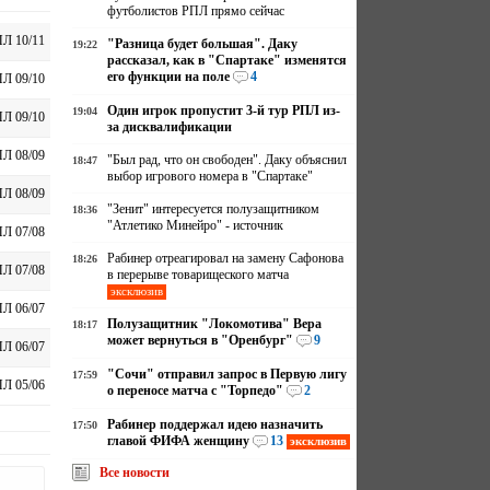
футболистов РПЛ прямо сейчас
Л 10/11
"Разница будет большая". Даку
19:22
рассказал, как в "Спартаке" изменятся
его функции на поле
4
Л 09/10
Один игрок пропустит 3-й тур РПЛ из-
19:04
Л 09/10
за дисквалификации
Л 08/09
"Был рад, что он свободен". Даку объяснил
18:47
выбор игрового номера в "Спартаке"
Л 08/09
"Зенит" интересуется полузащитником
18:36
"Атлетико Минейро" - источник
Л 07/08
Рабинер отреагировал на замену Сафонова
18:26
Л 07/08
в перерыве товарищеского матча
эксклюзив
Л 06/07
Полузащитник "Локомотива" Вера
18:17
может вернуться в "Оренбург"
9
Л 06/07
"Сочи" отправил запрос в Первую лигу
17:59
Л 05/06
о переносе матча с "Торпедо"
2
Рабинер поддержал идею назначить
17:50
главой ФИФА женщину
13
эксклюзив
Все новости