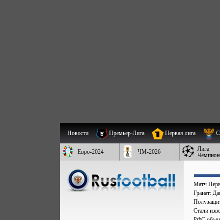
Новости
Премьер-Лига
Первая лига
С
Лига
Евро-2024
ЧМ-2026
Чемпион
Матч Перв
Гранат: Д
Полузащит
Стали изве
РФС объяв