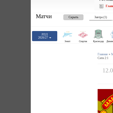
Глав
Матчи
Скрыть
Завтра (1)
РПЛ
2026/27
Зенит
Спартак
Краснодар
Главная
»
М
Сити 2:1
12.