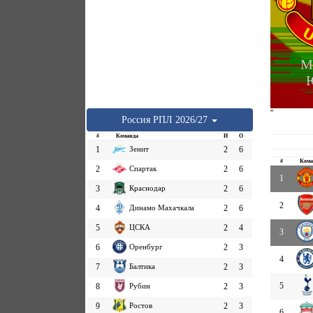
М
''
Россия
РПЛ
2026/27
#
Команда
И
О
1
Зенит
2
6
#
Кома
2
Спартак
2
6
1
3
Краснодар
2
6
2
4
Динамо Махачкала
2
6
5
ЦСКА
2
4
3
6
Оренбург
2
3
4
7
Балтика
2
3
5
8
Рубин
2
3
9
Ростов
2
3
6