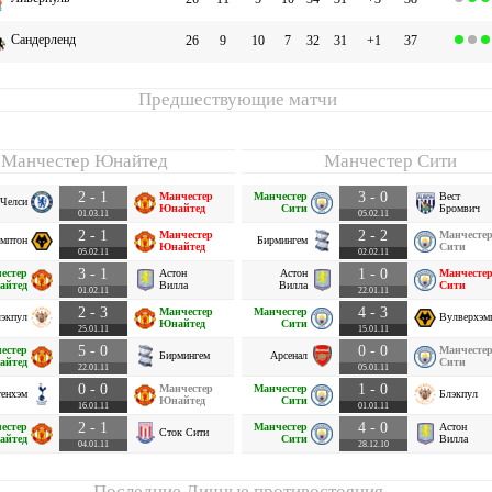
Сандерленд
26
9
10
7
32
31
+1
37
Предшествующие матчи
Манчестер Юнайтед
Манчестер Сити
2 - 1
3 - 0
Манчестер
Манчестер
Вест
Челси
Юнайтед
Сити
Бромвич
01.03.11
05.02.11
2 - 1
2 - 2
Манчестер
Манчесте
мптон
Бирмингем
Юнайтед
Сити
05.02.11
02.02.11
3 - 1
1 - 0
естер
Астон
Астон
Манчесте
айтед
Вилла
Вилла
Сити
01.02.11
22.01.11
2 - 3
4 - 3
Манчестер
Манчестер
экпул
Вулверхэм
Юнайтед
Сити
25.01.11
15.01.11
5 - 0
0 - 0
естер
Манчесте
Бирмингем
Арсенал
айтед
Сити
22.01.11
05.01.11
0 - 0
1 - 0
Манчестер
Манчестер
тенхэм
Блэкпул
Юнайтед
Сити
16.01.11
01.01.11
2 - 1
4 - 0
естер
Манчестер
Астон
Сток Сити
айтед
Сити
Вилла
04.01.11
28.12.10
Последние Личные противостояния