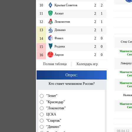
10
Крылья Советов
2
2
11
Ахмат
2
1
12
Локомотив
2
1
13
Динамо
2
1
Факел
2
0
14
Сток Си
Родина
2
0
15
Манчест
Си
Акрон
2
0
16
Ливерпу
Полная таблица
Календарь игр
Манчест
Опрос:
Си
Манчест
Кто станет чемпионом России?
Си
Ньюка
"Зенит"
"Краснодар"
Манчест
Си
"Локомотив"
ЦСКА
"Спартак"
"Динамо"
08.04.12