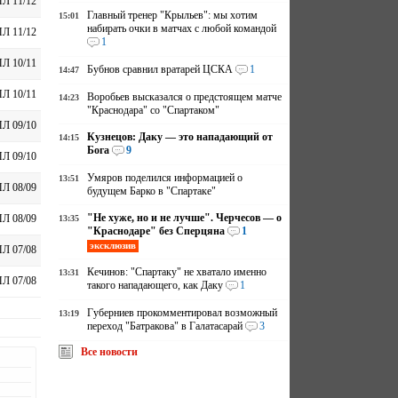
Л 11/12
Главный тренер "Крыльев": мы хотим
15:01
набирать очки в матчах с любой командой
Л 11/12
1
Л 10/11
Бубнов сравнил вратарей ЦСКА
1
14:47
Л 10/11
Воробьев высказался о предстоящем матче
14:23
"Краснодара" со "Спартаком"
Л 09/10
Кузнецов: Даку — это нападающий от
14:15
Бога
9
Л 09/10
Умяров поделился информацией о
13:51
Л 08/09
будущем Барко в "Спартаке"
"Не хуже, но и не лучше". Черчесов — о
Л 08/09
13:35
"Краснодаре" без Сперцяна
1
эксклюзив
Л 07/08
Кечинов: "Спартаку" не хватало именно
13:31
Л 07/08
такого нападающего, как Даку
1
Губерниев прокомментировал возможный
13:19
переход "Батракова" в Галатасарай
3
Все новости