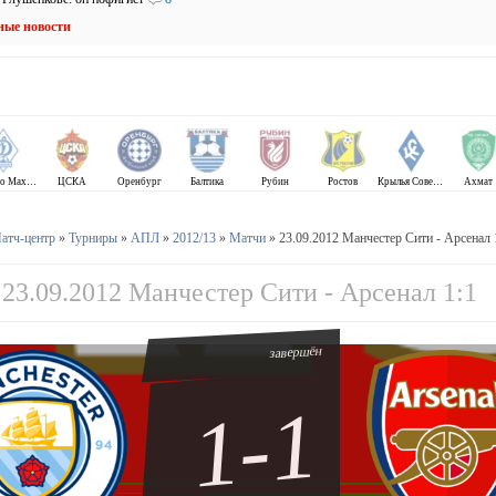
ные новости
Динамо Махачкала
ЦСКА
Оренбург
Балтика
Рубин
Ростов
Крылья Советов
Ахмат
атч-центр
»
Турниры
»
АПЛ
»
2012/13
»
Матчи
» 23.09.2012 Манчестер Сити - Арсенал 
23.09.2012 Манчестер Сити - Арсенал 1:1
завершён
1-1