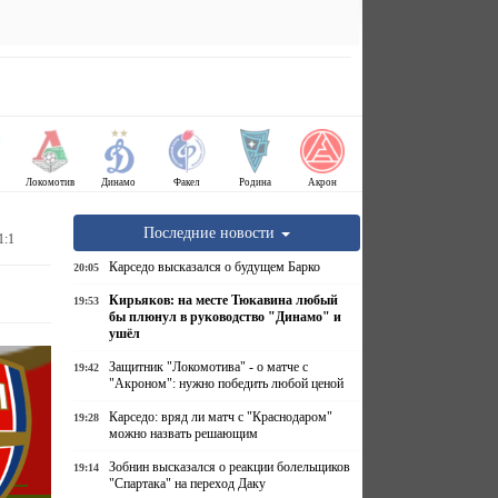
Локомотив
Динамо
Факел
Родина
Акрон
Последние новости
1:1
Карседо высказался о будущем Барко
20:05
Кирьяков: на месте Тюкавина любый
19:53
бы плюнул в руководство "Динамо" и
ушёл
Защитник "Локомотива" - о матче с
19:42
"Акроном": нужно победить любой ценой
Карседо: вряд ли матч с "Краснодаром"
19:28
можно назвать решающим
Зобнин высказался о реакции болельщиков
19:14
"Спартака" на переход Даку