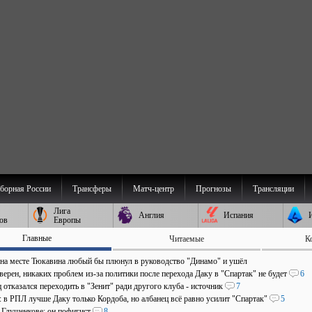
борная России
Трансферы
Матч-центр
Прогнозы
Трансляции
Лига
Англия
Испания
ов
Европы
Главные
Читаемые
К
 на месте Тюкавина любый бы плюнул в руководство "Динамо" и ушёл
верен, никаких проблем из-за политики после перехода Даку в "Спартак" не будет
6
отказался переходить в "Зенит" ради другого клуба - источник
7
: в РПЛ лучше Даку только Кордоба, но албанец всё равно усилит "Спартак"
5
о Глушенкове: он пофигист
8