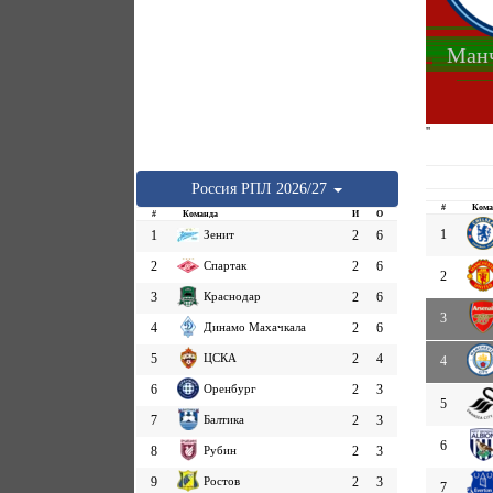
Манч
''
Россия
РПЛ
2026/27
#
Кома
#
Команда
И
О
1
1
Зенит
2
6
2
Спартак
2
6
2
3
Краснодар
2
6
3
4
Динамо Махачкала
2
6
5
ЦСКА
2
4
4
6
Оренбург
2
3
5
7
Балтика
2
3
6
8
Рубин
2
3
9
Ростов
2
3
7