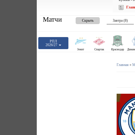
Глав
Матчи
Скрыть
Завтра (8)
РПЛ
2026/27
Зенит
Спартак
Краснодар
Главная
»
М