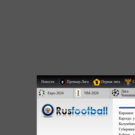
Новости
Премьер-Лига
Первая лига
С
Лига
Евро-2024
ЧМ-2026
Чемпион
Кирьяков:
Карседо: у
Колумбиец 
Губерниев
Бубнов - 