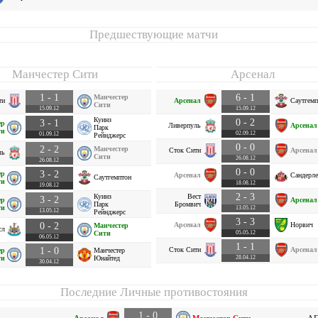
Предшествующие матчи
Манчестер Сити
Арсенал
1 - 1
6 - 1
Манчестер
ти
Арсенал
Саутгемп
Сити
15.09.12
15.09.12
Куинз
0 - 2
3 - 1
ер
Ливерпуль
Арсенал
Парк
ти
02.09.12
01.09.12
Рейнджерс
0 - 0
2 - 2
Манчестер
Сток Сити
Арсенал
ль
Сити
26.08.12
26.08.12
0 - 0
3 - 2
ер
Арсенал
Сандерле
Саутгемптон
ти
18.08.12
19.08.12
2 - 3
Куинз
Вест
3 - 2
ер
Арсенал
Парк
Бромвич
ти
13.05.12
13.05.12
Рейнджерс
3 - 3
0 - 2
Арсенал
Норвич
Манчестер
сл
Сити
05.05.12
06.05.12
1 - 1
1 - 0
Сток Сити
Арсенал
ер
Манчестер
ти
Юнайтед
28.04.12
30.04.12
Последние Личные противостояния
1 - 0