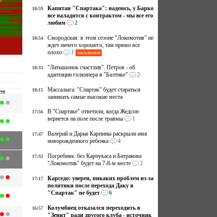
Капитан "Спартака": надеюсь, у Барко
18:59
все наладится с контрактом - мы все его
любим
2
Смородская: в этом сезоне "Локомотив" не
18:54
ждет ничего хорошего, там прямо все
плохо
1
эксклюзив
"Латышонок счастлив". Петров - об
18:33
адаптации голкипера в "Балтике"
2
Массалыга: "Спартак" будет стараться
18:15
тчи
занимать самые высокие места
В "Спартаке" ответили, когда Жедсон
17:56
вернется на поле после травмы
1
Валерий и Дарья Карпины раскрыли имя
17:47
новорожденного ребенка
4
Погребняк: без Карпукаса и Батракова
17:32
"Локомотив" будет на 7-8-м месте
2
Карседо: уверен, никаких проблем из-за
17:17
политики после перехода Даку в
"Спартак" не будет
6
Колумбиец отказался переходить в
16:57
"Зенит" ради другого клуба - источник