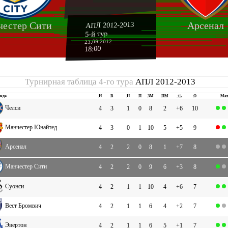
естер Сити
Арсенал
АПЛ 2012-2013
5-й тур
23.09.2012
18:00
Турнирная таблица 4-го тура
АПЛ 2012-2013
нда
И
В
Н
П
ЗМ
ПМ
+|-
О
Ма
Челси
4
3
1
0
8
2
+6
10
Манчестер Юнайтед
4
3
0
1
10
5
+5
9
Арсенал
4
2
2
0
8
1
+7
8
Манчестер Сити
4
2
2
0
9
6
+3
8
Суонси
4
2
1
1
10
4
+6
7
Вест Бромвич
4
2
1
1
6
4
+2
7
Эвертон
4
2
1
1
6
5
+1
7