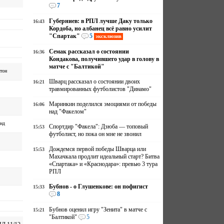
7
Губерниев: в РПЛ лучше Даку только
16:43
Кордоба, но албанец всё равно усилит
"Спартак"
5
эксклюзив
Семак рассказал о состоянии
16:36
Кондакова, получившего удар в голову в
матче с "Балтикой"
тон
Шварц рассказал о состоянии двоих
16:21
травмированных футболистов "Динамо"
Маринкин поделился эмоциями от победы
16:06
над "Факелом"
нд
Спортдир "Факела": Дзюба — топовый
15:53
футболист, но пока он мне не звонил
Дождемся первой победы Шварца или
15:53
Махачкала продлит идеальный старт? Битва
«Спартака» и «Краснодара»: превью 3 тура
РПЛ
Бубнов - о Глушенкове: он пофигист
15:33
8
Бубнов оценил игру "Зенита" в матче с
15:21
"Балтикой"
5