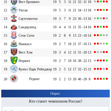
11
Вест Бромвич
19
5
3
11
21
32
-11
18
12
Уиган
19
5
3
11
21
34
-13
18
13
Саутгемптон
19
3
7
9
23
36
-13
16
14
Сандерленд
19
4
4
11
21
35
-14
16
15
Сток Сити
19
2
8
9
13
23
-10
14
16
Ньюкасл
19
2
7
10
21
37
-16
13
17
Вест Хэм
19
3
4
12
11
31
-20
13
18
Норвич
19
2
7
10
16
38
-22
13
19
Куинз Парк Рейнджерс
19
2
5
12
17
32
-15
11
Рединг
20
19
2
2
15
20
40
-20
8
Опрос:
Кто станет чемпионом России?