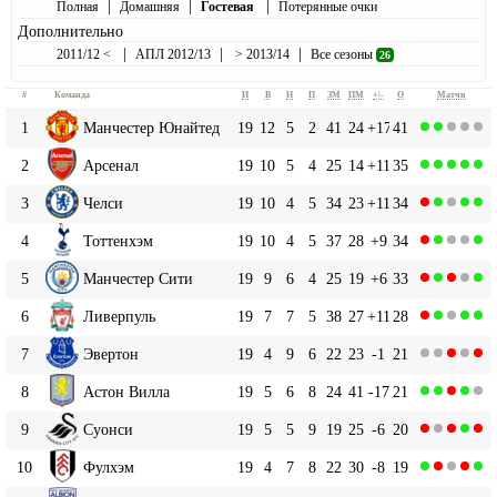
|
|
|
Полная
Домашняя
Гостевая
Потерянные очки
Дополнительно
|
|
|
2011/12 <
АПЛ 2012/13
> 2013/14
Все сезоны
26
#
Команда
И
В
Н
П
ЗМ
ПМ
+|-
О
Матчи
1
Манчестер Юнайтед
19
12
5
2
41
24
+17
41
2
Арсенал
19
10
5
4
25
14
+11
35
3
Челси
19
10
4
5
34
23
+11
34
4
Тоттенхэм
19
10
4
5
37
28
+9
34
5
Манчестер Сити
19
9
6
4
25
19
+6
33
6
Ливерпуль
19
7
7
5
38
27
+11
28
7
Эвертон
19
4
9
6
22
23
-1
21
8
Астон Вилла
19
5
6
8
24
41
-17
21
9
Суонси
19
5
5
9
19
25
-6
20
10
Фулхэм
19
4
7
8
22
30
-8
19