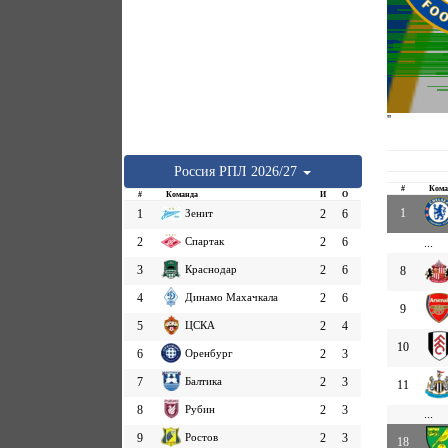
''
Россия
РПЛ
2026/27
#
Кома
#
Команда
И
О
1
1
Зенит
2
6
2
Спартак
2
6
...
3
Краснодар
2
6
8
4
Динамо Махачкала
2
6
9
5
ЦСКА
2
4
10
6
Оренбург
2
3
7
Балтика
2
3
11
8
Рубин
2
3
...
9
Ростов
2
3
18