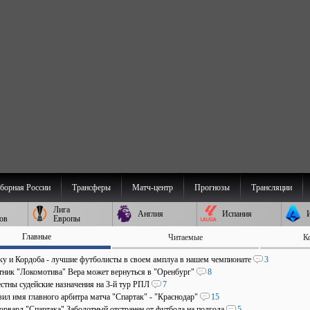
борная России
Трансферы
Матч-центр
Прогнозы
Трансляции
Лига
Англия
Испания
ов
Европы
Главные
Читаемые
К
аку и Кордоба - лучшие футболисты в своем амплуа в нашем чемпионате
3
ник "Локомотива" Вера может вернуться в "Оренбург"
8
стны судейские назначения на 3-й тур РПЛ
7
ил имя главного арбитра матча "Спартак" - "Краснодар"
15
рвард "Спартака" Заболотный отстранен от футбола на полгода
5