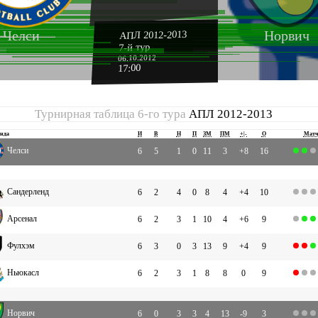
Челси
Норвич
АПЛ 2012-2013
7-й тур
06.10.2012
17:00
Турнирная таблица 6-го тура
АПЛ 2012-2013
нда
И
В
Н
П
ЗМ
ПМ
+|-
О
Мат
Челси
6
5
1
0
11
3
+8
16
Сандерленд
6
2
4
0
8
4
+4
10
Арсенал
6
2
3
1
10
4
+6
9
Фулхэм
6
3
0
3
13
9
+4
9
Ньюкасл
6
2
3
1
8
8
0
9
Норвич
6
0
3
3
4
13
-9
3