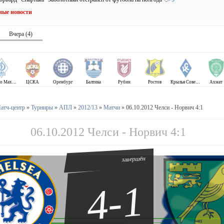
ные новости
Вчера (4)
Динамо Махачкала
ЦСКА
Оренбург
Балтика
Рубин
Ростов
Крылья Советов
Ахмат
атч-центр
»
Турниры
»
АПЛ
»
2012/13
»
Матчи
» 06.10.2012 Челси - Норвич 4:1
06.10.2012 Челси - Норвич 4:1
завершён
4-1