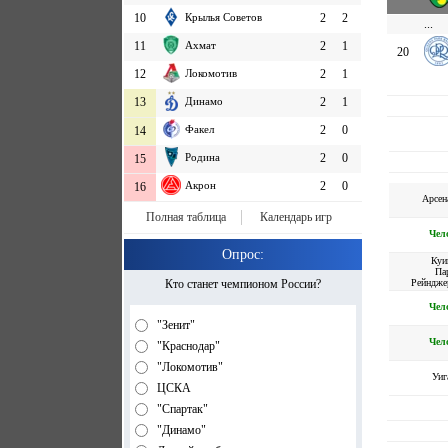
10
Крылья Советов
2
2
...
11
Ахмат
2
1
20
12
Локомотив
2
1
13
Динамо
2
1
Факел
2
0
14
Родина
2
0
15
Акрон
2
0
16
Арсен
Полная таблица
Календарь игр
Чел
Опрос:
Куи
Па
Рейндже
Кто станет чемпионом России?
Чел
"Зенит"
Чел
"Краснодар"
"Локомотив"
Уиг
ЦСКА
"Спартак"
"Динамо"