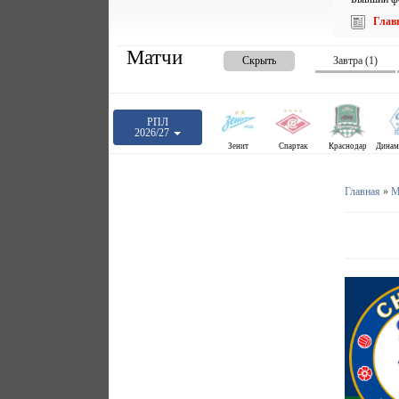
Глав
Матчи
Скрыть
Завтра (1)
РПЛ
2026/27
Зенит
Спартак
Краснодар
Главная
»
М