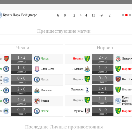
Куинз Парк Рейнджерс
6
0
2
4
4
13
-9
2
Предшествующие матчи
Челси
Норвич
1 - 2
2 - 5
ал
Челси
Норвич
Ливерп
29.09.12
29.09.12
1 - 0
1 - 0
си
Сток Сити
Ньюкасл
Норви
22.09.12
23.09.12
нз
0 - 0
0 - 0
Норвич
Вест Хэ
Челси
рк
15.09.12
15.09.12
рс
1 - 1
2 - 0
Тоттенхэм
Норви
си
Ньюкасл
01.09.12
25.08.12
Куинз
1 - 1
4 - 2
Норвич
си
Рединг
Парк
25.08.12
Рейндж
22.08.12
0 - 2
5 - 0
ан
Челси
Фулхэм
Норви
19.08.12
18.08.12
Последние Личные противостояния