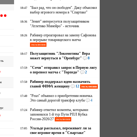
"Был рад, что он свободен". Даку объяснил
18:47
выбор игрового номера в "Спартаке"
"Зенит" интересуется полузащитником
18:36
"Атлетико Минейро" - источник
Рабинер отреагировал на замену Сафонова
18:26
в перерыве товарищеского матча
эксклюзив
Полузащитник "Локомотива" Вера
18:17
может вернуться в "Оренбург"
8
уль
"Сочи" отправил запрос в Первую лигу
17:59
ч
о переносе матча с "Торпедо"
2
Рабинер поддержал идею назначить
17:50
м
главой ФИФА женщину
12
эксклюзив
ч
"Реал" объявил о приобретении новичка.
17:40
Это самый дорогой трансфер клуба
4
ерс
Рабинер отметил моменты, которыми
17:24
запомнился 1-й тур Пути РПЛ Кубка
ч
России-2026/27
эксклюзив
Угальде рассказал, переживает ли за
17:05
свое игровое время в "Спартаке"