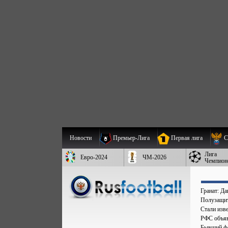
Новости
Премьер-Лига
Первая лига
С
Лига
Евро-2024
ЧМ-2026
Чемпион
Гранат: Д
Полузащит
Стали изве
РФС объяв
Бывший фо