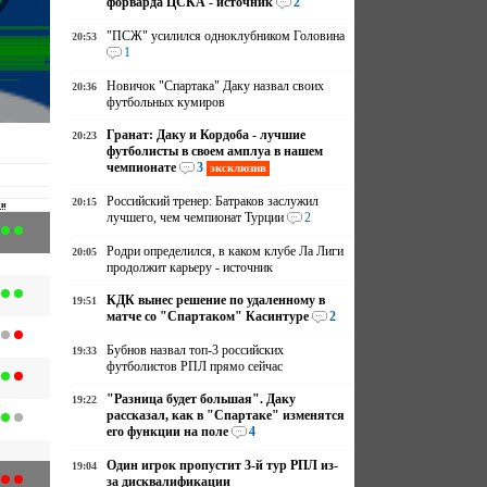
форварда ЦСКА - источник
2
"ПСЖ" усилился одноклубником Головина
20:53
1
Новичок "Спартака" Даку назвал своих
20:36
футбольных кумиров
Гранат: Даку и Кордоба - лучшие
20:23
футболисты в своем амплуа в нашем
чемпионате
3
эксклюзив
Российский тренер: Батраков заслужил
20:15
чи
лучшего, чем чемпионат Турции
2
Родри определился, в каком клубе Ла Лиги
20:05
продолжит карьеру - источник
КДК вынес решение по удаленному в
19:51
матче со "Спартаком" Касинтуре
2
Бубнов назвал топ-3 российских
19:33
футболистов РПЛ прямо сейчас
"Разница будет большая". Даку
19:22
рассказал, как в "Спартаке" изменятся
его функции на поле
4
Один игрок пропустит 3-й тур РПЛ из-
19:04
за дисквалификации