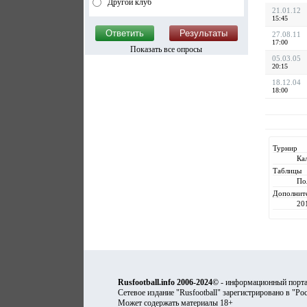
Другой клуб
21.01.12
15:45
27.08.11
17:00
Показать все опросы
05.03.05
20:15
18.12.04
18:00
Турнир
Ка
Таблицы
По
Дополнит
20
Rusfootball.info 2006-2024©
- информационный порта
Сетевое издание "Rusfootball" зарегистрировано в "Ро
Может содержать материалы 18+