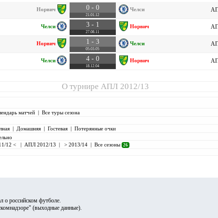
0 - 0
Норвич
Челси
АП
21.01.12
3 - 1
Челси
Норвич
АП
27.08.11
1 - 3
Норвич
Челси
АП
05.03.05
4 - 0
Челси
Норвич
АП
18.12.04
О турнире
АПЛ 2012/13
лендарь матчей
|
Все туры сезона
лная
|
Домашняя
|
Гостевая
|
Потерянные очки
ельно
11/12 <
|
АПЛ 2012/13
|
> 2013/14
|
Все сезоны
26
л о российском футболе.
скомнадзоре" (
выходные данные
).