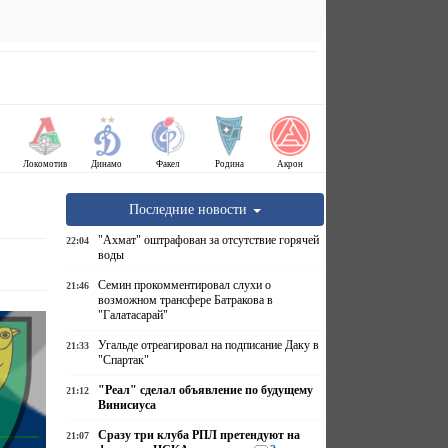
Локомотив
Динамо
Факел
Родина
Акрон
Последние новости
"Ахмат" оштрафован за отсутствие горячей
22:04
воды
Семин прокомментировал слухи о
21:46
возможном трансфере Батракова в
"Галатасарай"
Угальде отреагировал на подписание Даку в
21:33
"Спартак"
"Реал" сделал объявление по будущему
21:12
Винисиуса
Сразу три клуба РПЛ претендуют на
21:07