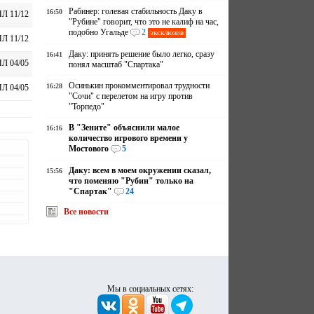
Рабинер: голевая стабильность Даку в
16:50
Л 11/12
"Рубине" говорит, что это не калиф на час,
подобно Угальде
2
эксклюзив
Л 11/12
Даку: принять решение было легко, сразу
16:41
Л 04/05
понял масштаб "Спартака"
Осинькин прокомментировал трудности
16:28
Л 04/05
"Сочи" с перелетом на игру против
"Торпедо"
В "Зените" объяснили малое
16:16
количество игрового времени у
Мостового
5
Даку: всем в моем окружении сказал,
15:56
что поменяю "Рубин" только на
"Спартак"
24
Все новости
Мы в социальных сетях: