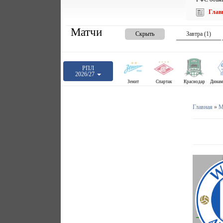
Глав
Матчи
Скрыть
Завтра (1)
РПЛ
2026/27
Зенит
Спартак
Краснодар
Главная
»
М