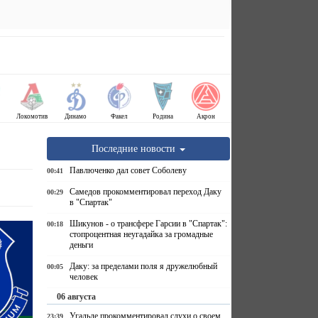
Локомотив
Динамо
Факел
Родина
Акрон
Последние новости
Павлюченко дал совет Соболеву
00:41
Самедов прокомментировал переход Даку
00:29
в "Спартак"
Шикунов - о трансфере Гарсии в "Спартак":
00:18
стопроцентная неугадайка за громадные
деньги
Даку: за пределами поля я дружелюбный
00:05
человек
06 августа
Угальде прокомментировал слухи о своем
23:39