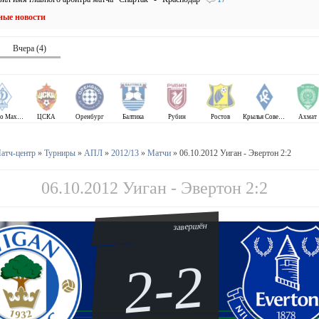
ные новости
Вчера (4)
Динамо Махачкала
ЦСКА
Оренбург
Балтика
Рубин
Ростов
Крылья Советов
Ахмат
атч-центр
»
Турниры
»
АПЛ
»
2012/13
»
Матчи
» 06.10.2012 Уиган - Эвертон 2:2
06.10.2012 Уиган - Эвертон 2:2
завершён
2-2