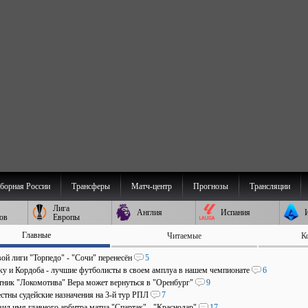
борная России
Трансферы
Матч-центр
Прогнозы
Трансляции
Лига
Англия
Испания
ов
Европы
Главные
Читаемые
К
ой лиги "Торпедо" - "Сочи" перенесён
5
аку и Кордоба - лучшие футболисты в своем амплуа в нашем чемпионате
6
ник "Локомотива" Вера может вернуться в "Оренбург"
9
стны судейские назначения на 3-й тур РПЛ
7
ил имя главного арбитра матча "Спартак" - "Краснодар"
17