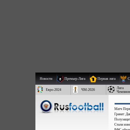
Новости
Премьер-Лига
Первая лига
С
Лига
Евро-2024
ЧМ-2026
Чемпион
Матч Перв
Гранат: Д
Полузащит
Стали изве
РФС объяв