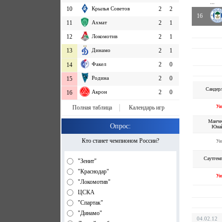
...
10
Крылья Советов
2
2
16
11
Ахмат
2
1
12
Локомотив
2
1
13
Динамо
2
1
Факел
2
0
14
Родина
2
0
15
Сандер
Акрон
2
0
16
Уи
Полная таблица
Календарь игр
Манче
Опрос:
Юна
Кто станет чемпионом России?
Уи
Саутгем
"Зенит"
"Краснодар"
Уи
"Локомотив"
ЦСКА
"Спартак"
"Динамо"
04.02.12