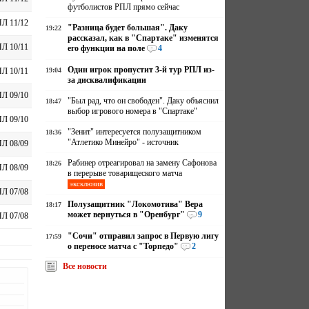
футболистов РПЛ прямо сейчас
Л 11/12
"Разница будет большая". Даку
19:22
рассказал, как в "Спартаке" изменятся
Л 10/11
его функции на поле
4
Один игрок пропустит 3-й тур РПЛ из-
19:04
Л 10/11
за дисквалификации
Л 09/10
"Был рад, что он свободен". Даку объяснил
18:47
выбор игрового номера в "Спартаке"
Л 09/10
"Зенит" интересуется полузащитником
18:36
"Атлетико Минейро" - источник
Л 08/09
Рабинер отреагировал на замену Сафонова
18:26
Л 08/09
в перерыве товарищеского матча
эксклюзив
Л 07/08
Полузащитник "Локомотива" Вера
18:17
может вернуться в "Оренбург"
9
Л 07/08
"Сочи" отправил запрос в Первую лигу
17:59
о переносе матча с "Торпедо"
2
Все новости