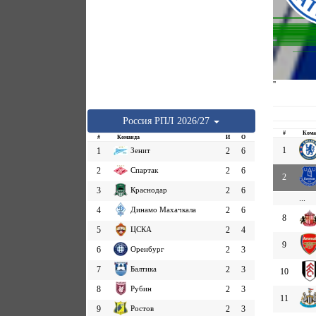
''
Россия
РПЛ
2026/27
#
Кома
#
Команда
И
О
1
1
Зенит
2
6
2
Спартак
2
6
2
3
Краснодар
2
6
...
4
Динамо Махачкала
2
6
8
5
ЦСКА
2
4
9
6
Оренбург
2
3
7
Балтика
2
3
10
8
Рубин
2
3
11
9
Ростов
2
3