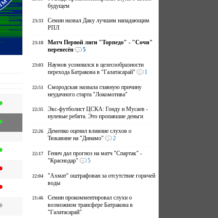
будущем
Семин назвал Даку лучшим нападающим
23:33
РПЛ
Матч Первой лиги "Торпедо" - "Сочи"
23:18
перенесён
5
Наумов усомнился в целесообразности
23:03
перехода Батракова в "Галатасарай"
1
Смородская назвала главную причину
22:51
неудачного старта "Локомотива"
Экс-футболист ЦСКА: Гонду и Мусаев -
22:35
нулевые ребята. Это пропавшие деньги
Деменко оценил влияние слухов о
22:26
Тюкавине на "Динамо"
2
Генич дал прогноз на матч "Спартак" -
22:17
"Краснодар"
5
"Ахмат" оштрафован за отсутствие горячей
22:04
воды
Семин прокомментировал слухи о
21:46
возможном трансфере Батракова в
"Галатасарай"