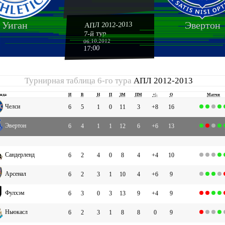
Уиган
Эвертон
АПЛ 2012-2013
7-й тур
06.10.2012
17:00
Турнирная таблица 6-го тура
АПЛ 2012-2013
нда
И
В
Н
П
ЗМ
ПМ
+|-
О
Матчи
Челси
6
5
1
0
11
3
+8
16
Эвертон
6
4
1
1
12
6
+6
13
Сандерленд
6
2
4
0
8
4
+4
10
Арсенал
6
2
3
1
10
4
+6
9
Фулхэм
6
3
0
3
13
9
+4
9
Ньюкасл
6
2
3
1
8
8
0
9