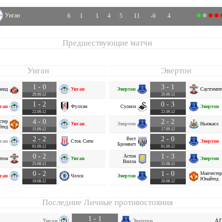
Уиган
6
1
1
4
5
11
-6
4
Предшествующие матчи
Уиган
Эвертон
1 - 0
3 - 1
ленд
Уиган
Эвертон
Саутгемпт
29.09.12
29.09.12
1 - 2
0 - 3
ган
Фулхэм
Суонси
Эвертон
22.09.12
22.09.12
4 - 0
2 - 2
стер
Уиган
Эвертон
Ньюкасл
йтед
15.09.12
17.09.12
2 - 2
2 - 0
Вест
ган
Сток Сити
Эвертон
Бромвич
01.09.12
01.09.12
0 - 2
1 - 3
Астон
птон
Уиган
Эвертон
Вилла
25.08.12
25.08.12
0 - 2
1 - 0
Манчестер
ган
Челси
Эвертон
Юнайтед
19.08.12
20.08.12
Последние Личные противостояния
1 - 1
Уиган
Эвертон
АП