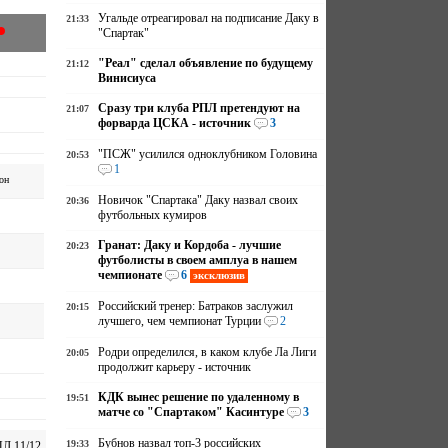
Угальде отреагировал на подписание Даку в
21:33
"Спартак"
"Реал" сделал объявление по будущему
21:12
Винисиуса
Сразу три клуба РПЛ претендуют на
21:07
форварда ЦСКА - источник
3
"ПСЖ" усилился одноклубником Головина
20:53
1
он
Новичок "Спартака" Даку назвал своих
20:36
футбольных кумиров
Гранат: Даку и Кордоба - лучшие
20:23
футболисты в своем амплуа в нашем
чемпионате
6
эксклюзив
Российский тренер: Батраков заслужил
20:15
лучшего, чем чемпионат Турции
2
Родри определился, в каком клубе Ла Лиги
20:05
продолжит карьеру - источник
КДК вынес решение по удаленному в
19:51
матче со "Спартаком" Касинтуре
3
Бубнов назвал топ-3 российских
19:33
Л 11/12