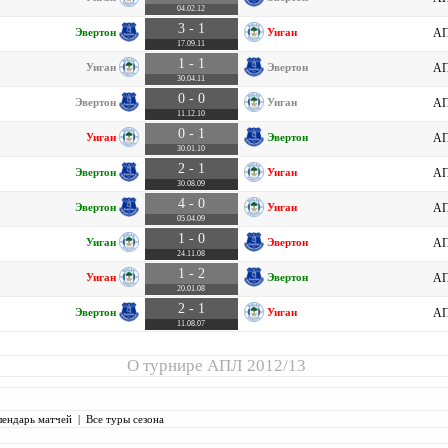
04.02.12
3 - 1
Эвертон
Уиган
АП
17.09.11
1 - 1
Уиган
Эвертон
АП
30.04.11
0 - 0
Эвертон
Уиган
АП
11.12.10
0 - 1
Уиган
Эвертон
АП
30.01.10
2 - 1
Эвертон
Уиган
АП
30.08.09
4 - 0
Эвертон
Уиган
АП
05.04.09
1 - 0
Уиган
Эвертон
АП
24.11.08
1 - 2
Уиган
Эвертон
АП
20.01.08
2 - 1
Эвертон
Уиган
АП
11.08.07
О турнире
АПЛ 2012/13
лендарь матчей
|
Все туры сезона