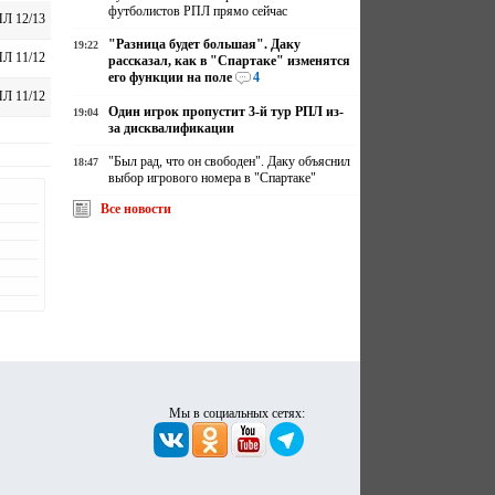
футболистов РПЛ прямо сейчас
Л 12/13
"Разница будет большая". Даку
19:22
Л 11/12
рассказал, как в "Спартаке" изменятся
его функции на поле
4
Л 11/12
Один игрок пропустит 3-й тур РПЛ из-
19:04
за дисквалификации
"Был рад, что он свободен". Даку объяснил
18:47
выбор игрового номера в "Спартаке"
Все новости
Мы в социальных сетях: