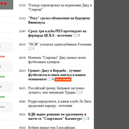
Угальде отреагировал на подписание Даку в
21:33
"Спартак"
"Реал" сделал объявление по будущему
21:12
Винисиуса
Сразу три клуба РПЛ претендуют на
21:07
форварда ЦСКА - источник
3
"ПСЖ" усилился одноклубником Головина
20:53
м
1
хэм
Новичок "Спартака" Даку назвал своих
20:36
футбольных кумиров
л
Гранат: Даку и Кордоба - лучшие
20:23
футболисты в своем амплуа в нашем
хэм
чемпионате
6
эксклюзив
л
Российский тренер: Батраков заслужил
20:15
лучшего, чем чемпионат Турции
2
хэм
Родри определился, в каком клубе Ла Лиги
20:05
продолжит карьеру - источник
хэм
КДК вынес решение по удаленному в
19:51
матче со "Спартаком" Касинтуре
3
Бубнов назвал топ-3 российских
19:33