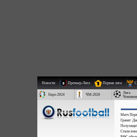
Новости
Премьер-Лига
Первая лига
С
Лига
Евро-2024
ЧМ-2026
Чемпион
Матч Перв
Гранат: Д
Полузащит
Стали изве
РФС объяв