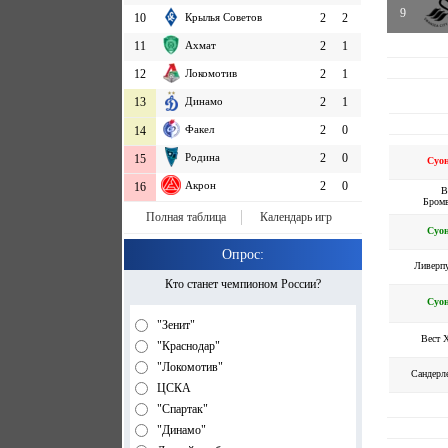
9
10
Крылья Советов
2
2
11
Ахмат
2
1
12
Локомотив
2
1
13
Динамо
2
1
Факел
2
0
14
Родина
2
0
15
Суо
Акрон
2
0
16
В
Бром
Полная таблица
Календарь игр
Суо
Опрос:
Ливерп
Кто станет чемпионом России?
Суо
"Зенит"
Вест 
"Краснодар"
"Локомотив"
Сандерл
ЦСКА
"Спартак"
"Динамо"