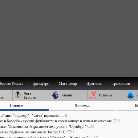
борная России
Трансферы
Матч-центр
Прогнозы
Трансляции
Лига
Англия
Испания
ов
Европы
Главные
Читаемые
К
ой лиги "Торпедо" - "Сочи" перенесён
5
аку и Кордоба - лучшие футболисты в своем амплуа в нашем чемпионате
6
ник "Локомотива" Вера может вернуться в "Оренбург"
9
стны судейские назначения на 3-й тур РПЛ
7
ил имя главного арбитра матча "Спартак" - "Краснодар"
17