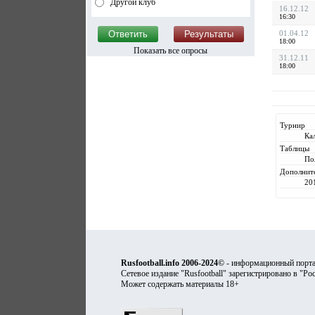
Другой клуб
16.12.12
16:30
01.04.12
18:00
Показать все опросы
31.12.11
18:00
Турнир
Ка
Таблицы
По
Дополнит
20
Rusfootball.info 2006-2024©
- информационный порта
Сетевое издание "Rusfootball" зарегистрировано в "Ро
Может содержать материалы 18+