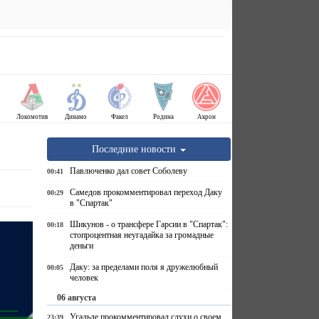
Локомотив
Динамо
Факел
Родина
Акрон
Последние новости
Павлюченко дал совет Соболеву
00:41
Самедов прокомментировал переход Даку
00:29
в "Спартак"
Шикунов - о трансфере Гарсии в "Спартак":
00:18
стопроцентная неугадайка за громадные
деньги
Даку: за пределами поля я дружелюбный
00:05
человек
06 августа
Угальде прокомментировал слухи о своем
23:39