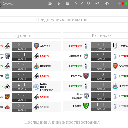
Суонси
30
10
10
10
40
38
+2
40
Предшествующие матчи
Суонси
Тоттенхэм
0 - 2
0 - 1
нси
Арсенал
Тоттенхэм
Фулхэ
16.03.13
17.03.13
2 - 1
3 - 2
ест
Суонси
Ливерпуль
Тоттен
вич
09.03.13
10.03.13
1 - 0
2 - 1
нси
Ньюкасл
Тоттенхэм
Арсена
02.03.13
03.03.13
5 - 0
2 - 3
уль
Суонси
Вест Хэм
Тоттен
17.02.13
25.02.13
Куинз
2 - 1
4 - 1
Тоттенхэм
Ньюкас
нси
Парк
09.02.13
09.02.13
Рейнджерс
0 - 1
Вест
1 - 0
Тоттен
Хэм
Суонси
Бромвич
03.02.13
02.02.13
1 - 1
0 - 0
Норвич
Тоттен
енд
Суонси
30.01.13
29.01.13
Последние Личные противостояния