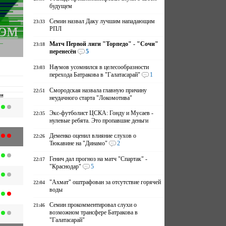
будущем
Семин назвал Даку лучшим нападающим
23:33
хэм
РПЛ
Матч Первой лиги "Торпедо" - "Сочи"
23:18
перенесён
5
Наумов усомнился в целесообразности
23:03
перехода Батракова в "Галатасарай"
1
Смородская назвала главную причину
22:51
чи
неудачного старта "Локомотива"
Экс-футболист ЦСКА: Гонду и Мусаев -
22:35
нулевые ребята. Это пропавшие деньги
Деменко оценил влияние слухов о
22:26
Тюкавине на "Динамо"
2
Генич дал прогноз на матч "Спартак" -
22:17
"Краснодар"
5
"Ахмат" оштрафован за отсутствие горячей
22:04
воды
Семин прокомментировал слухи о
21:46
возможном трансфере Батракова в
"Галатасарай"