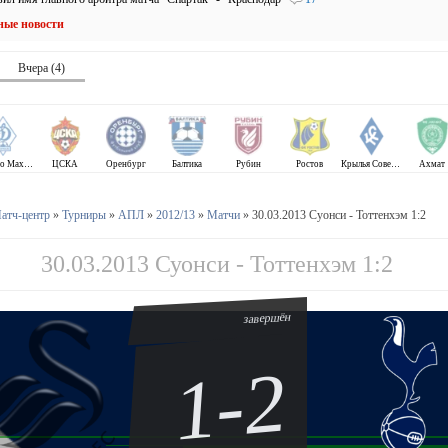
ные новости
Вчера (4)
Динамо Махачкала
ЦСКА
Оренбург
Балтика
Рубин
Ростов
Крылья Советов
Ахмат
атч-центр
»
Турниры
»
АПЛ
»
2012/13
»
Матчи
» 30.03.2013 Суонси - Тоттенхэм 1:2
30.03.2013 Суонси - Тоттенхэм 1:2
завершён
1-2