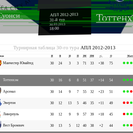
Суонси
АПЛ 2012-2013
Тоттен
31-й тур
30.03.2013
18:00
Турнирная таблица 30-го тура
АПЛ 2012-2013
нда
И
В
Н
П
ЗМ
ПМ
+|-
О
Мат
Манчестер Юнайтед
30
24
3
3
71
33
+38
75
Тоттенхэм
30
16
6
8
51
37
+14
54
Арсенал
30
14
9
7
55
32
+23
51
Эвертон
30
12
13
5
46
35
+11
49
Ливерпуль
30
12
9
9
57
39
+18
45
Вест Бромвич
30
13
5
12
40
38
+2
44