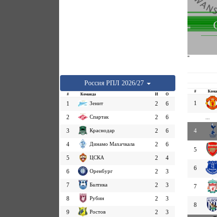
''
Россия
РПЛ
2026/27
#
Кома
#
Команда
И
О
1
1
Зенит
2
6
2
Спартак
2
6
...
3
Краснодар
2
6
4
4
Динамо Махачкала
2
6
5
5
ЦСКА
2
4
6
6
Оренбург
2
3
7
Балтика
2
3
7
8
Рубин
2
3
8
9
Ростов
2
3