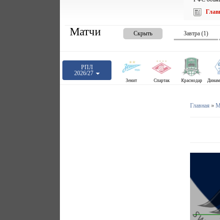
Глав
Матчи
Скрыть
Завтра (1)
РПЛ
2026/27
Зенит
Спартак
Краснодар
Главная
»
М