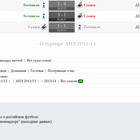
1 - 0
Тоттенхэм
Суонси
АП
16.12.12
3 - 1
Тоттенхэм
Суонси
АП
01.04.12
1 - 1
Суонси
Тоттенхэм
АП
31.12.11
О турнире
АПЛ 2012/13
лендарь матчей
|
Все туры сезона
лная
|
Домашняя
|
Гостевая
|
Потерянные очки
ельно
11/12 <
|
АПЛ 2012/13
|
> 2013/14
|
Все сезоны
26
л о российском футболе.
скомнадзоре" (
выходные данные
).