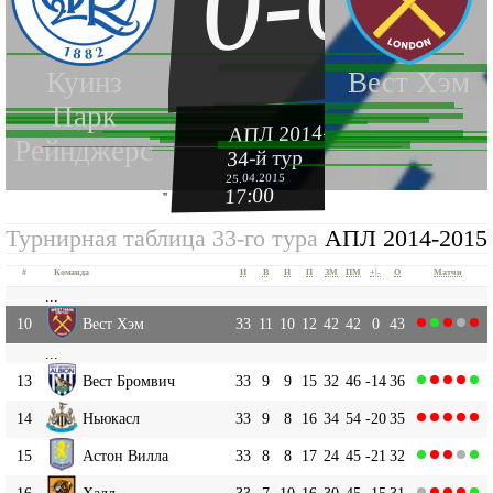
0-0
Куинз
Вест Хэм
Парк
АПЛ 2014-2015
Рейнджерс
34-й тур
25.04.2015
17:00
''
Турнирная таблица 33-го тура
АПЛ 2014-2015
#
Команда
И
В
Н
П
ЗМ
ПМ
+|-
О
Матчи
...
10
Вест Хэм
33
11
10
12
42
42
0
43
...
13
Вест Бромвич
33
9
9
15
32
46
-14
36
14
Ньюкасл
33
9
8
16
34
54
-20
35
15
Астон Вилла
33
8
8
17
24
45
-21
32
16
Халл
33
7
10
16
30
45
-15
31