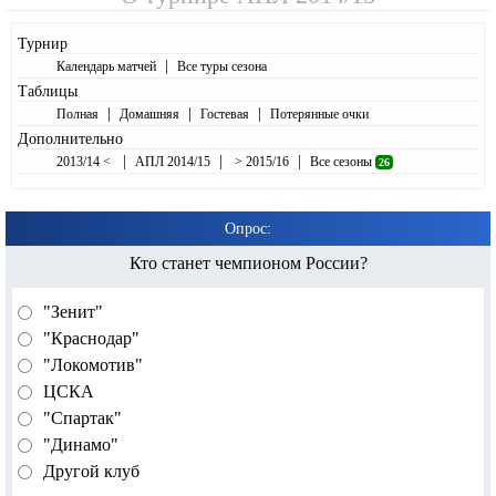
Турнир
|
Календарь матчей
Все туры сезона
Таблицы
|
|
|
Полная
Домашняя
Гостевая
Потерянные очки
Дополнительно
|
|
|
2013/14 <
АПЛ 2014/15
> 2015/16
Все сезоны
26
Опрос:
Кто станет чемпионом России?
"Зенит"
"Краснодар"
"Локомотив"
ЦСКА
"Спартак"
"Динамо"
Другой клуб