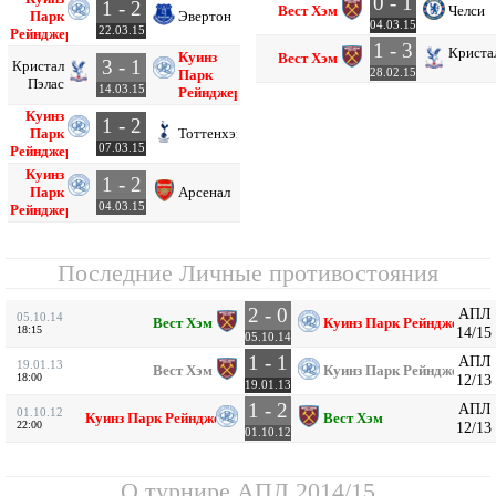
0 - 1
1 - 2
Вест Хэм
Челси
Парк
Эвертон
04.03.15
22.03.15
Рейнджерс
1 - 3
Криста
Куинз
Вест Хэм
3 - 1
Кристал
28.02.15
Парк
Пэлас
14.03.15
Рейнджерс
Куинз
1 - 2
Парк
Тоттенхэм
07.03.15
Рейнджерс
Куинз
1 - 2
Парк
Арсенал
04.03.15
Рейнджерс
Последние Личные противостояния
2 - 0
АПЛ
05.10.14
Вест Хэм
Куинз Парк Рейнджерс
18:15
14/15
05.10.14
1 - 1
АПЛ
19.01.13
Вест Хэм
Куинз Парк Рейнджерс
18:00
12/13
19.01.13
1 - 2
АПЛ
01.10.12
Куинз Парк Рейнджерс
Вест Хэм
22:00
12/13
01.10.12
О турнире
АПЛ 2014/15