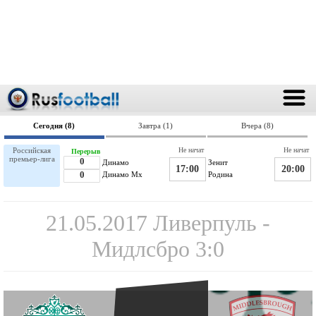
Сегодня (8)
Завтра (1)
Вчера (8)
Российская
Не начат
Не начат
Перерыв
премьер-лига
0
Динамо
Зенит
17:00
20:00
0
Динамо Мх
Родина
21.05.2017 Ливерпуль -
Мидлсбро 3:0