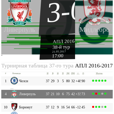
3-0
Ливерпуль
Мидлсбро
АПЛ 2016-2017
38-й тур
21.05.2017
17:00
''
Турнирная таблица 37-го тура
АПЛ 2016-2017
#
Команда
И
В
Н
П
ЗМ
ПМ
+|-
О
Матчи
1
Челси
37
29
3
5
80
32
+48
90
...
4
Ливерпуль
37
21
10
6
75
42
+33
73
...
10
Борнмут
37
12
9
16
54
66
-12
45