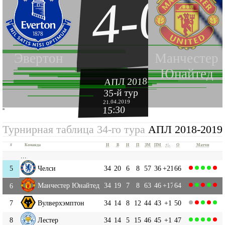
4-0
Эвертон
Манчестер
Юнайтед
АПЛ 2018-2019
35-й тур
21.04.2019
15:30
''
Турнирная таблица 34-го тура
АПЛ 2018-2019
#
Команда
И
В
Н
П
ЗМ
ПМ
+|-
О
Матчи
...
5
Челси
34
20
6
8
57
36
+21
66
Манчестер Юнайтед
34
19
7
8
63
46
+17
64
6
7
Вулверхэмптон
34
14
8
12
44
43
+1
50
8
Лестер
34
14
5
15
46
45
+1
47