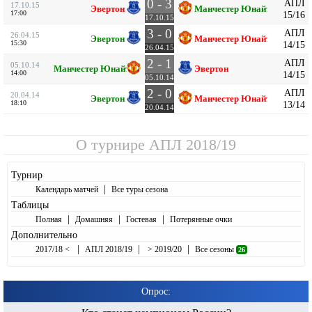
0 - 3
АПЛ
17.10.15
Эвертон
Манчестер Юнайтед
17:00
15/16
17.10.15
3 - 0
АПЛ
26.04.15
Эвертон
Манчестер Юнайтед
15:30
14/15
26.04.15
2 - 1
АПЛ
05.10.14
Манчестер Юнайтед
Эвертон
14:00
14/15
05.10.14
2 - 0
АПЛ
20.04.14
Эвертон
Манчестер Юнайтед
18:10
13/14
20.04.14
О турнире
АПЛ 2018/19
Турнир
|
Календарь матчей
Все туры сезона
Таблицы
|
|
|
Полная
Домашняя
Гостевая
Потерянные очки
Дополнительно
|
|
|
2017/18 <
АПЛ 2018/19
> 2019/20
Все сезоны
26
Опрос: