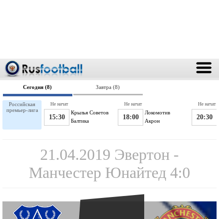
Сегодня (8)
Завтра (8)
Российская
Не начат
Не начат
Не начат
премьер-лига
Крылья Советов
Локомотив
15:30
18:00
20:30
Балтика
Акрон
21.04.2019 Эвертон -
Манчестер Юнайтед 4:0