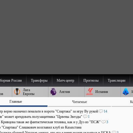
борная России
Трансферы
Матч-центр
Прогнозы
Трансляции
Лига
Англия
Испания
ов
Европы
Главные
Читаемые
К
р верно назначил пенальти в ворота "Спартака" за игру Ву рукой
14
в" может арендовать полузащитника "Црвены Звезды"
1
 Кривцова такая же фантастическая техника, как и у Дуэ из "ПСЖ"
3
р "Спартака" Слишкович возглавил клуб из Казахстана
болиста сборной Уругвая заявил, что его клиент может оказаться в ЦСКА
3