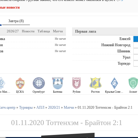
ные новости
Завтра (8)
2026/27
Новости
Таблица
Матчи
Первая лига
ика
Енисей
Не начат
он
Нижний Новгород
Не начат
ов
Шинник
Не начат
Урал
Торпедо
Динамо Махачкала
ЦСКА
Оренбург
Балтика
Рубин
Ростов
Крылья Советов
Ахмат
атч-центр
»
Турниры
»
АПЛ
»
2020/21
»
Матчи
» 01.11.2020 Тоттенхэм - Брайтон 2:1
01.11.2020 Тоттенхэм - Брайтон 2:1