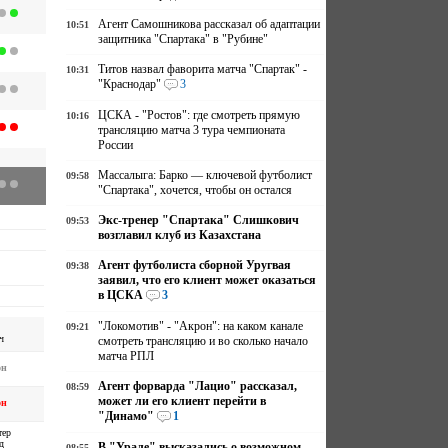
Агент Самошникова рассказал об адаптации
10:51
защитника "Спартака" в "Рубине"
Титов назвал фаворита матча "Спартак" -
10:31
"Краснодар"
3
ЦСКА - "Ростов": где смотреть прямую
10:16
трансляцию матча 3 тура чемпионата
России
Массалыга: Барко — ключевой футболист
09:58
"Спартака", хочется, чтобы он остался
Экс-тренер "Спартака" Слишкович
09:53
возглавил клуб из Казахстана
Агент футболиста сборной Уругвая
09:38
заявил, что его клиент может оказаться
в ЦСКА
3
"Локомотив" - "Акрон": на каком канале
09:21
ч
смотреть трансляцию и во сколько начало
матча РПЛ
он
Агент форварда "Лацио" рассказал,
08:59
может ли его клиент перейти в
он
"Динамо"
1
тер
д
В "Урале" высказались о возможном
08:55