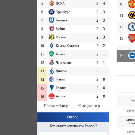
5
ЦСКА
2
4
10
6
Оренбург
2
3
11
7
Балтика
2
3
12
8
Рубин
2
3
9
Ростов
2
3
13
10
Крылья Советов
2
2
...
11
Ахмат
2
1
16
12
Локомотив
2
1
13
Динамо
2
1
Факел
2
0
14
Родина
2
0
15
Акрон
2
0
16
Бер
Полная таблица
Календарь игр
Тоттен
Опрос:
Манче
Юнай
Кто станет чемпионом России?
Тоттен