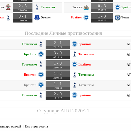
27.09.20
26.09.20
2 - 5
0 - 3
птон
Тоттенхэм
Ньюкасл
Брайт
20.09.20
20.09.20
0 - 1
1 - 3
хэм
Эвертон
Брайтон
Челси
13.09.20
14.09.20
Последние Личные противостояния
2 - 1
Тоттенхэм
Брайтон
АП
26.12.19
3 - 0
Брайтон
Тоттенхэм
АП
05.10.19
1 - 0
Тоттенхэм
Брайтон
АП
23.04.19
1 - 2
Брайтон
Тоттенхэм
АП
22.09.18
1 - 1
Брайтон
Тоттенхэм
АП
17.04.18
2 - 0
Тоттенхэм
Брайтон
АП
13.12.17
О турнире
АПЛ 2020/21
лендарь матчей
|
Все туры сезона