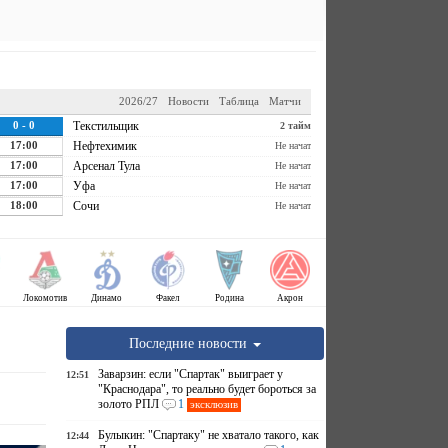
2026/27
Новости
Таблица
Матчи
0 - 0
Текстильщик
2 тайм
17:00
Нефтехимик
Не начат
17:00
Арсенал Тула
Не начат
17:00
Уфа
Не начат
18:00
Сочи
Не начат
Локомотив
Динамо
Факел
Родина
Акрон
Последние новости
Заварзин: если "Спартак" выиграет у
12:51
"Краснодара", то реально будет бороться за
золото РПЛ
1
эксклюзив
Булыкин: "Спартаку" не хватало такого, как
12:44