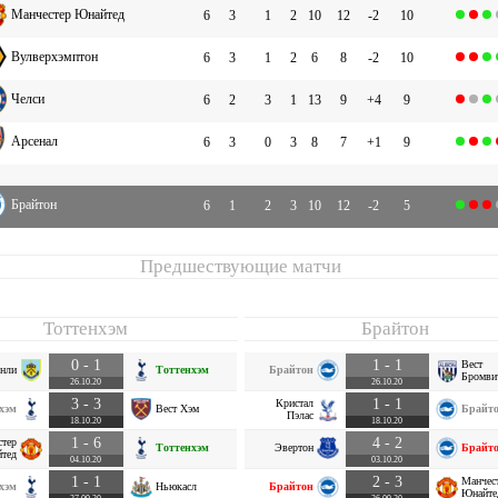
Манчестер Юнайтед
6
3
1
2
10
12
-2
10
Вулверхэмптон
6
3
1
2
6
8
-2
10
Челси
6
2
3
1
13
9
+4
9
Арсенал
6
3
0
3
8
7
+1
9
Брайтон
6
1
2
3
10
12
-2
5
Предшествующие матчи
Тоттенхэм
Брайтон
0 - 1
1 - 1
Вест
нли
Тоттенхэм
Брайтон
Бромви
26.10.20
26.10.20
3 - 3
1 - 1
Кристал
хэм
Вест Хэм
Брайт
Пэлас
18.10.20
18.10.20
1 - 6
4 - 2
стер
Тоттенхэм
Эвертон
Брайт
тед
04.10.20
03.10.20
1 - 1
2 - 3
Манчес
хэм
Ньюкасл
Брайтон
Юнайте