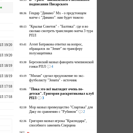
подписании Писарского
он
Гендир "Динамо" Мх - о предстоящем
08:36
матче с "Динамо": нам будет тяжело
"Крылья Советов" - "Балтика": где и во
08:13
сколько смотреть трансляцию матча 3 тура
РПЛ
Агент Батракова ответил на вопрос,
03:41
Л 19/20
обращался ли "Зенит" по трансферу
полузащитника
Л 19/20
Березовский назвал фаворита чемпионской
03:30
Л 18/19
гонки РПЛ
4
"Милан" сделал предложение по экс-
Л 18/19
03:19
футболисту "Зенита" - источник
Л 17/18
"Пока это всё выглядит очень по-
03:06
детски". Григорян раскритиковал клуб
Л 17/18
РПЛ
3
Мор назвал преимущество "Спартака" для
02:50
Даку по сравнению с "Рубином"
2
Григорян назвал игрока "Краснодара",
02:36
способного заменить Сперцяна