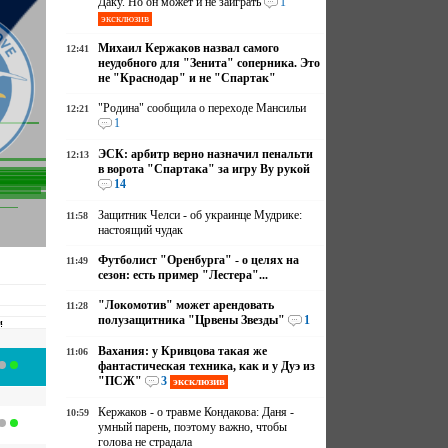
Даку. Но он может и не заиграть
1
эксклюзив
Михаил Кержаков назвал самого
12:41
неудобного для "Зенита" соперника. Это
не "Краснодар" и не "Спартак"
"Родина" сообщила о переходе Мансильи
12:21
1
ЭСК: арбитр верно назначил пенальти
12:13
в ворота "Спартака" за игру Ву рукой
14
Защитник Челси - об украинце Мудрике:
11:58
настоящий чудак
Футболист "Оренбурга" - о целях на
11:49
сезон: есть пример "Лестера"...
"Локомотив" может арендовать
11:28
полузащитника "Црвены Звезды"
1
и
Вахания: у Кривцова такая же
11:06
фантастическая техника, как и у Дуэ из
"ПСЖ"
3
эксклюзив
Кержаков - о травме Кондакова: Даня -
10:59
умный парень, поэтому важно, чтобы
голова не страдала