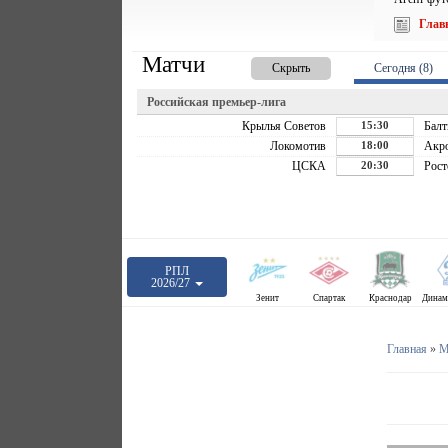
Глав
Матчи
Скрыть
Сегодня (8)
Российская премьер-лига
Крылья Советов
15:30
Балт
Локомотив
18:00
Акр
ЦСКА
20:30
Рост
РПЛ
2026/27
Зенит
Спартак
Краснодар
Главная
»
М