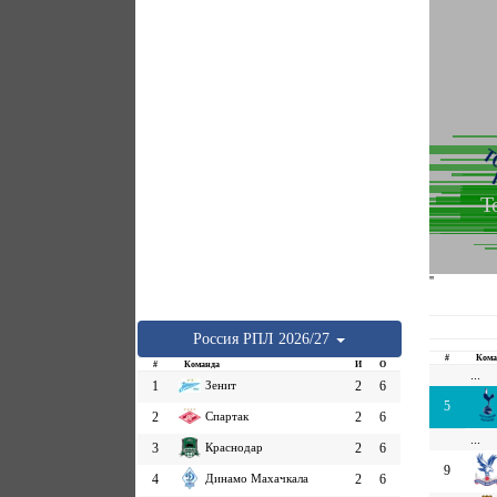
Т
''
Россия
РПЛ
2026/27
#
Кома
#
Команда
И
О
...
1
Зенит
2
6
5
2
Спартак
2
6
...
3
Краснодар
2
6
9
4
Динамо Махачкала
2
6