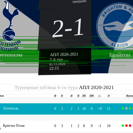
завершён
2-1
оттенхэм
Брайтон
АПЛ 2020-2021
7-й тур
01.11.2020
22:15
Турнирная таблица 6-го тура
АПЛ 2020-2021
нда
И
В
Н
П
ЗМ
ПМ
+|-
О
Матч
Тоттенхэм
6
3
2
1
16
8
+8
11
Кристал Пэлас
6
3
1
2
8
9
-1
10