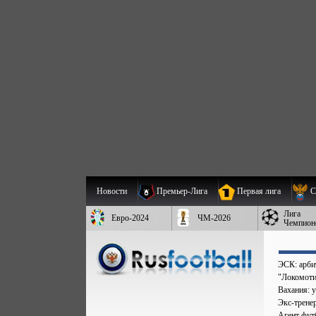
Новости
Премьер-Лига
Первая лига
С
Лига
Евро-2024
ЧМ-2026
Чемпион
ЭСК: арбит
"Локомоти
Вахания: у
Экс-трене
Агент фут