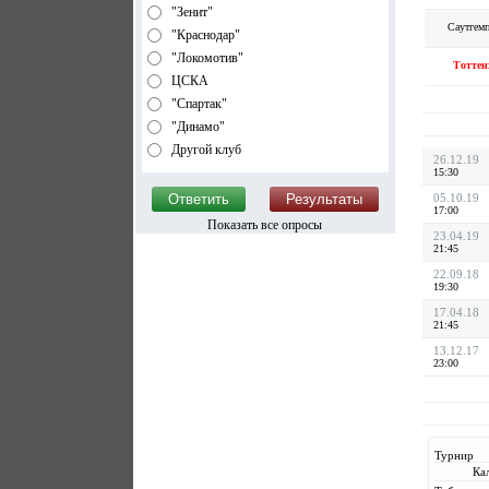
"Зенит"
Саутгем
"Краснодар"
"Локомотив"
Тоттен
ЦСКА
"Спартак"
"Динамо"
Другой клуб
26.12.19
15:30
05.10.19
17:00
Показать все опросы
23.04.19
21:45
22.09.18
19:30
17.04.18
21:45
13.12.17
23:00
Турнир
Ка