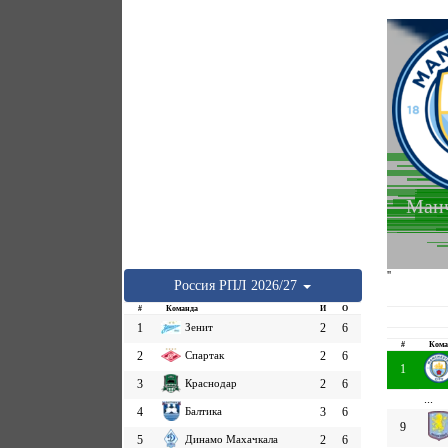
Манч
''
Россия
РПЛ
2026/27
#
Команда
И
О
1
Зенит
2
6
#
Кома
2
Спартак
2
6
1
3
Краснодар
2
6
...
4
Балтика
3
6
9
5
Динамо Махачкала
2
6