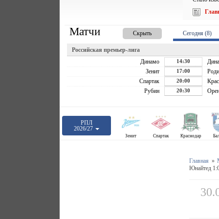
Глав
Матчи
Скрыть
Сегодня (8)
Российская премьер-лига
Динамо
14:30
Дин
Зенит
17:00
Роди
Спартак
20:00
Крас
Рубин
20:30
Орен
РПЛ
2026/27
Зенит
Спартак
Краснодар
Ба
Главная
»
Юнайтед 1:
30.