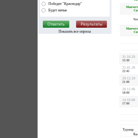
Победит "Краснодар"
Манчест
Будет ничья
Си
Чел
Манчест
Показать все опросы
Си
31.10.20
15:30
21.01.20
22:45
29.12.19
21:00
26.12.06
18:00
14.10.06
17:00
Турнир
Ка