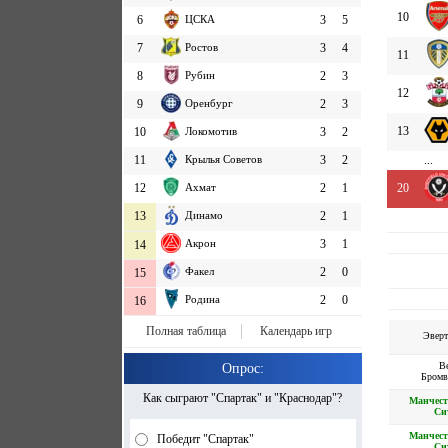
10
6
ЦСКА
3
5
7
Ростов
3
4
11
8
Рубин
2
3
12
9
Оренбург
2
3
13
10
Локомотив
3
2
11
Крылья Советов
3
2
...
12
Ахмат
2
1
20
13
Динамо
2
1
Акрон
3
1
14
Факел
2
0
15
Родина
2
0
16
Полная таблица
Календарь игр
Эверт
В
Опрос:
Бромв
Как сыграют "Спартак" и "Краснодар"?
Манчест
Си
Манчест
Победит "Спартак"
Си