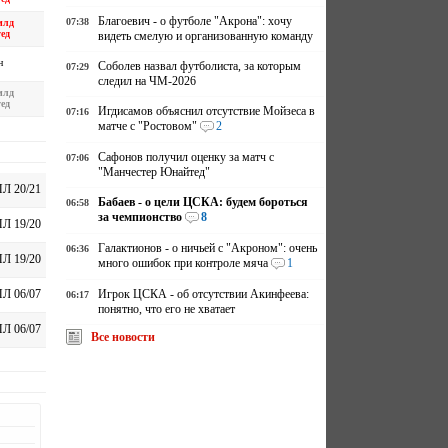
Благоевич - о футболе "Акрона": хочу
07:38
илд
ед
видеть смелую и организованную команду
н
Соболев назвал футболиста, за которым
07:29
следил на ЧМ-2026
илд
ед
Игдисамов объяснил отсутствие Мойзеса в
07:16
матче с "Ростовом"
2
Сафонов получил оценку за матч с
07:06
"Манчестер Юнайтед"
Л 20/21
Бабаев - о цели ЦСКА: будем бороться
06:58
за чемпионство
8
Л 19/20
Галактионов - о ничьей с "Акроном": очень
06:36
Л 19/20
много ошибок при контроле мяча
1
Игрок ЦСКА - об отсутствии Акинфеева:
Л 06/07
06:17
понятно, что его не хватает
Л 06/07
Все новости