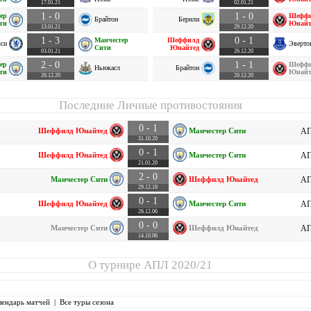
17.01.21
02.01.21
1 - 0
1 - 0
ер
Шефф
Брайтон
Бернли
ти
Юнайт
13.01.21
29.12.20
1 - 3
0 - 1
Манчестер
Шеффилд
си
Эверто
Сити
Юнайтед
03.01.21
26.12.20
2 - 0
1 - 1
ер
Шефф
Ньюкасл
Брайтон
ти
Юнайт
26.12.20
20.12.20
Последние Личные противостояния
0 - 1
Шеффилд Юнайтед
Манчестер Сити
АП
31.10.20
0 - 1
Шеффилд Юнайтед
Манчестер Сити
АП
21.01.20
2 - 0
Манчестер Сити
Шеффилд Юнайтед
АП
29.12.19
0 - 1
Шеффилд Юнайтед
Манчестер Сити
АП
26.12.06
0 - 0
Манчестер Сити
Шеффилд Юнайтед
АП
14.10.06
О турнире
АПЛ 2020/21
лендарь матчей
|
Все туры сезона