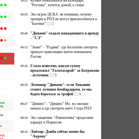
Кучаев пожаловался на календарь
10:13
"Ростова": хочется домой, к семье
Экс-игрок ЦСКА: не понимаю, почему
09:59
тренеры в РПЛ не могут приспособиться к
"Балтике"
2
"Динамо" отдало нападающего в аренду
09:46
- "СЭ"
"Зенит" - "Родина": где бесплатно смотреть
09:33
прямую трансляцию матча чемпионата
России
Стало известно, какую сумму
09:16
предложил "Галатасарай" за Батракова
- источник
3
Легионер "Динамо": если Тюкавин
08:59
станет лучшим бомбардиром, то мы
будем бороться за трофей
1
илд
"Динамо" - "Динамо" Мх: во сколько
08:47
ед
начало и где смотреть матч 3 тура РПЛ
хэм
Экс-защитник "Локомотива" продолжит
08:34
карьеру в Норвегии
л
Лончар: Дзюба сейчас помог бы
08:16
илд
"Акрону"
ед