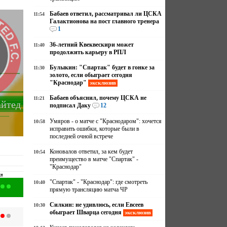
Бабаев ответил, рассматривал ли ЦСКА
11:54
Галактионова на пост главного тренера
1
36-летний Квеквескири может
11:40
продолжить карьеру в РПЛ
Булыкин: "Спартак" будет в гонке за
11:30
золото, если обыграет сегодня
"Краснодар"
эксклюзив
Бабаев объяснил, почему ЦСКА не
11:21
йтед
подписал Даку
12
Умяров - о матче с "Краснодаром": хочется
10:58
исправить ошибки, которые были в
последней очной встрече
Коновалов ответил, за кем будет
10:54
преимущество в матче "Спартак" -
"Краснодар"
чи
"Спартак" - "Краснодар": где смотреть
10:40
прямую трансляцию матча ЧР
Силкин: не удивлюсь, если Евсеев
10:30
обыграет Шварца сегодня
эксклюзив