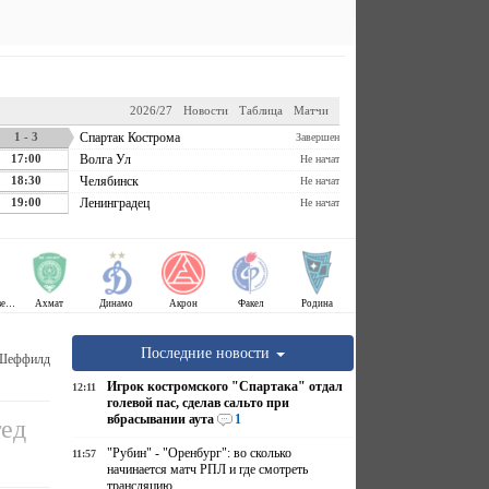
2026/27
Новости
Таблица
Матчи
1 - 3
Спартак Кострома
Завершен
17:00
Волга Ул
Не начат
18:30
Челябинск
Не начат
19:00
Ленинградец
Не начат
Крылья Советов
Ахмат
Динамо
Акрон
Факел
Родина
Последние новости
 Шеффилд
Игрок костромского "Спартака" отдал
12:11
голевой пас, сделав сальто при
вбрасывании аута
1
ед
"Рубин" - "Оренбург": во сколько
11:57
начинается матч РПЛ и где смотреть
трансляцию