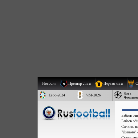
Новости
Премьер-Лига
Первая лига
С
Лига
Евро-2024
ЧМ-2026
Чемпион
Бабаев от
Бабаев об
Силкин: н
"Динамо" 
Стало изве