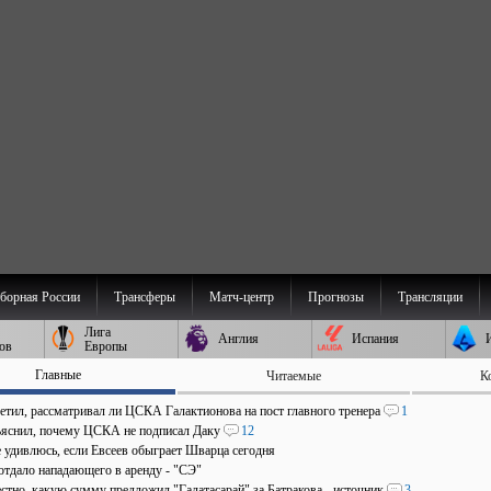
борная России
Трансферы
Матч-центр
Прогнозы
Трансляции
Лига
Англия
Испания
ов
Европы
Главные
Читаемые
К
ветил, рассматривал ли ЦСКА Галактионова на пост главного тренера
1
ъяснил, почему ЦСКА не подписал Даку
12
е удивлюсь, если Евсеев обыграет Шварца сегодня
отдало нападающего в аренду - "СЭ"
стно, какую сумму предложил "Галатасарай" за Батракова - источник
3