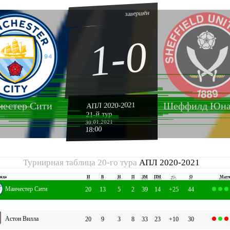
завершён
1-0
естер Сити
Шеффилд Юна
АПЛ 2020-2021
21-й тур
30.01.2021
18:00
Турнирная таблица 20-го тура
АПЛ 2020-2021
нда
И
В
Н
П
ЗМ
ПМ
+|-
О
Мат
Манчестер Сити
20
13
5
2
39
14
+25
44
Астон Вилла
20
9
3
8
33
23
+10
30