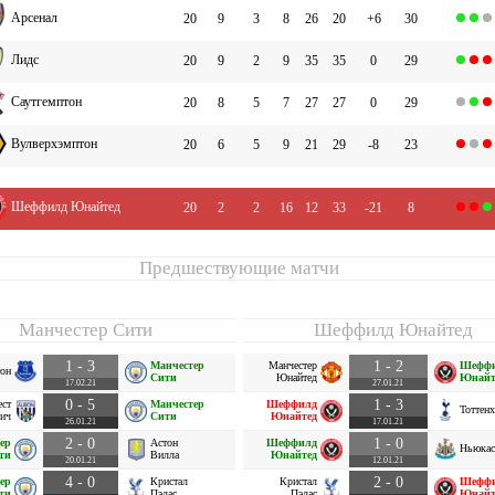
Арсенал
20
9
3
8
26
20
+6
30
Лидс
20
9
2
9
35
35
0
29
Саутгемптон
20
8
5
7
27
27
0
29
Вулверхэмптон
20
6
5
9
21
29
-8
23
Шеффилд Юнайтед
20
2
2
16
12
33
-21
8
Предшествующие матчи
Манчестер Сити
Шеффилд Юнайтед
1 - 3
1 - 2
Манчестер
Манчестер
Шефф
он
Сити
Юнайтед
Юнайт
17.02.21
27.01.21
0 - 5
1 - 3
ест
Манчестер
Шеффилд
Тоттен
ич
Сити
Юнайтед
26.01.21
17.01.21
2 - 0
1 - 0
ер
Астон
Шеффилд
Ньюкас
ти
Вилла
Юнайтед
20.01.21
12.01.21
4 - 0
2 - 0
ер
Кристал
Кристал
Шефф
ти
Пэлас
Пэлас
Юнайт