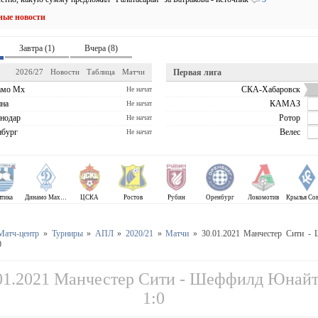
ные новости
Завтра (1)
Вчера (8)
2026/27
Новости
Таблица
Матчи
Первая лига
амо Мх
СКА-Хабаровск
Не начат
на
КАМАЗ
Не начат
нодар
Ротор
Не начат
бург
Велес
Не начат
лтика
Динамо Махачкала
ЦСКА
Ростов
Рубин
Оренбург
Локомотив
Матч-центр
»
Турниры
»
АПЛ
»
2020/21
»
Матчи
» 30.01.2021 Манчестер Сити -
0
01.2021 Манчестер Сити - Шеффилд Юнайт
1:0