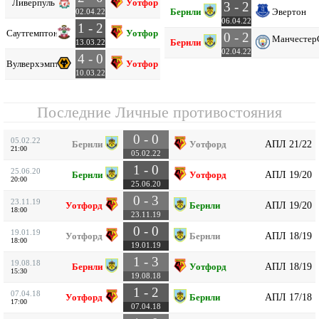
Ливерпуль
Уотфорд
3 - 2
Бернли
Эвертон
02.04.22
06.04.22
1 - 2
Саутгемптон
Уотфорд
0 - 2
Манчестер
Бернли
13.03.22
02.04.22
4 - 0
Вулверхэмптон
Уотфорд
10.03.22
Последние Личные противостояния
0 - 0
05.02.22
АПЛ 21/22
Бернли
Уотфорд
21:00
05.02.22
1 - 0
25.06.20
АПЛ 19/20
Бернли
Уотфорд
20:00
25.06.20
0 - 3
23.11.19
АПЛ 19/20
Уотфорд
Бернли
18:00
23.11.19
0 - 0
19.01.19
АПЛ 18/19
Уотфорд
Бернли
18:00
19.01.19
1 - 3
19.08.18
АПЛ 18/19
Бернли
Уотфорд
15:30
19.08.18
1 - 2
07.04.18
АПЛ 17/18
Уотфорд
Бернли
17:00
07.04.18