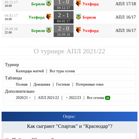
1 - 0
09.12.17
АПЛ 17/18
Бернли
Уотфорд
18:00
09.12.17
2 - 1
04.02.17
АПЛ 16/17
Уотфорд
Бернли
18:00
04.02.17
2 - 0
26.09.16
АПЛ 16/17
Бернли
Уотфорд
22:00
26.09.16
О турнире
АПЛ 2021/22
Турнир
|
Календарь матчей
Все туры сезона
Таблицы
|
|
|
Полная
Домашняя
Гостевая
Потерянные очки
Дополнительно
|
|
|
2020/21 <
АПЛ 2021/22
> 2022/23
Все сезоны
26
Опрос:
Как сыграют "Спартак" и "Краснодар"?