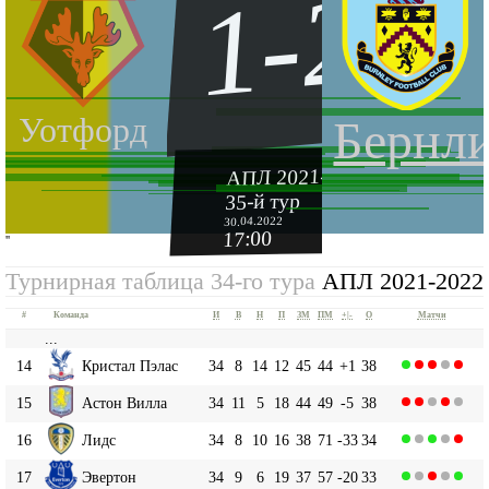
1-2
Уотфорд
Бернл
АПЛ 2021-2022
35-й тур
30.04.2022
17:00
''
Турнирная таблица 34-го тура
АПЛ 2021-2022
#
Команда
И
В
Н
П
ЗМ
ПМ
+|-
О
Матчи
...
14
Кристал Пэлас
34
8
14
12
45
44
+1
38
15
Астон Вилла
34
11
5
18
44
49
-5
38
16
Лидс
34
8
10
16
38
71
-33
34
17
Эвертон
34
9
6
19
37
57
-20
33