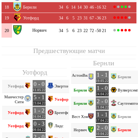
18
Бернли
34
6
14
14
30
46
-16
32
19
Уотфорд
34
6
5
23
31
67
-36
23
Норвич
20
34
5
6
23
22
72
-50
21
Предшествующие матчи
Бернли
Уотфорд
1 - 1
Астон
Вилла
Бернли
19.05.22
0 - 0
Уотфорд
Эвертон
1 - 0
Бернли
Вулверхэм
11.05.22
24.04.22
5 - 1
Манчестер
Уотфорд
2 - 0
Сити
Бернли
Саутгемпт
23.04.22
21.04.22
1 - 2
Уотфорд
Брентфорд
1 - 1
Вест Хэм
Бернли
16.04.22
17.04.22
0 - 3
Уотфорд
Лидс
2 - 0
Норвич
Бернли
09.04.22
10.04.22
2 - 0