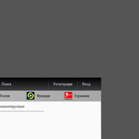
Поиск
Регистрация
Вход
Италия
Франция
Германия
омментируемые