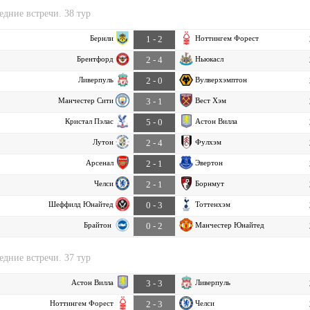
едние встречи. 38 тур
Бернли
Ноттингем Форест
1 - 2
Брентфорд
Ньюкасл
2 - 4
Ливерпуль
Вулверхэмптон
2 - 0
Манчестер Сити
Вест Хэм
3 - 1
Кристал Пэлас
Астон Вилла
5 - 0
Лутон
Фулхэм
2 - 4
Арсенал
Эвертон
2 - 1
Челси
Борнмут
2 - 1
Шеффилд Юнайтед
Тоттенхэм
0 - 3
Брайтон
Манчестер Юнайтед
0 - 2
едние встречи. 37 тур
Астон Вилла
Ливерпуль
3 - 3
Ноттингем Форест
Челси
2 - 3