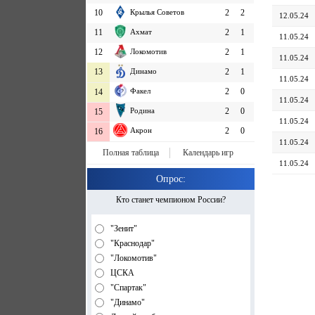
10
Крылья Советов
2
2
12.05.24
11
Ахмат
2
1
11.05.24
12
Локомотив
2
1
11.05.24
13
Динамо
2
1
11.05.24
Факел
2
0
14
11.05.24
Родина
2
0
15
11.05.24
Акрон
2
0
16
11.05.24
Полная таблица
Календарь игр
11.05.24
Опрос:
Кто станет чемпионом России?
"Зенит"
"Краснодар"
"Локомотив"
ЦСКА
"Спартак"
"Динамо"