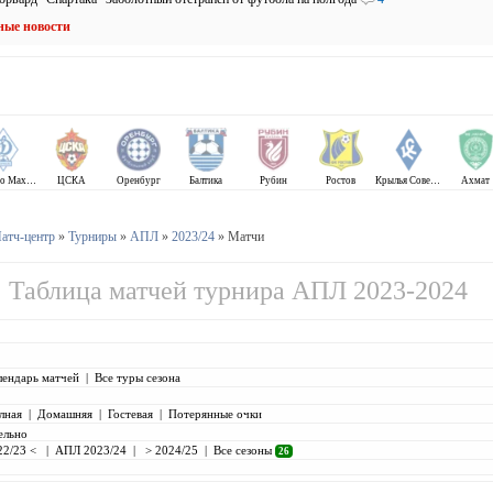
ные новости
Динамо Махачкала
ЦСКА
Оренбург
Балтика
Рубин
Ростов
Крылья Советов
Ахмат
атч-центр
»
Турниры
»
АПЛ
»
2023/24
» Матчи
Таблица матчей турнира АПЛ 2023-2024
лендарь матчей
|
Все туры сезона
лная
|
Домашняя
|
Гостевая
|
Потерянные очки
ельно
22/23 <
|
АПЛ 2023/24
|
> 2024/25
|
Все сезоны
26