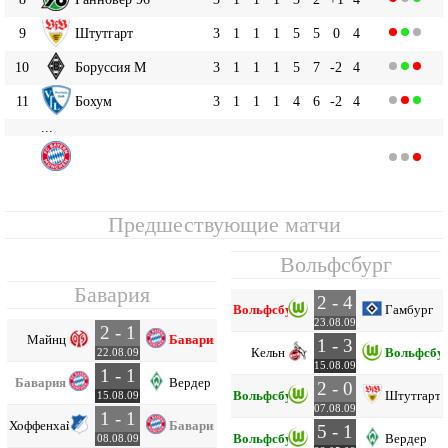
9
Штутгарт
3
1
1
1
5
5
0
4
10
Боруссия М
3
1
1
1
5
7
-2
4
11
Бохум
3
1
1
1
4
6
-2
4
...
Бавария
14
3
0
2
1
3
4
-1
2
Предшествующие матчи
Вольфсбург
Бавария
2 - 4
Вольфсбург
Гамбург
23.08.09
2 - 1
Майнц
Бавария
1 - 3
Кельн
Вольфсбу
22.08.09
15.08.09
1 - 1
Бавария
Вердер
2 - 0
Вольфсбург
Штутгарт
15.08.09
07.08.09
1 - 1
Хоффенхайм
Бавария
5 - 1
Вольфсбург
Вердер
08.08.09