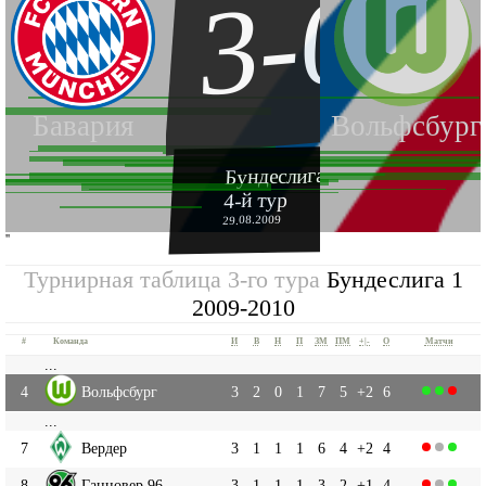
3-0
Бавария
Вольфсбург
Бундеслига 1 2009-2010
4-й тур
29.08.2009
''
Турнирная таблица 3-го тура
Бундеслига 1
2009-2010
#
Команда
И
В
Н
П
ЗМ
ПМ
+|-
О
Матчи
...
4
Вольфсбург
3
2
0
1
7
5
+2
6
...
7
Вердер
3
1
1
1
6
4
+2
4
8
Ганновер 96
3
1
1
1
3
2
+1
4