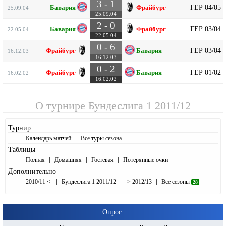
3 - 1
ГЕР 04/05
Бавария
Фрайбург
25.09.04
25.09.04
2 - 0
ГЕР 03/04
Бавария
Фрайбург
22.05.04
22.05.04
0 - 6
ГЕР 03/04
Фрайбург
Бавария
16.12.03
16.12.03
0 - 2
ГЕР 01/02
Фрайбург
Бавария
16.02.02
16.02.02
О турнире
Бундеслига 1 2011/12
Турнир
|
Календарь матчей
Все туры сезона
Таблицы
|
|
|
Полная
Домашняя
Гостевая
Потерянные очки
Дополнительно
|
|
|
2010/11 <
Бундеслига 1 2011/12
> 2012/13
Все сезоны
28
Опрос: