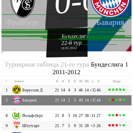
0-0
Фрайбург
Бавария
Бундеслига 1 2011-2012
22-й тур
18.02.2012
''
Турнирная таблица 21-го тура
Бундеслига 1
2011-2012
#
Команда
И
В
Н
П
ЗМ
ПМ
+|-
О
Матчи
1
Боруссия Д
21
14
4
3
46
14
+32
46
2
Бавария
21
14
2
5
49
14
+35
44
...
8
Вольфсбург
21
8
3
10
27
38
-11
27
9
Штутгарт
21
7
5
9
31
28
+3
26