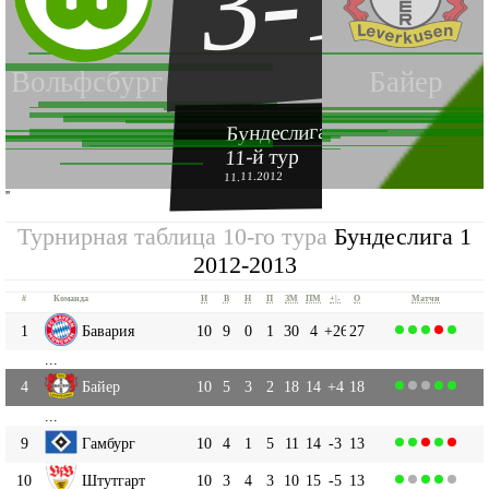
3-1
Вольфсбург
Байер
Бундеслига 1 2012-2013
11-й тур
11.11.2012
''
Турнирная таблица 10-го тура
Бундеслига 1
2012-2013
#
Команда
И
В
Н
П
ЗМ
ПМ
+|-
О
Матчи
1
Бавария
10
9
0
1
30
4
+26
27
...
4
Байер
10
5
3
2
18
14
+4
18
...
9
Гамбург
10
4
1
5
11
14
-3
13
10
Штутгарт
10
3
4
3
10
15
-5
13