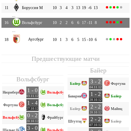
11
Боруссия М
10
3
4
3
13
19
-6
13
...
16
Вольфсбург
10
2
2
6
6
17
-11
8
...
Аугсбург
18
10
1
3
6
5
15
-10
6
Предшествующие матчи
Байер
Вольфсбург
3 - 2
Байер
Фортуна
04.11.12
1 - 0
Нюрнберг
Вольфсбург
1 - 2
Бавария
Байер
03.11.12
28.10.12
1 - 4
Фортуна
Вольфсбург
2 - 2
Байер
Майнц
27.10.12
20.10.12
0 - 2
Вольфсбург
Фрайбург
2 - 2
Штутгарт
Байер
20.10.12
07.10.12
3 - 0
Шальке 04
Вольфсбург