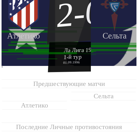
2-0
Атлетико
Сельта
Ла Лига 1996-1997
1-й тур
01.09.1996
''
Предшествующие матчи
Сельта
Атлетико
Последние Личные противостояния