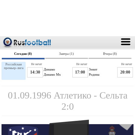
Сегодня (8)
Завтра (1)
Вчера (8)
Российская
Не начат
Не начат
Не начат
премьер-лига
Динамо
Зенит
14:30
17:00
20:00
Динамо Мх
Родина
01.09.1996 Атлетико - Сельта
2:0