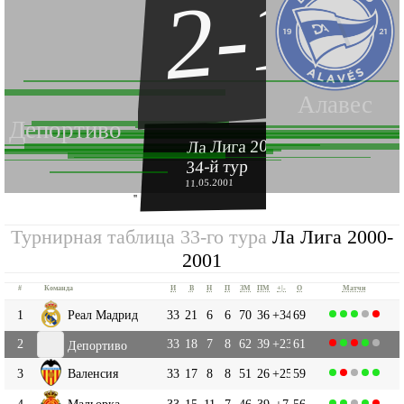
2-1
Алавес
Депортиво
Ла Лига 2000-2001
34-й тур
11.05.2001
''
Турнирная таблица 33-го тура
Ла Лига 2000-
2001
#
Команда
И
В
Н
П
ЗМ
ПМ
+|-
О
Матчи
1
Реал Мадрид
33
21
6
6
70
36
+34
69
2
33
18
7
8
62
39
+23
61
Депортиво
3
Валенсия
33
17
8
8
51
26
+25
59
4
Мальорка
33
15
11
7
46
39
+7
56