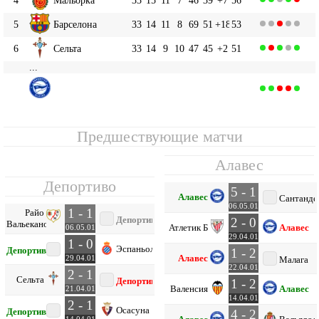
5
Барселона
33
14
11
8
69
51
+18
53
6
Сельта
33
14
9
10
47
45
+2
51
...
Алавес
8
33
14
7
12
54
45
+9
49
Предшествующие матчи
Алавес
Депортиво
5 - 1
Алавес
Сантанде
06.05.01
1 - 1
Райо
Депортиво
2 - 0
Вальекано
Атлетик Б
Алавес
06.05.01
29.04.01
1 - 0
Эспаньол
Депортиво
1 - 2
Алавес
29.04.01
Малага
22.04.01
2 - 1
Сельта
Депортиво
1 - 2
Валенсия
Алавес
21.04.01
14.04.01
2 - 1
Осасуна
Депортиво
4 - 2