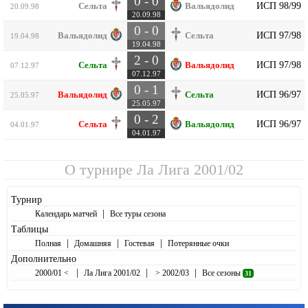
0 - 0
ИСП 98/99
Сельта
Вальядолид
20.09.98
20.09.98
0 - 0
ИСП 97/98
Вальядолид
Сельта
19.04.98
19.04.98
2 - 0
ИСП 97/98
Сельта
Вальядолид
07.12.97
07.12.97
0 - 1
ИСП 96/97
Вальядолид
Сельта
25.05.97
25.05.97
0 - 2
ИСП 96/97
Сельта
Вальядолид
04.01.97
04.01.97
О турнире
Ла Лига 2001/02
Турнир
|
Календарь матчей
Все туры сезона
Таблицы
|
|
|
Полная
Домашняя
Гостевая
Потерянные очки
Дополнительно
|
|
|
2000/01 <
Ла Лига 2001/02
> 2002/03
Все сезоны
31