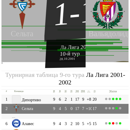
1-1
Сельта
Вальядолид
Ла Лига 2001-2002
10-й тур
28.10.2001
''
Турнирная таблица 9-го тура
Ла Лига 2001-
2002
#
Команда
И
В
Н
П
ЗМ
ПМ
+|-
О
Матчи
1
9
6
2
1
17
9
+8
20
Депортиво
2
Сельта
9
4
5
0
17
7
+10
17
...
6
Алавес
9
4
3
2
10
5
+5
15