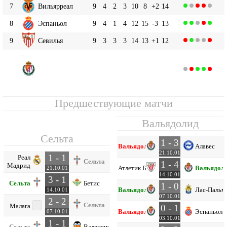
7
Вильярреал
9
4
2
3
10
8
+2
14
8
Эспаньол
9
4
1
4
12
15
-3
13
9
Севилья
9
3
3
3
14
13
+1
12
...
Вальядолид
13
9
3
2
4
11
15
-4
11
Предшествующие матчи
Вальядолид
Сельта
1 - 3
Вальядолид
Алавес
21.10.01
1 - 1
Реал
Сельта
1 - 4
Мадрид
Атлетик Б
Вальядол
21.10.01
14.10.01
3 - 1
Сельта
Бетис
1 - 0
Вальядолид
Лас-Пальм
14.10.01
07.10.01
2 - 2
Сельта
Малага
0 - 1
Вальядолид
Эспаньол
07.10.01
03.10.01
1 - 1
Сельта
Валенсия