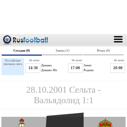
Сегодня (8)
Завтра (1)
Вчера (8)
Российская
Не начат
Не начат
Не начат
премьер-лига
Динамо
Зенит
14:30
17:00
20:00
Динамо Мх
Родина
28.10.2001 Сельта -
Вальядолид 1:1